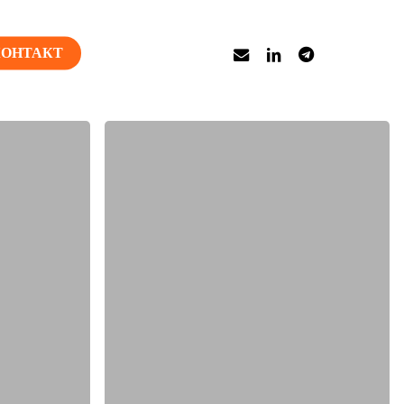
имейл
в
за
КОНТАКТ
LinkedIn
телеграма
Писмото
за
намерения
на
iGaming