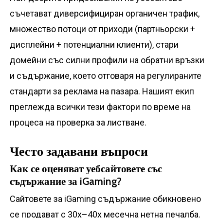
съчетават диверсифициран органичен трафик,
множество потоци от приходи (партньорски +
дисплейни + потенциални клиенти), стари
домейни със силни профили на обратни връзки
и съдържание, което отговаря на регулираните
стандарти за реклама на пазара. Нашият екип
преглежда всички тези фактори по време на
процеса на проверка за листване.
Често задавани въпроси
Как се оценяват уебсайтовете със
съдържание за iGaming?
Сайтовете за iGaming съдържание обикновено
се продават с 30x–40x месечна нетна печалба.