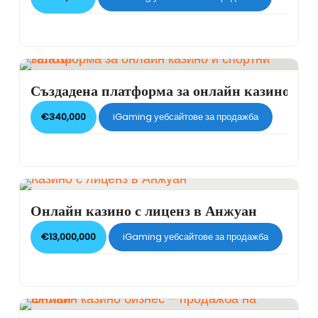
Създадена платформа за онлайн казино и с
€
340,000
iGaming уебсайтове за продажба
Онлайн казино с лиценз в Анжуан
€
13,000,000
iGaming уебсайтове за продажба