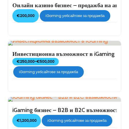
Онлайн казино бизнес – продажба на актив
€
200,000
iGaming уебсайтове за продажба
Инвестиционна възможност в iGaming
€
250,000
-
€
500,000
iGaming уебсайтове за продажба
iGaming бизнес – B2B и B2C възможности
€
1,200,000
iGaming уебсайтове за продажба