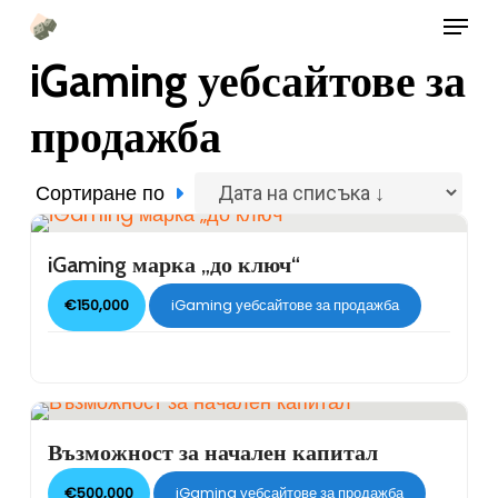
Меню
Преминете
към
iGaming уебсайтове за
основното
продажба
съдържание
Сортиране по
iGaming марка „до ключ“
€
150,000
iGaming уебсайтове за продажба
Възможност за начален капитал
€
500,000
iGaming уебсайтове за продажба