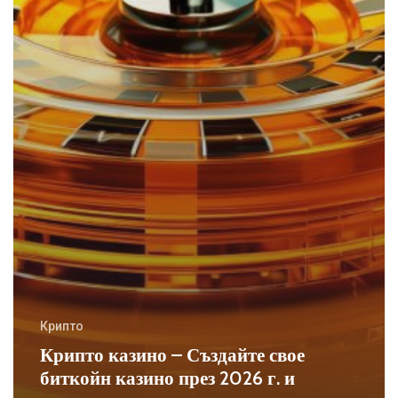
г.
и
спечелете
големи
суми
Крипто
Крипто казино – Създайте свое
биткойн казино през 2026 г. и