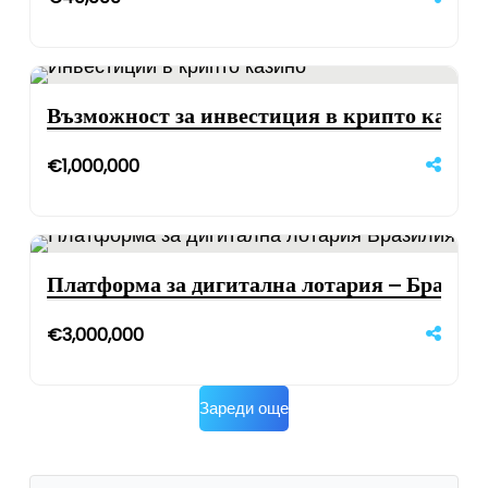
Възможност за инвестиция в крипто казин
€
1,000,000
Платформа за дигитална лотария – Бразил
€
3,000,000
Зареди още