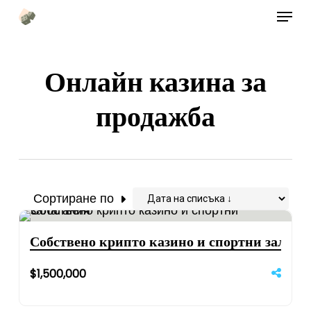
Меню
Преминете
към
основното
Онлайн казина за
съдържание
продажба
Сортиране по
Собствено крипто казино и спортни залага
$
1,500,000