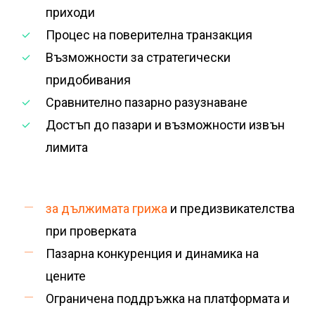
приходи
Процес на поверителна транзакция
Възможности за стратегически
придобивания
Сравнително пазарно разузнаване
Достъп до пазари и възможности извън
лимита
за дължимата грижа
и предизвикателства
при проверката
Пазарна конкуренция и динамика на
цените
Ограничена поддръжка на платформата и