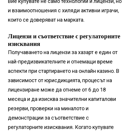
Вие купувате не само технологии и лицензи, но
и взаимоотношения с хиляди активни играчи,
които се доверяват на марката.
Лицензи и съответствие с регулаторните
изисквания
Получаването на лицензи за хазарт е един от
най-предизвикателните и отнемащи време
аспекти при стартирането на онлайн казино. В
зависимост от юрисдикцията, процесът на
лицензиране може да отнеме от 6 до 18
месеца и да изисква значителни капиталови
резерви, проверки на миналото и
демонстрации за съответствие с
регулаторните изисквания. Когато купувате