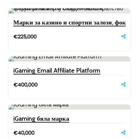
Марки за казино и спортни залози, фокуси
€
225,000
iGaming Email Affiliate Platform
€
400,000
iGaming бяла марка
€
40,000