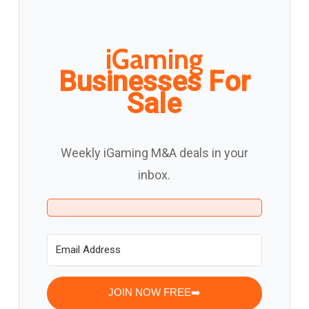
iGaming
Businesses For
Sale
Weekly iGaming M&A deals in your
inbox.
JOIN NOW FREE➡️