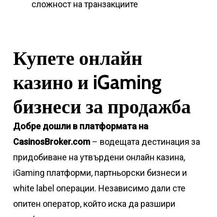
сложност на транзакциите
Купете онлайн
казино и iGaming
бизнеси за продажба
Добре дошли в платформата на
CasinosBroker.com
– водещата дестинация за
придобиване на утвърдени онлайн казина,
iGaming платформи, партньорски бизнеси и
white label операции. Независимо дали сте
опитен оператор, който иска да разшири