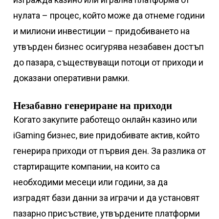
нулата – процес, който може да отнеме години
и милиони инвестиции – придобиването на
утвърден бизнес осигурява незабавен достъп
до пазара, съществуващи потоци от приходи и
доказани оперативни рамки.
Незабавно генериране на приходи
Когато закупите работещо онлайн казино или
iGaming бизнес, вие придобивате актив, който
генерира приходи от първия ден. За разлика от
стартиращите компании, на които са
необходими месеци или години, за да
изградят бази данни за играчи и да установят
пазарно присъствие, утвърдените платформи