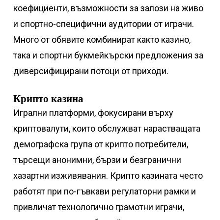
коефициенти, възможности за залози на живо
и спортно-специфични аудитории от играчи.
Много от обявите комбинират както казино,
така и спортни букмейкърски предложения за
диверсифицирани потоци от приходи.
Крипто казина
Игрални платформи, фокусирани върху
криптовалути, които обслужват нарастващата
демографска група от крипто потребители,
търсещи анонимни, бързи и безгранични
хазартни изживявания. Крипто казината често
работят при по-гъвкави регулаторни рамки и
привличат технологично грамотни играчи,