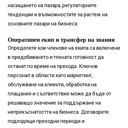
насищането на пазара, регулаторните
тенденции и възможностите за растеж на
основните пазари на бизнеса.
Оперативен екип и трансфер на знания
Определете кои членове на екипа са включени
в придобиването и тяхната готовност да
останат по време на прехода. Ключов
персонал в области като маркетинг,
обслужване на клиенти, обработка на
плащания и съответствие може да бъде от
решаващо значение за поддържане на
непрекъснатостта на бизнеса. Договорете
подходящи преходни периоди и