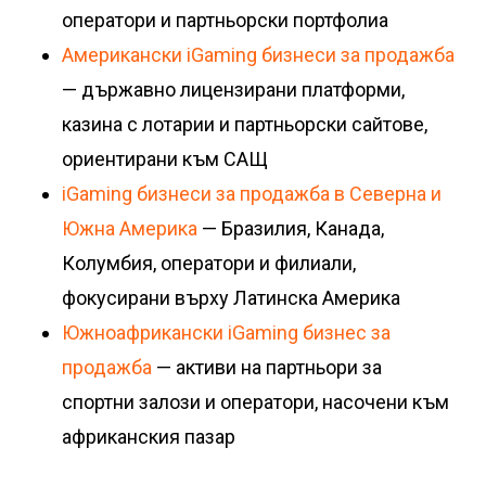
оператори и партньорски портфолиа
Американски iGaming бизнеси за продажба
— държавно лицензирани платформи,
казина с лотарии и партньорски сайтове,
ориентирани към САЩ
iGaming бизнеси за продажба в Северна и
Южна Америка
— Бразилия, Канада,
Колумбия, оператори и филиали,
фокусирани върху Латинска Америка
Южноафрикански iGaming бизнес за
продажба
— активи на партньори за
спортни залози и оператори, насочени към
африканския пазар