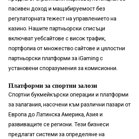
пасивен доход и мащабируемост без
регулаторната тежест на управлението на
казино. Нашите партньорски списъци
включват уебсайтове с висок трафик,
портфолиа от множество сайтове и цялостни
партньорски платформи за iGaming с
установени споразумения за комисионни.
Платформи за спортни залози
Спортни букмейкърски операции и платформи
за залагания, насочени към различни пазари от
Европа до Латинска Америка, Азия и
развиващите се региони. Тези бизнеси
предлагат системи за определяне на