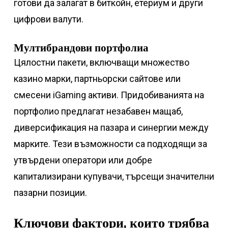
готови да залагат в биткойн, етериум и други
цифрови валути.
Мултибрандови портфолиа
Цялостни пакети, включващи множество
казино марки, партньорски сайтове или
смесени iGaming активи. Придобиванията на
портфолио предлагат незабавен мащаб,
диверсификация на пазара и синергии между
марките. Тези възможности са подходящи за
утвърдени оператори или добре
капитализирани купувачи, търсещи значителни
пазарни позиции.
Ключови фактори, които трябва