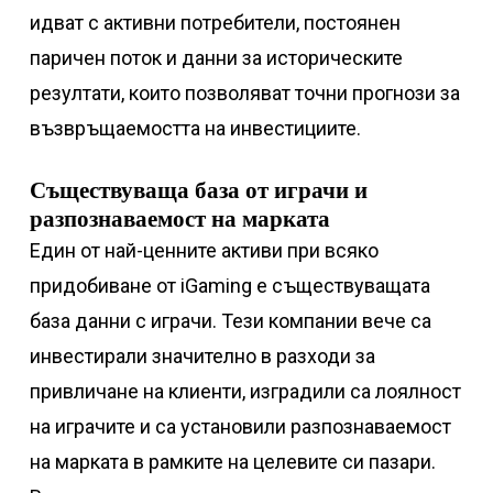
идват с активни потребители, постоянен
паричен поток и данни за историческите
резултати, които позволяват точни прогнози за
възвръщаемостта на инвестициите.
Съществуваща база от играчи и
разпознаваемост на марката
Един от най-ценните активи при всяко
придобиване от iGaming е съществуващата
база данни с играчи. Тези компании вече са
инвестирали значително в разходи за
привличане на клиенти, изградили са лоялност
на играчите и са установили разпознаваемост
на марката в рамките на целевите си пазари.