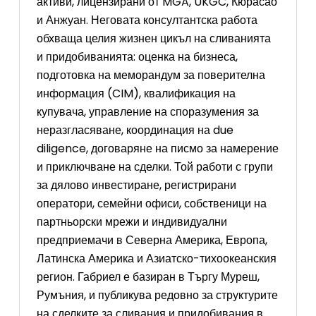
активи, лицензирани от MGA, UKGC, Кюрасао
и Анжуан. Неговата консултантска работа
обхваща целия жизнен цикъл на сливанията
и придобиванията: оценка на бизнеса,
подготовка на меморандум за поверителна
информация (CIM), квалификация на
купувача, управление на споразумения за
неразгласяване, координация на due
diligence, договаряне на писмо за намерение
и приключване на сделки. Той работи с групи
за дялово инвестиране, регистрирани
оператори, семейни офиси, собственици на
партньорски мрежи и индивидуални
предприемачи в Северна Америка, Европа,
Латинска Америка и Азиатско-тихоокеанския
регион. Габриел е базиран в Търгу Муреш,
Румъния, и публикува редовно за структурите
на сделките за сливания и придобивания в