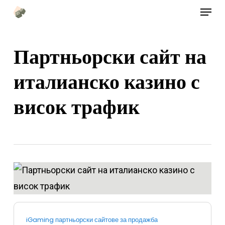
Меню
Преминете
към
основното
Партньорски сайт на
съдържание
италианско казино с
висок трафик
iGaming партньорски сайтове за продажба