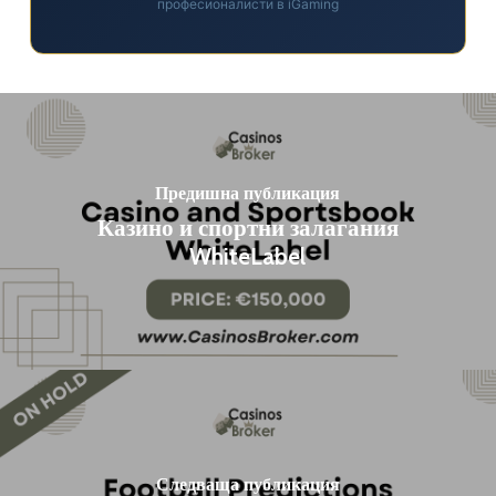
професионалисти в iGaming
Предишна публикация
Казино и спортни залагания
WhiteLabel
Следваща публикация