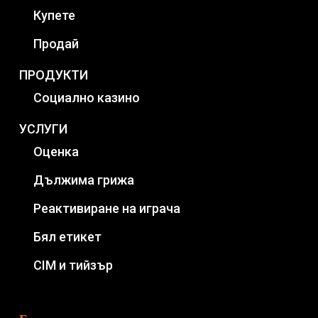
Купете
Продай
ПРОДУКТИ
Социално казино
УСЛУГИ
Оценка
Дължима грижа
Реактивиране на играча
Бял етикет
CIM и тийзър