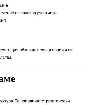
ране
еменно се запазва участието
кип
нсултация обхваща всички опции и ви
лства.
ваме
уктура. Те привличат стратегически