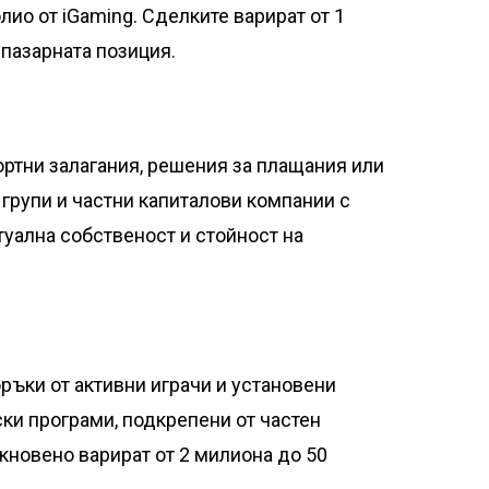
ио от iGaming. Сделките варират от 1
пазарната позиция.
ортни залагания, решения за плащания или
 групи и частни капиталови компании с
туална собственост и стойност на
ъки от активни играчи и установени
ки програми, подкрепени от частен
кновено варират от 2 милиона до 50