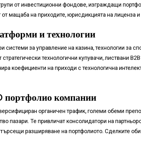
 групи от инвестиционни фондове, изграждащи портфол
 от мащаба на приходите, юрисдикцията на лиценза и 
латформи и технологии
 системи за управление на казина, технологии за сп
т стратегически технологични купувачи, листвани B2B
нира коефициенти на приходи с технологична интелек
O портфолио компании
ерсифициран органичен трафик, големи обеми препор
о пазари. Те привличат консолидатори на партньорс
, търсещи разширяване на портфолиото. Сделките оби