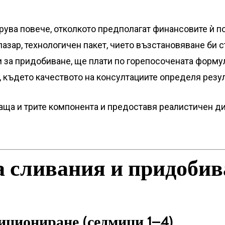
рува повече, отколкото предполагат финансовите ѝ по
азар, технологичен пакет, чието възстановяване би с
ди за придобиване, ще плати по горепосочената форм
 където качеството на консултациите определя резул
ща и трите компонента и предоставя реалистичен ди
 сливания и придобив
зициониране (седмици 1–4)