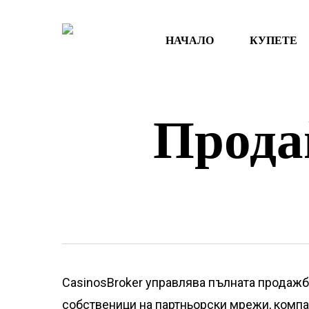
Преминете
към
НАЧАЛО
КУПЕТЕ
основното
съдържание
Прода
CasinosBroker управлява пълната продажб
собственици на партньорски мрежи, компа