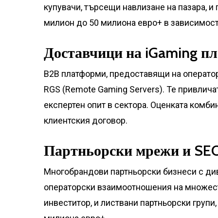
купувачи, търсещи навлизане на пазара, и
милион до 50 милиона евро+ в зависимост
Доставчици на iGaming п
B2B платформи, предоставящи на оператори
RGS (Remote Gaming Servers). Те привлича
експертен опит в сектора. Оценката комби
клиентския договор.
Партньорски мрежи и SE
Многобрандови партньорски бизнеси с див
операторски взаимоотношения на множеств
инвеститор, и листвани партньорски групи