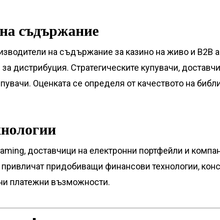
 на съдържание
изводители на съдържание за казино на живо и B2B а
за дистрибуция. Стратегическите купувачи, доставчиц
пувачи. Оценката се определя от качеството на библи
хнологии
aming, доставчици на електронни портфейли и компа
е привличат придобиващи финансови технологии, кон
ени платежни възможности.