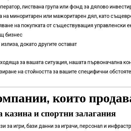
оператор, листвана група или фонд за дялово инвести
 на миноритарен или мажоритарен дял, като същевр
ване на покупката от съществуващия управленски е
щ бизнес
излиза, докато другите остават
одходяща за вашата ситуация, нашата първоначална ко
зиране на стойността за вашите специфични обстояте
омпании, които прода
 казина и спортни залагания
 за игри, бази данни за играчи, персонал и инфрастр