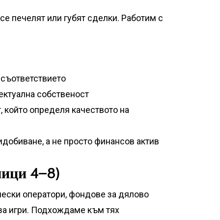
се печелят или губят сделки. Работим с
а съответствието
лектуална собственост
 който определя качеството на
идобиване, а не просто финансов актив
мици 4–8)
чески оператори, фондове за дялово
 за игри. Подхождаме към тях