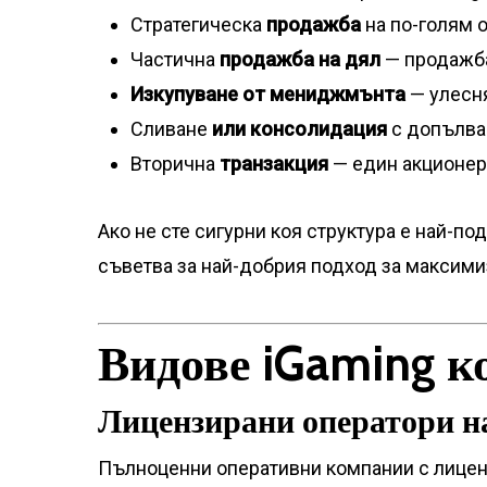
Стратегическа
продажба
на по-голям 
Частична
продажба на дял
— продажба
Изкупуване от мениджмънта
— улесня
Сливане
или консолидация
с допълва
Вторична
транзакция
— един акционер 
Ако не сте сигурни коя структура е най-п
съветва за най-добрия подход за максими
Видове iGaming к
Лицензирани оператори на
Пълноценни оперативни компании с лицензи