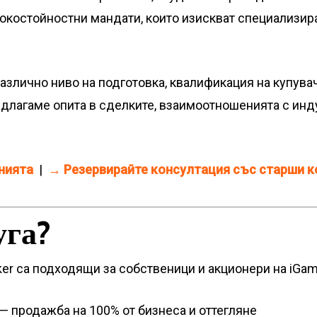
сокостойностни мандати, които изискват специализир
азлично ниво на подготовка, квалификация на купува
едлагаме опита в сделките, взаимоотношенията с инду
нията
|
→ Резервирайте консултация със старши к
уга?
er са подходящи за собственици и акционери на iGami
 — продажба на 100% от бизнеса и оттегляне