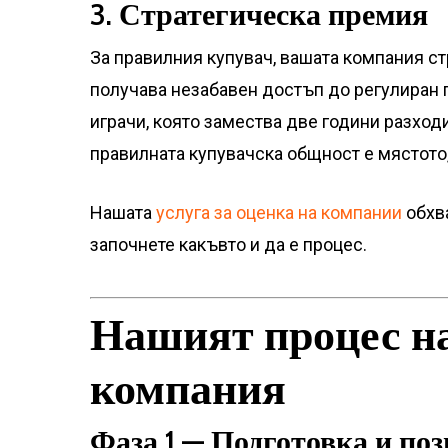
3. Стратегическа премия
За правилния купувач, вашата компания ст
получава незабавен достъп до регулиран п
играчи, която замества две години разхо
правилната купувачска общност е мястото,
Нашата
услуга за оценка на компании
обхва
започнете какъвто и да е процес.
Нашият процес на
компания
Фаза 1 — Подготовка и по