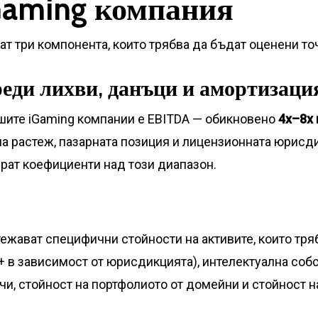
Gaming компания
т три компонента, които трябва да бъдат оценени то
реди лихви, данъци и амортизаци
шите iGaming компании е EBITDA — обикновено
4x–8x
 на растеж, пазарната позиция и лицензионната юрис
ират коефициенти над този диапазон.
ежават специфични стойности на активите, които тряб
о+ в зависимост от юрисдикцията), интелектуална соб
чи, стойност на портфолиото от домейни и стойност н