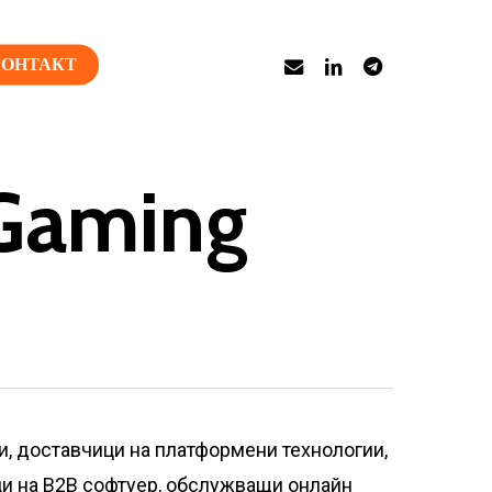
имейл
в
за
КОНТАКТ
LinkedIn
телеграма
Gaming
и, доставчици на платформени технологии,
ци на B2B софтуер, обслужващи онлайн