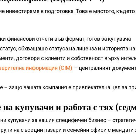
е инвестираме в подготовка. Това е мястото, където 
ки финансови отчети във формат, готов за купувача
статус, обхващащо статуса на лиценза и историята н
менти, договори с клиенти и собственост върху инте
ерителна информация (CIM)
— централният документ,
е – защо вашата компания е привлекателна цел за пр
на купувачи и работа с тях (сед
ни купувачи за вашия специфичен бизнес – стратеги
 групи на съседни пазари и семейни офиси с мандати