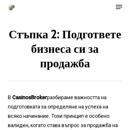
Меню
Преминете
към
основното
Стъпка 2: Подгответе
съдържание
бизнеса си за
продажба
В
CasinosBroker
разбираме важността на
подготовката за определяне на успеха на
всяко начинание. Този принцип е особено
валиден, когато става въпрос за продажба на