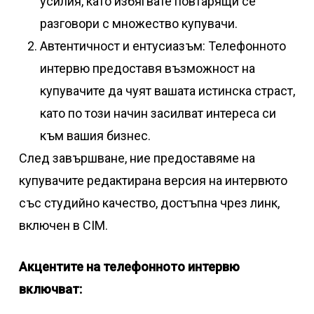
усилия, като избягвате повтарящи се
разговори с множество купувачи.
Автентичност и ентусиазъм: Телефонното
интервю предоставя възможност на
купувачите да чуят вашата истинска страст,
като по този начин засилват интереса си
към вашия бизнес.
След завършване, ние предоставяме на
купувачите редактирана версия на интервюто
със студийно качество, достъпна чрез линк,
включен в CIM.
Акцентите на телефонното интервю
включват: