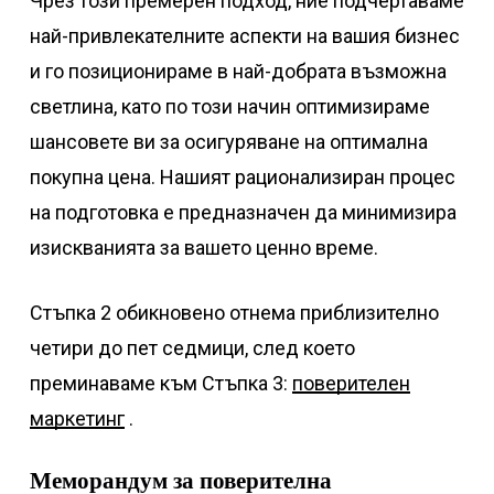
Чрез този премерен подход, ние подчертаваме
най-привлекателните аспекти на вашия бизнес
и го позиционираме в най-добрата възможна
светлина, като по този начин оптимизираме
шансовете ви за осигуряване на оптимална
покупна цена. Нашият рационализиран процес
на подготовка е предназначен да минимизира
изискванията за вашето ценно време.
Стъпка 2 обикновено отнема приблизително
четири до пет седмици, след което
преминаваме към Стъпка 3:
поверителен
маркетинг
.
Меморандум за поверителна