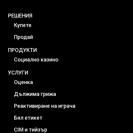
РЕШЕНИЯ
Купете
Продай
ПРОДУКТИ
Социално казино
УСЛУГИ
Оценка
Дължима грижа
Реактивиране на играча
Бял етикет
CIM и тийзър