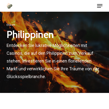
Speis
Zum
Hauptinhalt
springen
Etikett
Philippinen
Entdecken Sie lukrative Möglichkeiten mit
Casinos, die auf den Philippinen zum Verkauf
stehen. Investieren Sie in einen florierenden
Markt und verwirklichen Sie Ihre Träume von der
Glücksspielbranche.
SPiCE
Philippinen