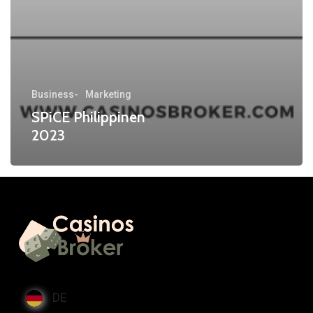
Business-
Marketing
SPiCE Philippinen
2023
DE