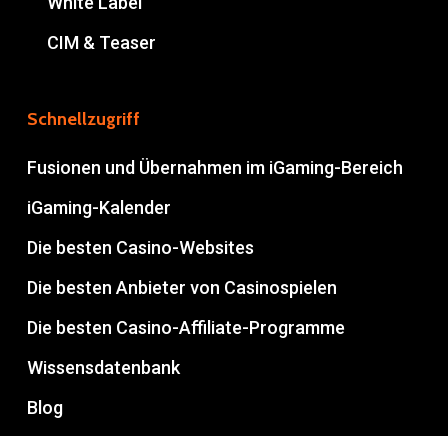
White Label
CIM & Teaser
Schnellzugriff
Fusionen und Übernahmen im iGaming-Bereich
iGaming-Kalender
Die besten Casino-Websites
Die besten Anbieter von Casinospielen
Die besten Casino-Affiliate-Programme
Wissensdatenbank
Blog
Datenschutzrichtlinie