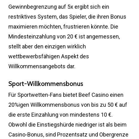
Gewinnbegrenzung auf 5x ergibt sich ein
restriktives System, das Spieler, die ihren Bonus
maximieren möchten, frustrieren könnte. Die
Mindesteinzahlung von 20 € ist angemessen,
stellt aber den einzigen wirklich
wettbewerbsfähigen Aspekt des
Willkommensangebots dar.
Sport-Willkommensbonus
Für Sportwetten-Fans bietet Beef Casino einen
20%igen Willkommensbonus von bis zu 50 € auf
die erste Einzahlung von mindestens 10 €.
Obwohl die Einstiegshürde niedriger ist als beim
Casino-Bonus, sind Prozentsatz und Obergrenze