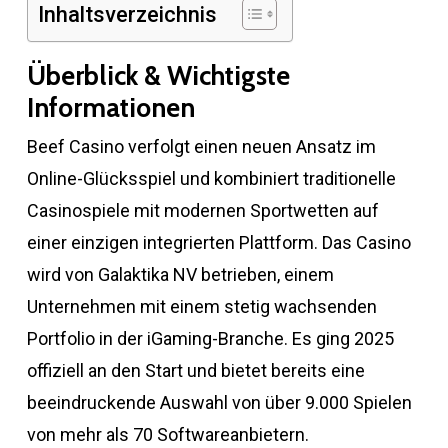
Inhaltsverzeichnis
Überblick & Wichtigste
Informationen
Beef Casino verfolgt einen neuen Ansatz im
Online-Glücksspiel und kombiniert traditionelle
Casinospiele mit modernen Sportwetten auf
einer einzigen integrierten Plattform. Das Casino
wird von Galaktika NV betrieben, einem
Unternehmen mit einem stetig wachsenden
Portfolio in der iGaming-Branche. Es ging 2025
offiziell an den Start und bietet bereits eine
beeindruckende Auswahl von über 9.000 Spielen
von mehr als 70 Softwareanbietern.