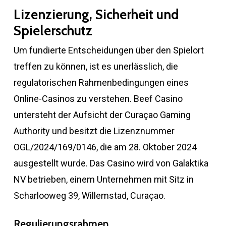
Lizenzierung, Sicherheit und
Spielerschutz
Um fundierte Entscheidungen über den Spielort
treffen zu können, ist es unerlässlich, die
regulatorischen Rahmenbedingungen eines
Online-Casinos zu verstehen. Beef Casino
untersteht der Aufsicht der Curaçao Gaming
Authority und besitzt die Lizenznummer
OGL/2024/169/0146, die am 28. Oktober 2024
ausgestellt wurde. Das Casino wird von Galaktika
NV betrieben, einem Unternehmen mit Sitz in
Scharlooweg 39, Willemstad, Curaçao.
Regulierungsrahmen