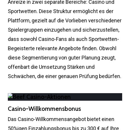
Anreize in zwei separate Bereiche: Casino und
Sportwetten. Diese Struktur ermöglicht es der
Plattform, gezielt auf die Vorlieben verschiedener
Spielergruppen einzugehen und sicherzustellen,
dass sowohl Casino-Fans als auch Sportwetten-
Begeisterte relevante Angebote finden. Obwohl
diese Segmentierung von guter Planung zeugt,
offenbart die Umsetzung Stärken und
Schwächen, die einer genauen Prüfung bedürfen.
Casino-Willkommensbonus
Das Casino-Willkommensangebot bietet einen
50%igen Einzahlungsbonus bis zu 300 € auf Ihre