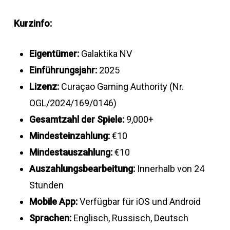
Kurzinfo:
Eigentümer:
Galaktika NV
Einführungsjahr:
2025
Lizenz:
Curaçao Gaming Authority (Nr.
OGL/2024/169/0146)
Gesamtzahl der Spiele:
9,000+
Mindesteinzahlung:
€10
Mindestauszahlung:
€10
Auszahlungsbearbeitung:
Innerhalb von 24
Stunden
Mobile App:
Verfügbar für iOS und Android
Sprachen:
Englisch, Russisch, Deutsch