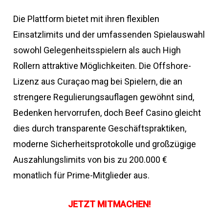
Die Plattform bietet mit ihren flexiblen
Einsatzlimits und der umfassenden Spielauswahl
sowohl Gelegenheitsspielern als auch High
Rollern attraktive Möglichkeiten. Die Offshore-
Lizenz aus Curaçao mag bei Spielern, die an
strengere Regulierungsauflagen gewöhnt sind,
Bedenken hervorrufen, doch Beef Casino gleicht
dies durch transparente Geschäftspraktiken,
moderne Sicherheitsprotokolle und großzügige
Auszahlungslimits von bis zu 200.000 €
monatlich für Prime-Mitglieder aus.
JETZT MITMACHEN!