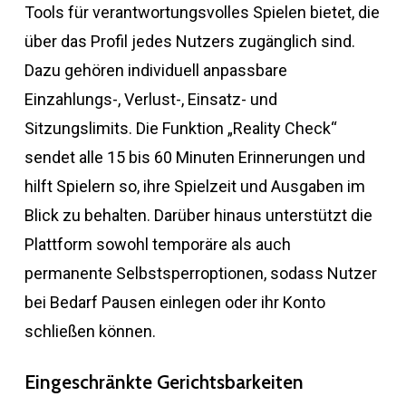
Tools für verantwortungsvolles Spielen bietet, die
über das Profil jedes Nutzers zugänglich sind.
Dazu gehören individuell anpassbare
Einzahlungs-, Verlust-, Einsatz- und
Sitzungslimits. Die Funktion „Reality Check“
sendet alle 15 bis 60 Minuten Erinnerungen und
hilft Spielern so, ihre Spielzeit und Ausgaben im
Blick zu behalten. Darüber hinaus unterstützt die
Plattform sowohl temporäre als auch
permanente Selbstsperroptionen, sodass Nutzer
bei Bedarf Pausen einlegen oder ihr Konto
schließen können.
Eingeschränkte Gerichtsbarkeiten