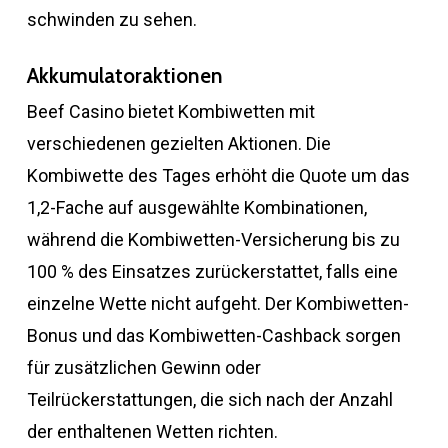
schwinden zu sehen.
Akkumulatoraktionen
Beef Casino bietet Kombiwetten mit
verschiedenen gezielten Aktionen. Die
Kombiwette des Tages erhöht die Quote um das
1,2-Fache auf ausgewählte Kombinationen,
während die Kombiwetten-Versicherung bis zu
100 % des Einsatzes zurückerstattet, falls eine
einzelne Wette nicht aufgeht. Der Kombiwetten-
Bonus und das Kombiwetten-Cashback sorgen
für zusätzlichen Gewinn oder
Teilrückerstattungen, die sich nach der Anzahl
der enthaltenen Wetten richten.