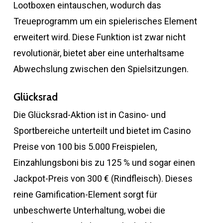
Lootboxen eintauschen, wodurch das
Treueprogramm um ein spielerisches Element
erweitert wird. Diese Funktion ist zwar nicht
revolutionär, bietet aber eine unterhaltsame
Abwechslung zwischen den Spielsitzungen.
Glücksrad
Die Glücksrad-Aktion ist in Casino- und
Sportbereiche unterteilt und bietet im Casino
Preise von 100 bis 5.000 Freispielen,
Einzahlungsboni bis zu 125 % und sogar einen
Jackpot-Preis von 300 € (Rindfleisch). Dieses
reine Gamification-Element sorgt für
unbeschwerte Unterhaltung, wobei die