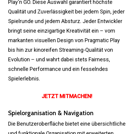
Play'n GO. Diese Auswahl garantiert höchste
Qualität und Zuverlässigkeit bei jedem Spin, jeder
Spielrunde und jedem Absturz. Jeder Entwickler
bringt seine einzigartige Kreativität ein – vom
markanten visuellen Design von Pragmatic Play
bis hin zur kinoreifen Streaming-Qualität von
Evolution – und wahrt dabei stets Fairness,
schnelle Performance und ein fesselndes
Spielerlebnis.
JETZT MITMACHEN!
Spielorganisation & Navigation
Die Benutzeroberfläche bietet eine übersichtliche
und funktionale Organisation mit erweiterten