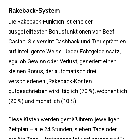
Rakeback-System
Die Rakeback-Funktion ist eine der
ausgefeiltesten Bonusfunktionen von Beef
Casino. Sie vereint Cashback und Treueprämien
auf intelligente Weise. Jeder Echtgeldeinsatz,
egal ob Gewinn oder Verlust, generiert einen
kleinen Bonus, der automatisch drei
verschiedenen „Rakeback-Konten“
gutgeschrieben wird: täglich (70 %), wöchentlich
(20 %) und monatlich (10 %).
Diese Kisten werden gemäß ihrem jeweiligen
Zeitplan – alle 24 Stunden, sieben Tage oder