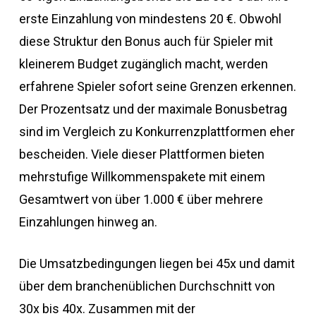
erste Einzahlung von mindestens 20 €. Obwohl
diese Struktur den Bonus auch für Spieler mit
kleinerem Budget zugänglich macht, werden
erfahrene Spieler sofort seine Grenzen erkennen.
Der Prozentsatz und der maximale Bonusbetrag
sind im Vergleich zu Konkurrenzplattformen eher
bescheiden. Viele dieser Plattformen bieten
mehrstufige Willkommenspakete mit einem
Gesamtwert von über 1.000 € über mehrere
Einzahlungen hinweg an.
Die Umsatzbedingungen liegen bei 45x und damit
über dem branchenüblichen Durchschnitt von
30x bis 40x. Zusammen mit der