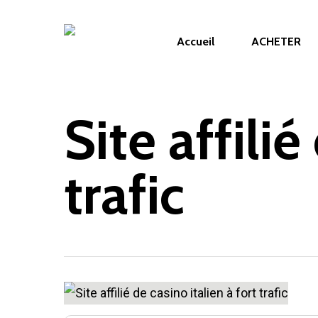
Passer
au
Accueil
ACHETER
contenu
principal
Site affilié
trafic