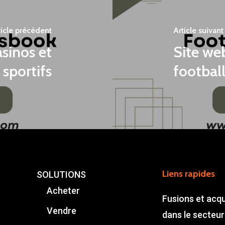
ticle précédent
Article suivant
sinos et
Site we
 sportifs
football
Liens rapides
SOLUTIONS
Acheter
Fusions et acqu
Vendre
dans le secteur