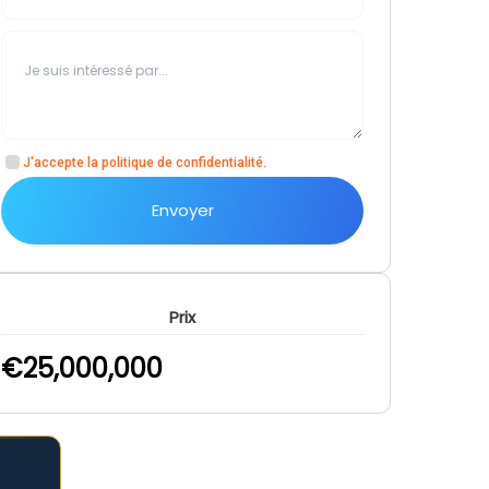
J'accepte la
politique de confidentialité
.
Envoyer
Prix
€
25,000,000