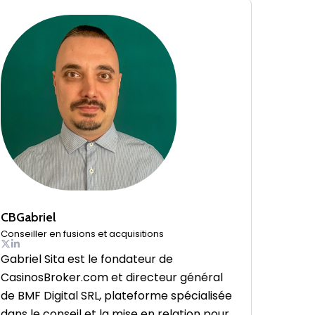
CBGabriel
Conseiller en fusions et acquisitions
Gabriel Sita est le fondateur de
CasinosBroker.com et directeur général
de BMF Digital SRL, plateforme spécialisée
dans le conseil et la mise en relation pour