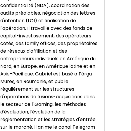
confidentialité (NDA), coordination des
audits préalables, négociation des lettres
d'intention (LOI) et finalisation de
l'opération. Il travaille avec des fonds de
capital-investissement, des opérateurs
cotés, des family offices, des propriétaires
de réseaux d'affiliation et des
entrepreneurs individuels en Amérique du
Nord, en Europe, en Amérique latine et en
Asie-Pacifique. Gabriel est basé à Târgu
Mureș, en Roumanie, et publie
régulièrement sur les structures
d'opérations de fusions-acquisitions dans
le secteur de l'iGaming, les méthodes
d'évaluation, l'évolution de la
réglementation et les stratégies d'entrée
sur le marché. Il anime le canal Telegram