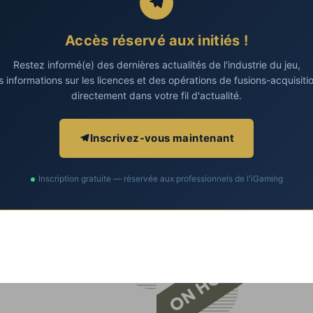
Accès réservé aux initiés !
Restez informé(e) des dernières actualités de l'industrie du jeu,
 informations sur les licences et des opérations de fusions-acquisiti
directement dans votre fil d'actualité.
Inscrivez-vous maintenant
Inscription gratuite — réservée aux professionnels de l'iGaming