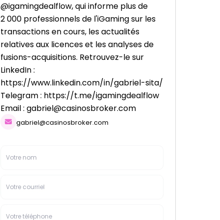
@igamingdealflow, qui informe plus de
2 000 professionnels de l'iGaming sur les
transactions en cours, les actualités
relatives aux licences et les analyses de
fusions-acquisitions. Retrouvez-le sur
LinkedIn :
https://www.linkedin.com/in/gabriel-sita/
Telegram : https://t.me/igamingdealflow
Email :
gabriel@casinosbroker.com
gabriel@casinosbroker.com