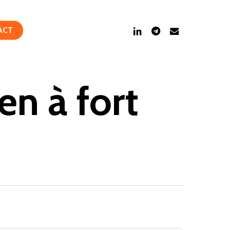
LinkedIn
Telegram
Email
ACT
ien à fort