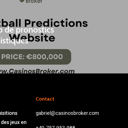
b de pronostics
istiques
Contact
isitions
gabriel@casinosbroker.com
 des jeux en
+40-757-953-988