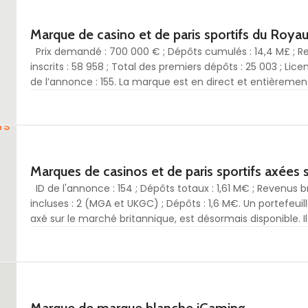
Marque de casino et de paris sportifs du Roy
Prix ​​demandé : 700 000 € ; Dépôts cumulés : 14,4 M£ ; R
inscrits : 58 958 ; Total des premiers dépôts : 25 003 ; Lic
de l’annonce : 155. La marque est en direct et entièremen
Marques de casinos et de paris sportifs axées
ID de l'annonce : 154 ; Dépôts totaux : 1,61 M€ ; Revenus 
incluses : 2 (MGA et UKGC) ; Dépôts : 1,6 M€. Un portefe
axé sur le marché britannique, est désormais disponible.