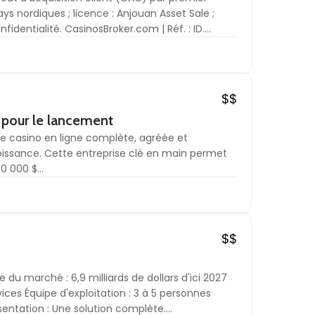
ays nordiques ; licence : Anjouan Asset Sale ;
entialité. CasinosBroker.com | Réf. : ID….
$$
t pour le lancement
e casino en ligne complète, agréée et
oissance. Cette entreprise clé en main permet
70 000 $…
$$
du marché : 6,9 milliards de dollars d'ici 2027
ices Équipe d'exploitation : 3 à 5 personnes
ésentation : Une solution complète….