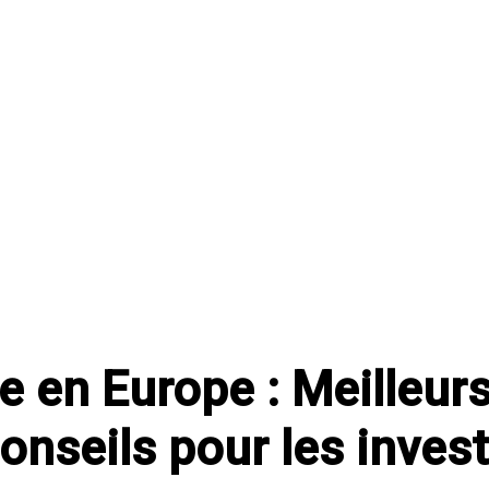
e en Europe : Meilleu
onseils pour les invest