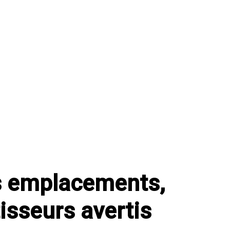
rs emplacements,
isseurs avertis