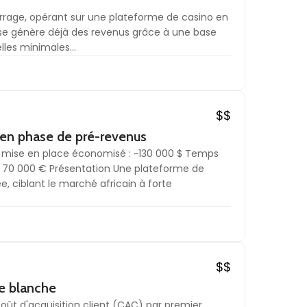
rrage, opérant sur une plateforme de casino en
rise génère déjà des revenus grâce à une base
lles minimales...
$$
t en phase de pré-revenus
mise en place économisé : ~130 000 $ Temps
 : 70 000 € Présentation Une plateforme de
, ciblant le marché africain à forte
$$
ue blanche
coût d'acquisition client (CAC) par premier