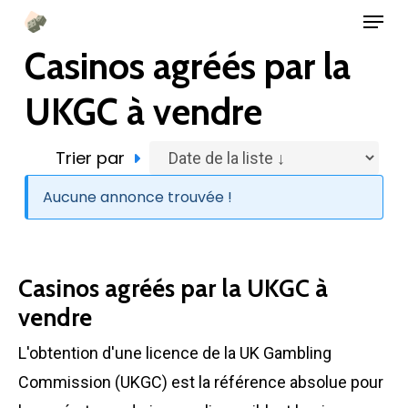
Menu
Passer
au
Casinos agréés par la
contenu
UKGC à vendre
principal
Trier par
Aucune annonce trouvée !
Casinos agréés par la UKGC à
vendre
L'obtention d'une licence de la UK Gambling
Commission (UKGC) est la référence absolue pour