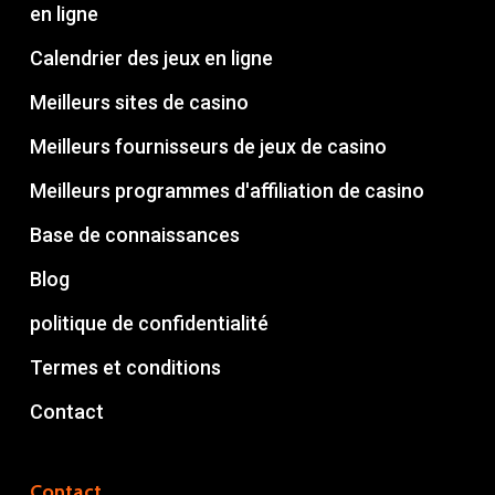
en ligne
Calendrier des jeux en ligne
Meilleurs sites de casino
Meilleurs fournisseurs de jeux de casino
Meilleurs programmes d'affiliation de casino
Base de connaissances
Blog
politique de confidentialité
Termes et conditions
Contact
Contact