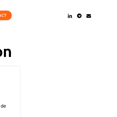
LinkedIn
Telegram
Email
ACT
on
 de