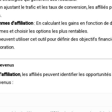
En ajustant le trafic et les taux de conversion, les affilié
.
mes d'affiliation
: En calculant les gains en fonction de
es et choisir les options les plus rentables.
s peuvent utiliser cet outil pour définir des objectifs fina
ioration.
revenus
affiliation
, les affiliés peuvent identifier les opportunité
venus :