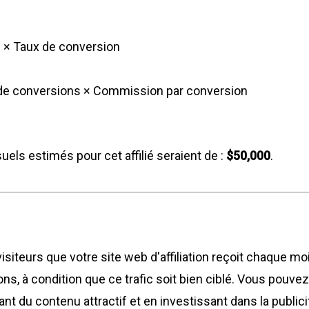
 × Taux de conversion
e conversions × Commission par conversion
uels estimés pour cet affilié seraient de :
$50,000
.
iteurs que votre site web d'affiliation reçoit chaque mois
, à condition que ce trafic soit bien ciblé. Vous pouvez
nt du contenu attractif et en investissant dans la publici