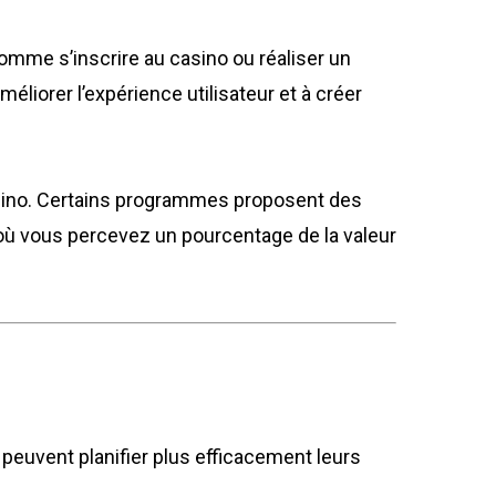
omme s’inscrire au casino ou réaliser un
éliorer l’expérience utilisateur et à créer
asino. Certains programmes proposent des
 où vous percevez un pourcentage de la valeur
s peuvent planifier plus efficacement leurs