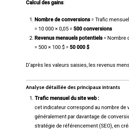
Calcul des gains
:
Nombre de conversions
= Trafic mensuel
= 10 000 × 0,05 =
500 conversions
Revenus mensuels potentiels
= Nombre d
= 500 × 100 $ =
50 000 $
D'après les valeurs saisies, les revenus mens
Analyse détaillée des principaux intrants
Trafic mensuel du site web :
cet indicateur correspond au nombre de vis
généralement par davantage de conversions
stratégie de référencement (SEO), en créa