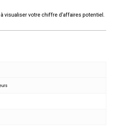
visualiser votre chiffre d'affaires potentiel.
teurs