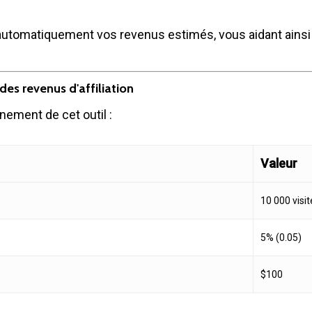
a automatiquement vos revenus estimés, vous aidant ainsi à 
des revenus d'affiliation
nement de cet outil :
Valeur
10 000 visi
5% (0.05)
$100