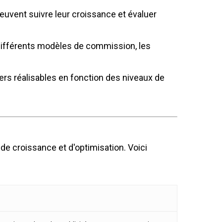
s peuvent suivre leur croissance et évaluer
 différents modèles de commission, les
nciers réalisables en fonction des niveaux de
s de croissance et d'optimisation. Voici