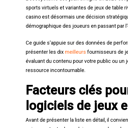
sports virtuels et variantes de jeux de table 
casino est désormais une décision stratégique
démographique des joueurs en passant par l'
Ce guide s'appuie sur des données de perfo
présenter les dix
meilleurs
fournisseurs de je
évaluant du contenu pour votre public ou un j
ressource incontournable.
Facteurs clés pou
logiciels de jeux e
Avant de présenter la liste en détail, il convi