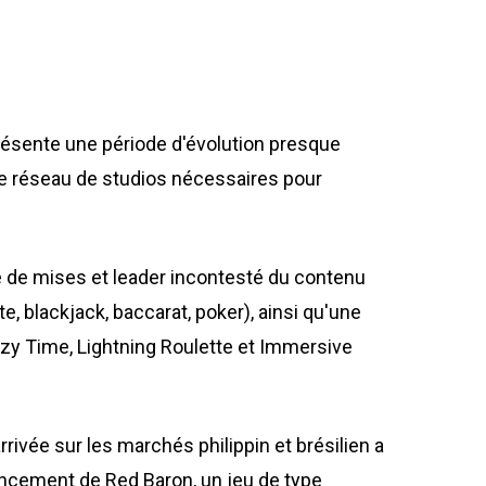
présente une période d'évolution presque
t le réseau de studios nécessaires pour
 de mises et leader incontesté du contenu
e, blackjack, baccarat, poker), ainsi qu'une
razy Time, Lightning Roulette et Immersive
rivée sur les marchés philippin et brésilien a
ancement de Red Baron, un jeu de type