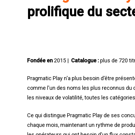
prolifique du sect
Fondée en
2015 |
Catalogue :
plus de 720 ti
Pragmatic Play n'a plus besoin d'être présent
comme l'un des noms les plus reconnus du dé
les niveaux de volatilité, toutes les catégor
Ce qui distingue Pragmatic Play de ses concur
chaque mois, maintenant un rythme de producti
les opérateurs qui ont besoin d'un flux const