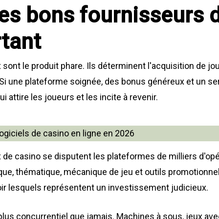
les bons fournisseurs 
rtant
 sont le produit phare. Ils déterminent l'acquisition de jo
. Si une plateforme soignée, des bonus généreux et un serv
attire les joueurs et les incite à revenir.
 de casino se disputent les plateformes de milliers d'opé
que, thématique, mécanique de jeu et outils promotionnels
oir lesquels représentent un investissement judicieux.
us concurrentiel que jamais. Machines à sous, jeux avec 