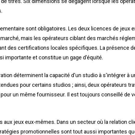
de titres. Six dimensions se dégagent lorsque les opérat
s.
glementaire sont obligatoires. Les deux licences de jeux
au marché, mais les opérateurs ciblant des marchés rég
nt des certifications locales spécifiques. La présence d
 importante et constitue un gage d'équité.
gration déterminent la capacité d'un studio à s'intégrer à 
endues pour certains studios ; ainsi, deux opérateurs tr
 pour un même fournisseur. Il est toujours conseillé de v
s aux jeux eux-mêmes. Dans un secteur où la relation client
stratégies promotionnelles sont tout aussi importantes qu