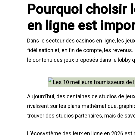
Pourquoi choisir 
en ligne est impo
Dans le secteur des casinos en ligne, les jeux
fidélisation et, en fin de compte, les revenus
le contenu des jeux proposés dans le lobby qui 
Aujourd'hui, des centaines de studios de jeux
rivalisent sur les plans mathématique, graphi
trouver des studios partenaires, mais de sav
L'écosystème des jeux en ligne en 2026 est pl