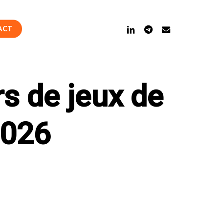
LinkedIn
Telegram
Email
ACT
s de jeux de
2026