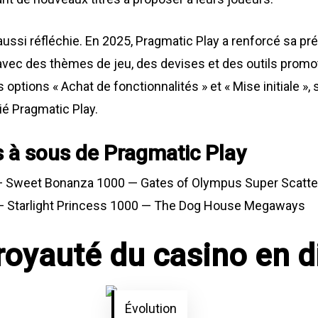
 aussi réfléchie. En 2025, Pragmatic Play a renforcé sa pr
 avec des thèmes de jeu, des devises et des outils prom
tions « Achat de fonctionnalités » et « Mise initiale »,
cié Pragmatic Play.
s à sous de Pragmatic Play
— Sweet Bonanza 1000 — Gates of Olympus Super Scatt
— Starlight Princess 1000 — The Dog House Megaways
royauté du casino en d
Évolution