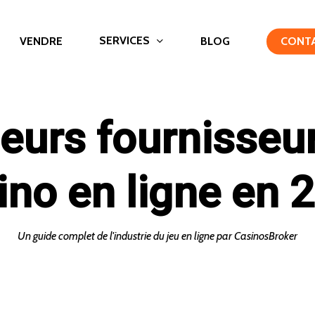
SERVICES
VENDRE
BLOG
CONT
leurs fournisseur
ino en ligne en 
Un guide complet de l'industrie du jeu en ligne par CasinosBroker