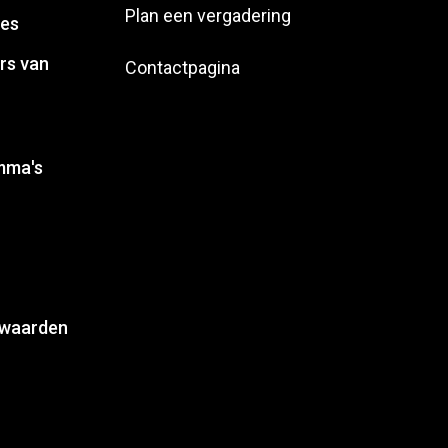
Plan een vergadering
tes
rs van
Contactpagina
amma's
rwaarden