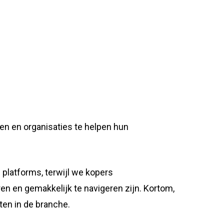
en en organisaties te helpen hun
 platforms, terwijl we kopers
n en gemakkelijk te navigeren zijn. Kortom,
ten in de branche.