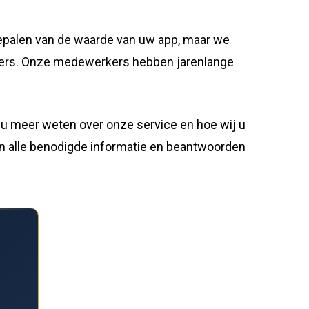
 bepalen van de waarde van uw app, maar we
kopers. Onze medewerkers hebben jarenlange
lt u meer weten over onze service en hoe wij u
van alle benodigde informatie en beantwoorden