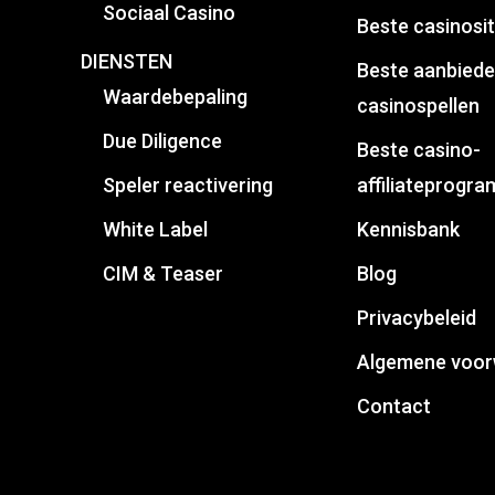
Sociaal Casino
Beste casinosi
DIENSTEN
Beste aanbiede
Waardebepaling
casinospellen
Due Diligence
Beste casino-
Speler reactivering
affiliateprogr
White Label
Kennisbank
CIM & Teaser
Blog
Privacybeleid
Algemene voo
Contact