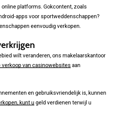
j online platforms. Gokcontent, zoals
u Android-apps voor sportweddenschappen?
ddenschappen eenvoudig verkopen.
erkrijgen
ebied wilt veranderen, ons makelaarskantoor
 verkoop van casinowebsites
aan
onnementen en gebruiksvriendelijk is, kunnen
erkopen, kunt u
geld verdienen terwijl u