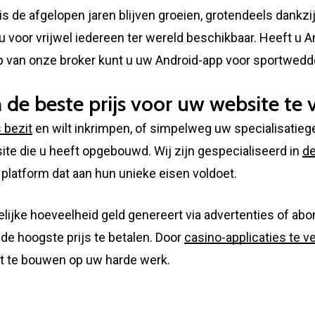
is de afgelopen jaren blijven groeien, grotendeels dankzi
u voor vrijwel iedereen ter wereld beschikbaar. Heeft 
ulp van onze broker kunt u uw Android-app voor sportwe
 de beste prijs voor uw website te v
 bezit
en wilt inkrimpen, of simpelweg uw specialisatieg
site die u heeft opgebouwd. Wij zijn gespecialiseerd in
de
 platform dat aan hun unieke eisen voldoet.
elijke hoeveelheid geld genereert via advertenties of ab
 de hoogste prijs te betalen. Door
casino-applicaties te v
rt te bouwen op uw harde werk.