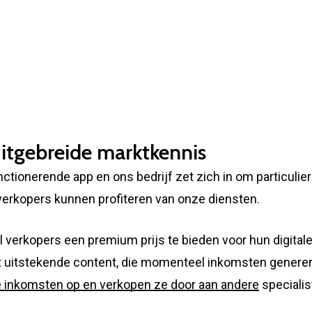
itgebreide marktkennis
tionerende app en ons bedrijf zet zich in om particulier
 verkopers kunnen profiteren van onze diensten.
 verkopers een premium prijs te bieden voor hun digitale
 uitstekende content, die momenteel inkomsten generere
e inkomsten op en verkopen ze door aan andere
specialis