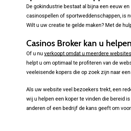
De gokindustrie bestaat al bijna een eeuw en 
casinospellen of sportweddenschappen, is n
Wilt u uw creatie te gelde maken? Met de h
Casinos Broker kan u helpen
Of u nu
verkoopt omdat u meerdere websites
helpt u om optimaal te profiteren van de web
veeleisende kopers die op zoek zijn naar een
Als uw website veel bezoekers trekt, een red
wij u helpen een koper te vinden die bereid is
anderen of een bedrijf de kans geeft om voo