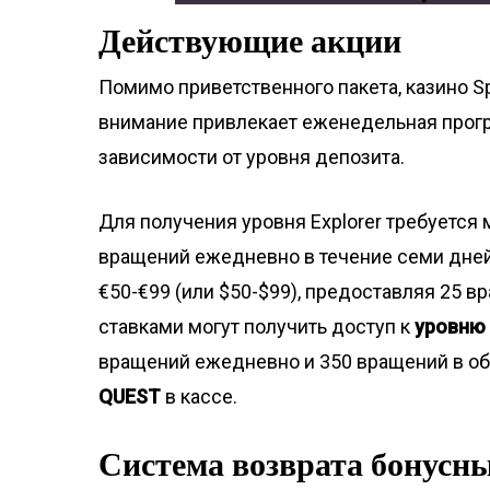
Действующие акции
Помимо приветственного пакета, казино 
внимание привлекает еженедельная прог
зависимости от уровня депозита.
Для получения уровня Explorer требуется 
вращений ежедневно в течение семи дней
€50-€99 (или $50-$99), предоставляя 25 
ставками могут получить доступ к
уровню
вращений ежедневно и 350 вращений в об
QUEST
в кассе.
Система возврата бонусн