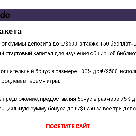
акета
 от суммы депозита до €/$500, а также 150 бесплат
ый стартовый капитал для изучения обширной библиот
полнительный бонус в размере 100% до €/$500, испо
продлевает время игры.
е предложение, предоставляя бонус в размере 75% д
енциальную сумму бонуса до €/$1750 за все три депо
ПОСЕТИТЕ САЙТ