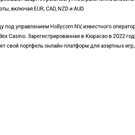
ы, включая EUR, CAD, NZD и AUD.
у под управлением Hollycorn NV, известного операто
oldex Casino. Зарегистрированная в Кюрасао в 2022 г
яет свой портфель онлайн-платформ для азартных иг