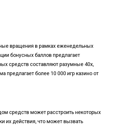
тные вращения в рамках еженедельных
ации бонусных баллов предлагает
ных средств составляют разумные 40x,
ма предлагает более 10 000 игр казино от
одом средств может расстроить некоторых
ки их действия, что может вызвать