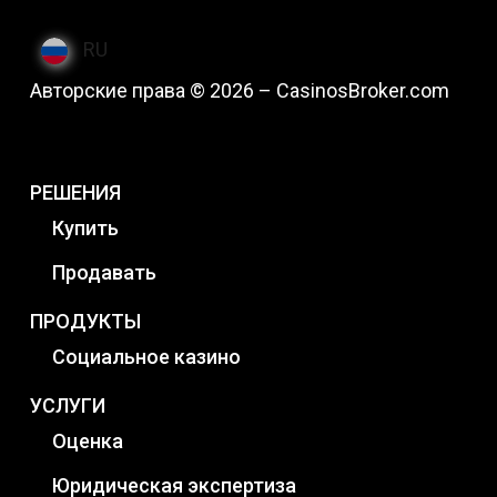
RU
Авторские права © 2026 – CasinosBroker.com
РЕШЕНИЯ
Купить
Продавать
ПРОДУКТЫ
Социальное казино
УСЛУГИ
Оценка
Юридическая экспертиза