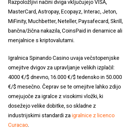
Razpoložljivi načini dviga vključujejo VISA,
MasterCard, Astropay, Ecopayz, Interac, Jeton,
MiFinity, Muchbetter, Neteller, Paysafecard, Skrill,
bančna/žična nakazila, CoinsPaid in denarnice ali
menjalnice s kriptovalutami.
Igralnica Spinando Casino uvaja večstopenjske
omejitve dvigov za upravljanje velikih izplačil:
4000 €/$ dnevno, 16.000 €/$ tedensko in 50.000
€/$ mesečno. Čeprav se te omejitve lahko zdijo
omejujoče za igralce z visokimi vložki, ki
dosežejo velike dobitke, so skladne z
industrijskimi standardi za
igralnice z licenco
Curacao
.