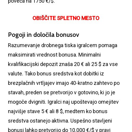
poveča na 1750 €/$.
OBIŠČITE SPLETNO MESTO
Pogoji in določila bonusov
Razumevanje drobnega tiska igralcem pomaga
maksimirati vrednost bonusa. Minimalni
kvalifikacijski depozit znaša 20 € ali 25 $ za vse
valute. Tako bonus sredstva kot dobitki iz
brezplačnih vrtljajev imajo 40-kratno zahtevo po
stavah, preden se pretvorijo v gotovino, ki jo je
mogoče dvigniti. Igralci naj upoštevajo omejitev
najvišje stave 5 € ali 8 $, medtem ko bonus
sredstva ostanejo aktivna. Uspešno stavljeni
bonusi lahko pretvorijo do 10.000 €/$ v pravi