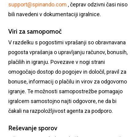
support@spinando.com
, čeprav odzivni časi niso
bili navedeni v dokumentaciji igralnice.
Viri za samopomoč
V razdelku s pogostimi vprašanji so obravnavana
pogosta vprašanja o upravljanju računov, bonusih,
plačilih in igranju. Povezave v nogi strani
omogočajo dostop do pogojev in določil, pravil za
bonuse, informacij o plačilu in virov za odgovorno
igranje. Te možnosti samopostrežbe pomagajo
igralcem samostojno najti odgovore, ne da bi
čakali na razpoložljivost agenta za podporo.
Reševanje sporov