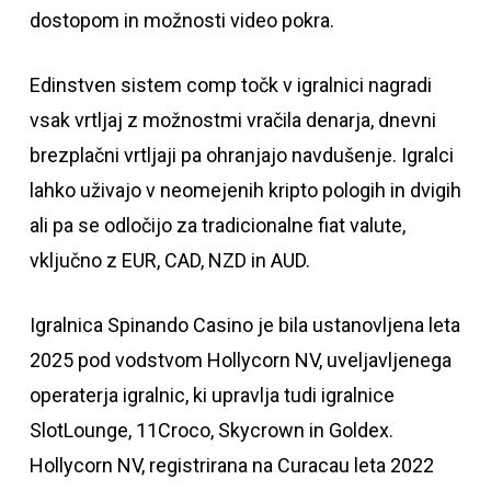
dostopom in možnosti video pokra.
Edinstven sistem comp točk v igralnici nagradi
vsak vrtljaj z možnostmi vračila denarja, dnevni
brezplačni vrtljaji pa ohranjajo navdušenje. Igralci
lahko uživajo v neomejenih kripto pologih in dvigih
ali pa se odločijo za tradicionalne fiat valute,
vključno z EUR, CAD, NZD in AUD.
Igralnica Spinando Casino je bila ustanovljena leta
2025 pod vodstvom Hollycorn NV, uveljavljenega
operaterja igralnic, ki upravlja tudi igralnice
SlotLounge, 11Croco, Skycrown in Goldex.
Hollycorn NV, registrirana na Curacau leta 2022