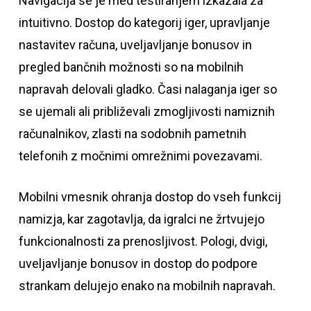
Navigacija se je med testiranjem izkazala za
intuitivno. Dostop do kategorij iger, upravljanje
nastavitev računa, uveljavljanje bonusov in
pregled bančnih možnosti so na mobilnih
napravah delovali gladko. Časi nalaganja iger so
se ujemali ali približevali zmogljivosti namiznih
računalnikov, zlasti na sodobnih pametnih
telefonih z močnimi omrežnimi povezavami.
Mobilni vmesnik ohranja dostop do vseh funkcij
namizja, kar zagotavlja, da igralci ne žrtvujejo
funkcionalnosti za prenosljivost. Pologi, dvigi,
uveljavljanje bonusov in dostop do podpore
strankam delujejo enako na mobilnih napravah.