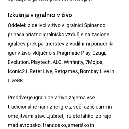
Izkušnja v igralnici v živo
Oddelek z delivci v živo v igralnici Spinando
prinaša pristno igralniško vzdušje na zaslone
igralcev prek partnerstev z vodilnimi ponudniki
iger v živo, vključno s Pragmatic Play, Ezugi,
Evolution, Playtech, ALG, Winfinity, 7Mojos,
Iconic21, Beter Live, Betgames, Bombay Live in
Live88.
Preddverje igralnice v živo zajema vse
tradicionalne namizne igre z več različicami in
omejitvami stav. Ljubitelji rulete lahko izbirajo
med evropsko, francosko, ameriško in