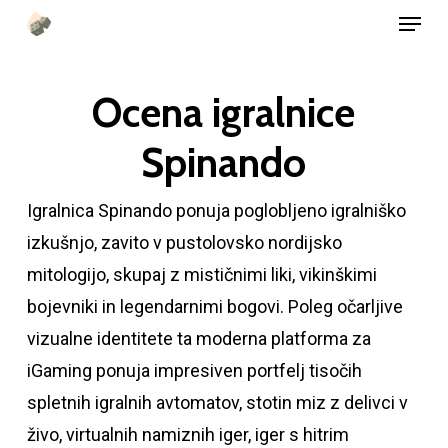
Meni
Preskoči
na
glavno
Ocena igralnice
vsebino
Spinando
Igralnica Spinando ponuja poglobljeno igralniško
izkušnjo, zavito v pustolovsko nordijsko
mitologijo, skupaj z mističnimi liki, vikinškimi
bojevniki in legendarnimi bogovi. Poleg očarljive
vizualne identitete ta moderna platforma za
iGaming ponuja impresiven portfelj tisočih
spletnih igralnih avtomatov, stotin miz z delivci v
živo, virtualnih namiznih iger, iger s hitrim