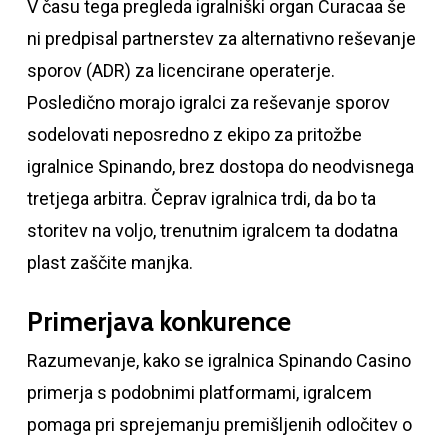
V času tega pregleda igralniški organ Curacaa še
ni predpisal partnerstev za alternativno reševanje
sporov (ADR) za licencirane operaterje.
Posledično morajo igralci za reševanje sporov
sodelovati neposredno z ekipo za pritožbe
igralnice Spinando, brez dostopa do neodvisnega
tretjega arbitra. Čeprav igralnica trdi, da bo ta
storitev na voljo, trenutnim igralcem ta dodatna
plast zaščite manjka.
Primerjava konkurence
Razumevanje, kako se igralnica Spinando Casino
primerja s podobnimi platformami, igralcem
pomaga pri sprejemanju premišljenih odločitev o