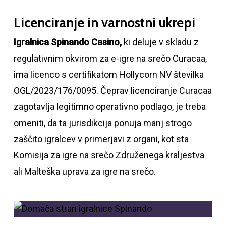
Licenciranje in varnostni ukrepi
Igralnica Spinando Casino,
ki deluje v skladu z
regulativnim okvirom za e-igre na srečo Curacaa,
ima licenco s certifikatom Hollycorn NV številka
OGL/2023/176/0095. Čeprav licenciranje Curacaa
zagotavlja legitimno operativno podlago, je treba
omeniti, da ta jurisdikcija ponuja manj strogo
zaščito igralcev v primerjavi z organi, kot sta
Komisija za igre na srečo Združenega kraljestva
ali Malteška uprava za igre na srečo.