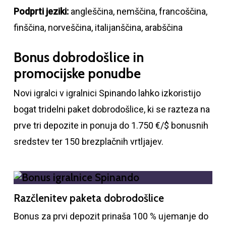
Podprti jeziki:
angleščina, nemščina, francoščina,
finščina, norveščina, italijanščina, arabščina
Bonus dobrodošlice in
promocijske ponudbe
Novi igralci v igralnici Spinando lahko izkoristijo
bogat tridelni paket dobrodošlice, ki se razteza na
prve tri depozite in ponuja do 1.750 €/$ bonusnih
sredstev ter 150 brezplačnih vrtljajev.
Razčlenitev paketa dobrodošlice
Bonus za prvi depozit prinaša 100 % ujemanje do