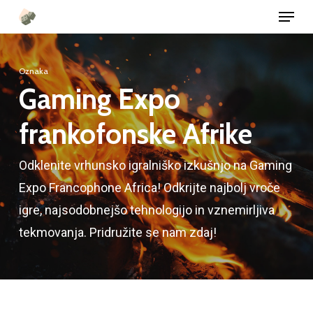
Meni
Preskoči
na
glavno
Oznaka
vsebino
Gaming Expo
frankofonske Afrike
Odklenite vrhunsko igralniško izkušnjo na Gaming
Expo Francophone Africa! Odkrijte najbolj vroče
igre, najsodobnejšo tehnologijo in vznemirljiva
tekmovanja. Pridružite se nam zdaj!
Gaming