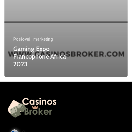
Poslovni
marketing
Gaming Expo
Francophone Africa
2023