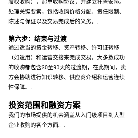
股权收购），起草收购协议，并建立托管安排。
处理关键要素，包括收购价格分配、责任限制、
陈述与保证以及交易完成后的义务。.
第六步：结束与过渡
通过适当的资金转移、资产转移、许可证转移
（如适用）和运营交接来完成交易。大多数成功
的收购都包含30至90天的过渡期，在此期间，卖
方会协助进行知识转移、供应商介绍和运营连续
性保障。.
投资范围和融资方案
我们的市场提供的机会涵盖从入门级项目到大型
企业收购的各个方面。.