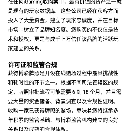
在任何iGaming收购案中，最有价值的资产之一就
是现有的玩家数据库。这些公司已经在获客方面
投入了大量资金，建立了玩家忠诚度，并在目标
市场中树立了品牌知名度。您购买的不仅仅是技
术和授权，更是与成千上万信任该品牌的活跃玩
家建立的关系。.
许可证和监管合规
获得博彩牌照是开设在线赌场过程中最具挑战性
和耗时性的环节之一。根据不同司法管辖区的规
定，牌照审批流程可能需要 6 到 18 个月，并且需
要大量的资金储备、背景调查以及合规性证明。
收购一家已获得牌照的赌场，意味着您将继承多
年积累的监管基础、与博彩监管机构建立的良好
关系以及成熟的合规体系。.