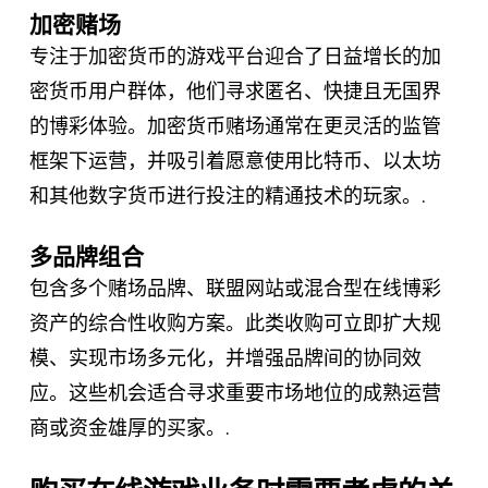
加密赌场
专注于加密货币的游戏平台迎合了日益增长的加
密货币用户群体，他们寻求匿名、快捷且无国界
的博彩体验。加密货币赌场通常在更灵活的监管
框架下运营，并吸引着愿意使用比特币、以太坊
和其他数字货币进行投注的精通技术的玩家。.
多品牌组合
包含多个赌场品牌、联盟网站或混合型在线博彩
资产的综合性收购方案。此类收购可立即扩大规
模、实现市场多元化，并增强品牌间的协同效
应。这些机会适合寻求重要市场地位的成熟运营
商或资金雄厚的买家。.