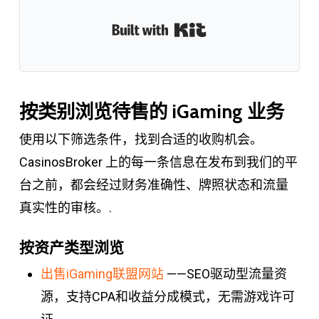
Built with Kit
按类别浏览待售的 iGaming 业务
使用以下筛选条件，找到合适的收购机会。
CasinosBroker 上的每一条信息在发布到我们的平
台之前，都会经过财务准确性、牌照状态和流量
真实性的审核。.
按资产类型浏览
出售iGaming联盟网站
——SEO驱动型流量资
源，支持CPA和收益分成模式，无需游戏许可