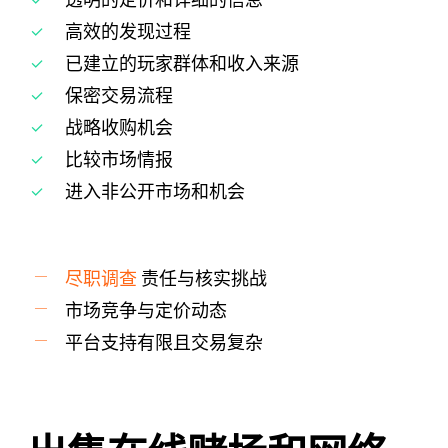
高效的发现过程
已建立的玩家群体和收入来源
保密交易流程
战略收购机会
比较市场情报
进入非公开市场和机会
尽职调查
责任与核实挑战
市场竞争与定价动态
平台支持有限且交易复杂