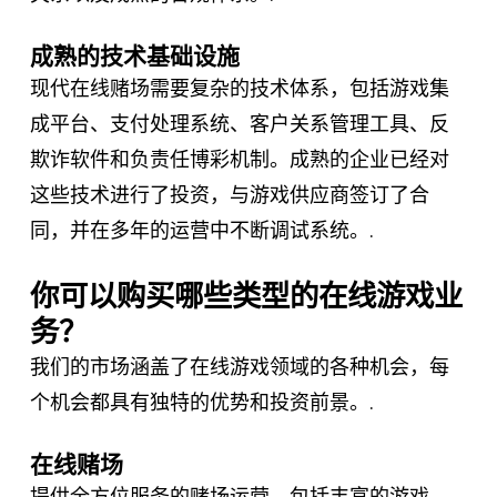
成熟的技术基础设施
现代在线赌场需要复杂的技术体系，包括游戏集
成平台、支付处理系统、客户关系管理工具、反
欺诈软件和负责任博彩机制。成熟的企业已经对
这些技术进行了投资，与游戏供应商签订了合
同，并在多年的运营中不断调试系统。.
你可以购买哪些类型的在线游戏业
务？
我们的市场涵盖了在线游戏领域的各种机会，每
个机会都具有独特的优势和投资前景。.
在线赌场
提供全方位服务的赌场运营，包括丰富的游戏