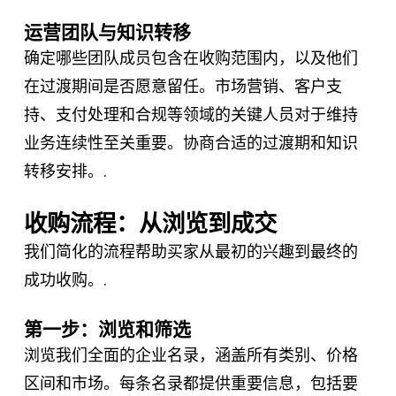
运营团队与知识转移
确定哪些团队成员包含在收购范围内，以及他们
在过渡期间是否愿意留任。市场营销、客户支
持、支付处理和合规等领域的关键人员对于维持
业务连续性至关重要。协商合适的过渡期和知识
转移安排。.
收购流程：从浏览到成交
我们简化的流程帮助买家从最初的兴趣到最终的
成功收购。.
第一步：浏览和筛选
浏览我们全面的企业名录，涵盖所有类别、价格
区间和市场。每条名录都提供重要信息，包括要