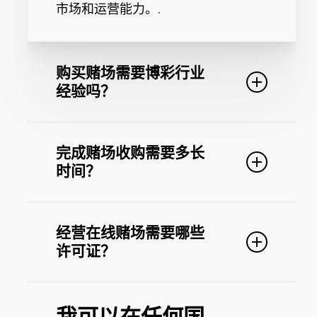
市场和运营能力。.
购买赌场需要博彩行业
经验吗？
虽然拥有iGaming行业经验会很有优
完成赌场收购需要多长
势，但并非绝对必要。许多成功的收
时间？
购案例都涉及来自相关行业（科技、
金融、营销）的买家，他们拥有可迁
交易时间长短取决于交易的复杂程
移的技能，并与经验丰富的运营商合
经营在线赌场需要哪些
度、牌照转让情况以及尽职调查要
作或保留现有管理团队。然而，您应
许可证？
求。简单的白标收购，无需牌照转
该了解在线博彩运营的基本原理、监
让，通常可在 4-6 周内完成。标准的
管要求和玩家获取策略。不妨考虑从
牌照要求取决于您的目标市场和运营
赌场收购从初步协议到最终完成通常
我可以在任何国
规模较小的收购或包含平台提供商支
模式。对于在监管严格的市场之外开