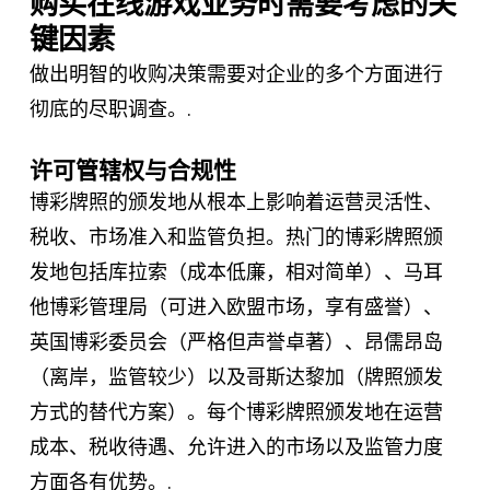
购买在线游戏业务时需要考虑的关
键因素
做出明智的收购决策需要对企业的多个方面进行
彻底的尽职调查。.
许可管辖权与合规性
博彩牌照的颁发地从根本上影响着运营灵活性、
税收、市场准入和监管负担。热门的博彩牌照颁
发地包括库拉索（成本低廉，相对简单）、马耳
他博彩管理局（可进入欧盟市场，享有盛誉）、
英国博彩委员会（严格但声誉卓著）、昂儒昂岛
（离岸，监管较少）以及哥斯达黎加（牌照颁发
方式的替代方案）。每个博彩牌照颁发地在运营
成本、税收待遇、允许进入的市场以及监管力度
方面各有优势。.