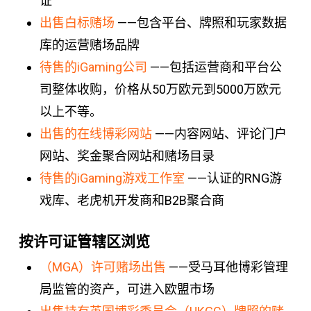
证
出售白标赌场
——包含平台、牌照和玩家数据
库的运营赌场品牌
待售的iGaming公司
——包括运营商和平台公
司整体收购，价格从50万欧元到5000万欧元
以上不等。
出售的在线博彩网站
——内容网站、评论门户
网站、奖金聚合网站和赌场目录
待售的iGaming游戏工作室
——认证的RNG游
戏库、老虎机开发商和B2B聚合商
按许可证管辖区浏览
（MGA）许可赌场出售
——受马耳他博彩管理
局监管的资产，可进入欧盟市场