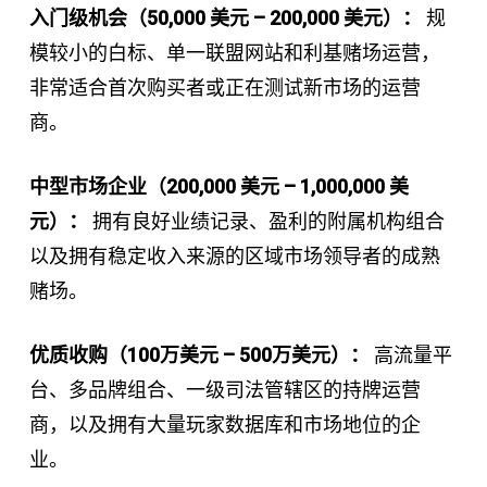
入门级机会（50,000 美元 – 200,000 美元）：
规
模较小的白标、单一联盟网站和利基赌场运营，
非常适合首次购买者或正在测试新市场的运营
商。
中型市场企业（200,000 美元 – 1,000,000 美
元）：
拥有良好业绩记录、盈利的附属机构组合
以及拥有稳定收入来源的区域市场领导者的成熟
赌场。
优质收购（100万美元 – 500万美元）：
高流量平
台、多品牌组合、一级司法管辖区的持牌运营
商，以及拥有大量玩家数据库和市场地位的企
业。