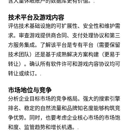
含大量休眠账户的数据库更有价值。.
技术平台及游戏内容
评估技术基础设施的可扩展性、安全性和维护需
求。审查游戏提供商合同、支付处理协议和第三
方服务集成。了解该平台是专有平台（需要保留
技术团队）还是基于成熟解决方案构建（更易于
转让）。确认所有软件许可和游戏内容协议均可
转让或续订。.
市场地位与竞争
分析企业目标市场的竞争格局。强大的搜索引擎
排名、稳定的自然流量和品牌知名度能够构筑竞
争优势。同时，也要考虑企业核心市场的市场饱
和度、监管趋势和增长机遇。.