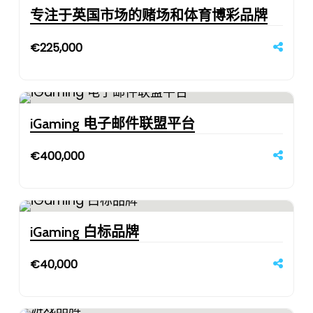
专注于英国市场的赌场和体育博彩品牌
€
225,000
iGaming 电子邮件联盟平台
€
400,000
iGaming 白标品牌
€
40,000