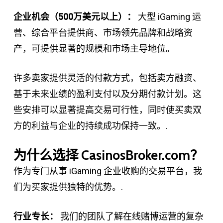
企业机会（500万美元以上）：
大型 iGaming 运
营、综合平台提供商、市场领先品牌和战略资
产，可提供显著的规模和市场主导地位。
许多卖家提供灵活的付款方式，包括卖方融资、
基于未来业绩的盈利支付以及分期付款计划。这
些安排可以显著提高交易可行性，同时使买卖双
方的利益与企业的持续成功保持一致。.
为什么选择 CasinosBroker.com？
作为专门从事 iGaming 企业收购的交易平台，我
们为买家提供独特的优势。.
行业专长：
我们的团队了解在线赌博运营的复杂