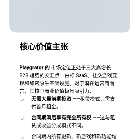
核心价值主张
Playgrator 的
市场定位正处于三大高增长
B2B 趋势的交汇点：白标 SaaS、社交游戏变
现和加密原生基础设施。对于潜在运营商而
言，其核心商业价值极具吸引力：
无需大量前期投资
——租赁模式只需支
付首月租金。
合同期满后享有完全所有权
——这与租
赁或收益分成模式不同。
合同期内所有更新、新游戏和新功能均