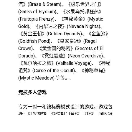
汽》(Brass & Steam)、《极乐世界之门》
(Gates of Elysium)、《水果乌托邦狂热》
(Fruitopia Frenzy)、《神秘黄金》(Mystic
Gold)、《内华达之夜》(Nevada Nights)、
《黄金王朝》(Golden Dynasty)、《金鱼池》
(Goldfish Pond)、《皇家皇冠》(Regal
Crown)、《黄金国的秘密》(Secrets of El
Dorado)、《霓虹超速》(Neon Overdrive)、
《瓦尔哈拉之旅》(Valhalla Voyage)、《神秘
诅咒》(Curse of the Occult)、《神秘草甸》
(Mystic Meadow) 等等。.
竞技多人游戏
专为一对一和锦标赛模式设计的游戏。游戏包
括：阳光旋转、快速射门台球、开球、回收冠
军、冰球粉碎、球棒猛击。.