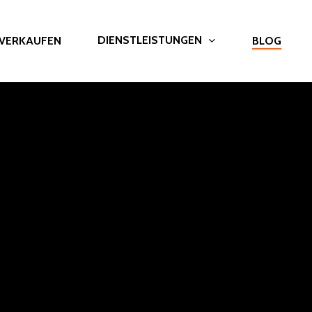
DIENSTLEISTUNGEN
VERKAUFEN
BLOG