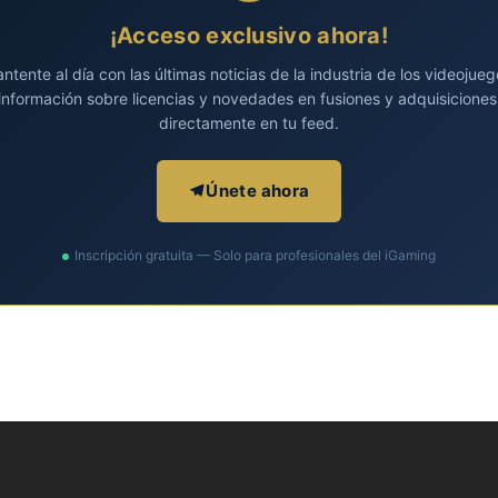
¡Acceso exclusivo ahora!
ntente al día con las últimas noticias de la industria de los videojueg
información sobre licencias y novedades en fusiones y adquisiciones
directamente en tu feed.
Únete ahora
Inscripción gratuita — Solo para profesionales del iGaming