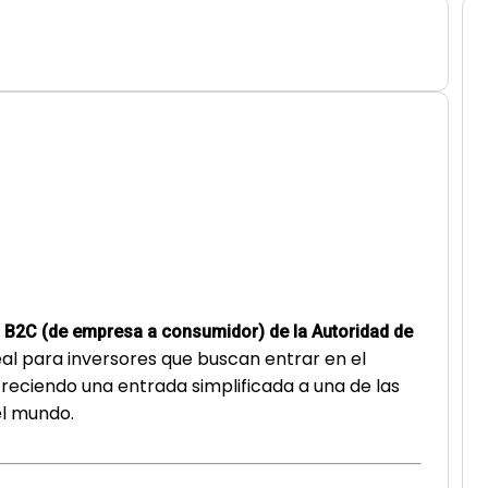
a
B2C (de empresa a consumidor) de la Autoridad de
al para inversores que buscan entrar en el
eciendo una entrada simplificada a una de las
el mundo.