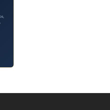
os,
,