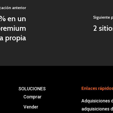
cación anterior
9% en un
Siguiente 
 premium
2 siti
a propia
Enlaces rápido
SOLUCIONES
Comprar
Adquisiciones d
Vender
adquisiciones 