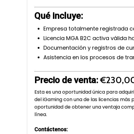
Qué incluye:
Empresa totalmente registrada c
Licencia MGA B2C activa válida h
Documentación y registros de cu
Asistencia en los procesos de tran
€230,0
Precio de venta:
Esta es una oportunidad única para adquir
del iGaming con una de las licencias más pr
oportunidad de obtener una ventaja comp
línea.
Contáctenos: