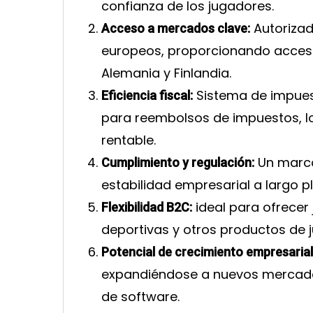
confianza de los jugadores.
Autorizad
Acceso a mercados clave:
europeos, proporcionando acceso
Alemania y Finlandia.
Sistema de impues
Eficiencia fiscal:
para reembolsos de impuestos, lo
rentable.
Un marco 
Cumplimiento y regulación:
estabilidad empresarial a largo p
ideal para ofrecer
Flexibilidad B2C:
deportivas y otros productos de 
Potencial de crecimiento empresarial
expandiéndose a nuevos mercado
de software.