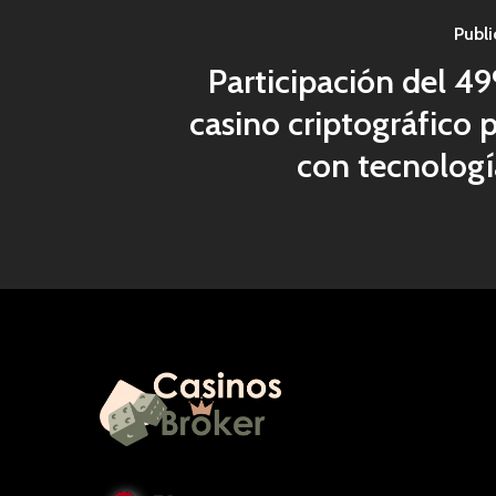
Publi
Participación del 4
casino criptográfico
con tecnologí