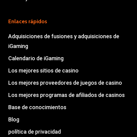
Enlaces rápidos
Adquisiciones de fusiones y adquisiciones de
iGaming
Calendario de iGaming
Los mejores sitios de casino
Los mejores proveedores de juegos de casino
Los mejores programas de afiliados de casinos
Base de conocimientos
Blog
política de privacidad