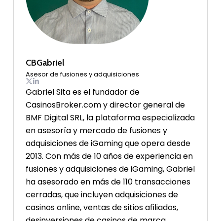
CBGabriel
Asesor de fusiones y adquisiciones
Gabriel Sita es el fundador de
CasinosBroker.com y director general de
BMF Digital SRL, la plataforma especializada
en asesoría y mercado de fusiones y
adquisiciones de iGaming que opera desde
2013. Con más de 10 años de experiencia en
fusiones y adquisiciones de iGaming, Gabriel
ha asesorado en más de 110 transacciones
cerradas, que incluyen adquisiciones de
casinos online, ventas de sitios afiliados,
desinversiones de casinos de marca