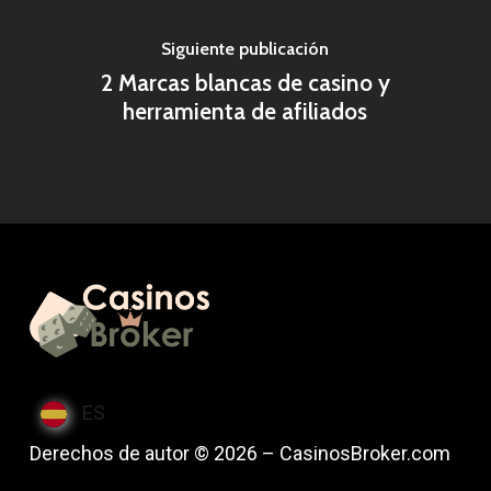
Siguiente publicación
2 Marcas blancas de casino y
herramienta de afiliados
ES
Derechos de autor © 2026 – CasinosBroker.com