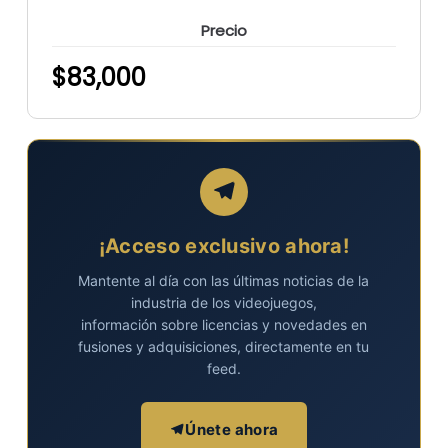
Precio
$
83,000
¡Acceso exclusivo ahora!
Mantente al día con las últimas noticias de la
industria de los videojuegos,
información sobre licencias y novedades en
fusiones y adquisiciones, directamente en tu
feed.
Únete ahora