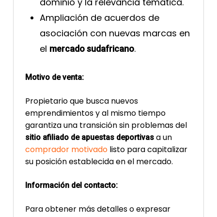
dominio y la relevancia temática.
Ampliación de acuerdos de
asociación con nuevas marcas en
el
.
mercado sudafricano
Motivo de venta:
Propietario que busca nuevos
emprendimientos y al mismo tiempo
garantiza una transición sin problemas del
a un
sitio afiliado de apuestas deportivas
comprador motivado
listo para capitalizar
su posición establecida en el mercado.
Información del contacto:
Para obtener más detalles o expresar