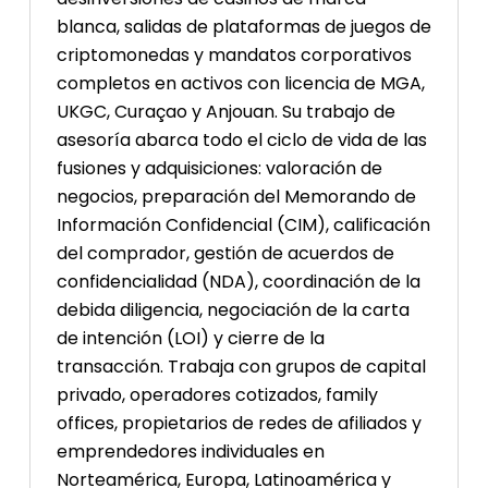
blanca, salidas de plataformas de juegos de
criptomonedas y mandatos corporativos
completos en activos con licencia de MGA,
UKGC, Curaçao y Anjouan. Su trabajo de
asesoría abarca todo el ciclo de vida de las
fusiones y adquisiciones: valoración de
negocios, preparación del Memorando de
Información Confidencial (CIM), calificación
del comprador, gestión de acuerdos de
confidencialidad (NDA), coordinación de la
debida diligencia, negociación de la carta
de intención (LOI) y cierre de la
transacción. Trabaja con grupos de capital
privado, operadores cotizados, family
offices, propietarios de redes de afiliados y
emprendedores individuales en
Norteamérica, Europa, Latinoamérica y