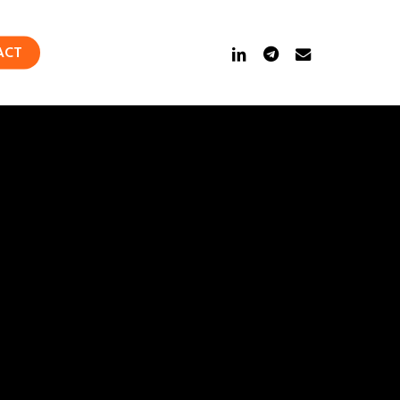
LinkedIn
Telegram
Email
ACT