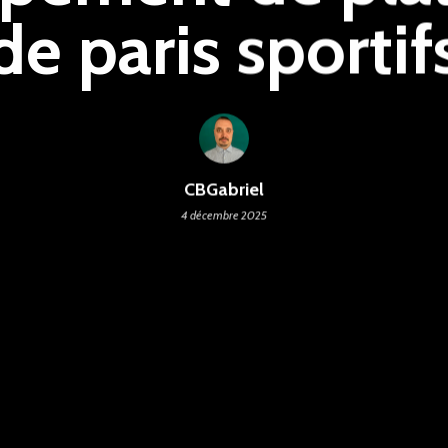
de paris sportif
CBGabriel
4 décembre 2025