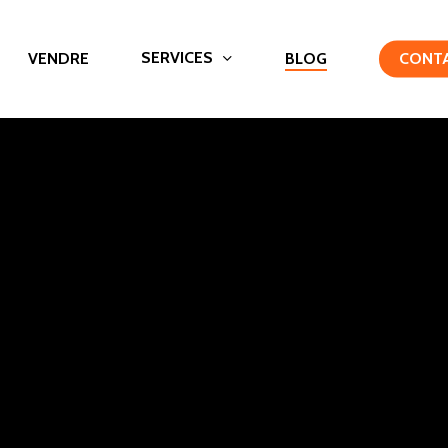
SERVICES
VENDRE
BLOG
CONT