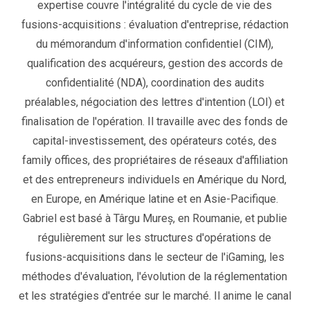
expertise couvre l'intégralité du cycle de vie des
fusions-acquisitions : évaluation d'entreprise, rédaction
du mémorandum d'information confidentiel (CIM),
qualification des acquéreurs, gestion des accords de
confidentialité (NDA), coordination des audits
préalables, négociation des lettres d'intention (LOI) et
finalisation de l'opération. Il travaille avec des fonds de
capital-investissement, des opérateurs cotés, des
family offices, des propriétaires de réseaux d'affiliation
et des entrepreneurs individuels en Amérique du Nord,
en Europe, en Amérique latine et en Asie-Pacifique.
Gabriel est basé à Târgu Mureș, en Roumanie, et publie
régulièrement sur les structures d'opérations de
fusions-acquisitions dans le secteur de l'iGaming, les
méthodes d'évaluation, l'évolution de la réglementation
et les stratégies d'entrée sur le marché. Il anime le canal