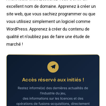
excellent nom de domaine. Apprenez à créer un
site web, que vous sachiez programmer ou que
vous utilisiez simplement un logiciel comme
WordPress. Apprenez à créer du contenu de
qualité et n'oubliez pas de faire une étude de
marché !
Accès réservé aux initiés !
Restez informé(e) des dernières actualités de
l'industrie du jeu,
des informations sur les licences et des
opérations de fusions-acquisitions, directement