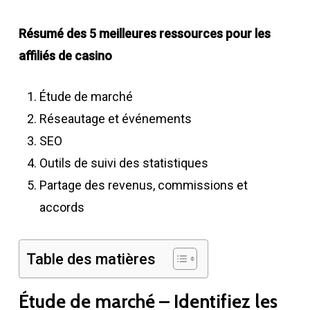
Résumé des 5 meilleures ressources pour les
affiliés de casino
Étude de marché
Réseautage et événements
SEO
Outils de suivi des statistiques
Partage des revenus, commissions et
accords
Table des matières
Étude de marché – Identifiez les