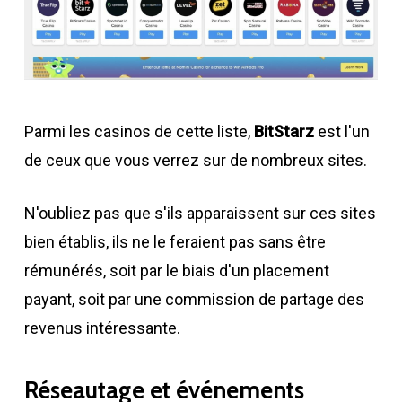
Parmi les casinos de cette liste,
BitStarz
est l'un
de ceux que vous verrez sur de nombreux sites.
N'oubliez pas que s'ils apparaissent sur ces sites
bien établis, ils ne le feraient pas sans être
rémunérés, soit par le biais d'un placement
payant, soit par une commission de partage des
revenus intéressante.
Réseautage et événements