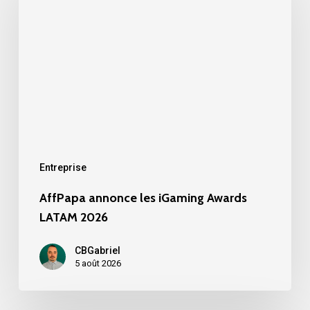
les
iGaming
Awards
LATAM
2026
Entreprise
AffPapa annonce les iGaming Awards
LATAM 2026
CBGabriel
5 août 2026