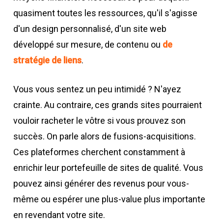
quasiment toutes les ressources, qu'il s'agisse
d'un design personnalisé, d'un site web
développé sur mesure, de contenu ou
de
stratégie de liens
.
Vous vous sentez un peu intimidé ? N'ayez
crainte. Au contraire, ces grands sites pourraient
vouloir racheter le vôtre si vous prouvez son
succès. On parle alors de fusions-acquisitions.
Ces plateformes cherchent constamment à
enrichir leur portefeuille de sites de qualité. Vous
pouvez ainsi générer des revenus pour vous-
même ou espérer une plus-value plus importante
en revendant votre site.