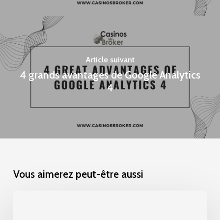
Article suivant
4 grands avantages de Google Analytics
4
Vous aimerez peut-être aussi
AffPapa
annonce