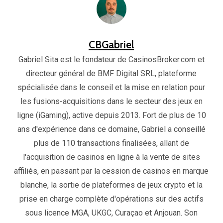
CBGabriel
Gabriel Sita est le fondateur de CasinosBroker.com et
directeur général de BMF Digital SRL, plateforme
spécialisée dans le conseil et la mise en relation pour
les fusions-acquisitions dans le secteur des jeux en
ligne (iGaming), active depuis 2013. Fort de plus de 10
ans d'expérience dans ce domaine, Gabriel a conseillé
plus de 110 transactions finalisées, allant de
l'acquisition de casinos en ligne à la vente de sites
affiliés, en passant par la cession de casinos en marque
blanche, la sortie de plateformes de jeux crypto et la
prise en charge complète d'opérations sur des actifs
sous licence MGA, UKGC, Curaçao et Anjouan. Son