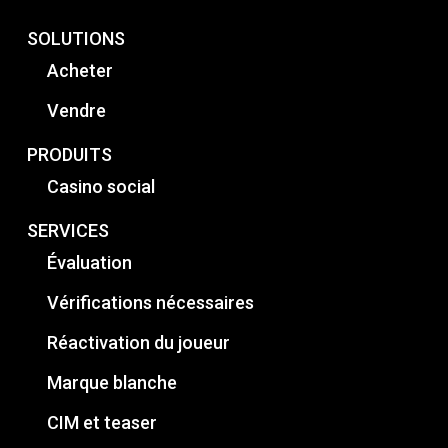
SOLUTIONS
Acheter
Vendre
PRODUITS
Casino social
SERVICES
Évaluation
Vérifications nécessaires
Réactivation du joueur
Marque blanche
CIM et teaser