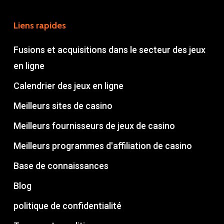
Liens rapides
Fusions et acquisitions dans le secteur des jeux
en ligne
Calendrier des jeux en ligne
Meilleurs sites de casino
Meilleurs fournisseurs de jeux de casino
Meilleurs programmes d'affiliation de casino
Base de connaissances
Blog
politique de confidentialité