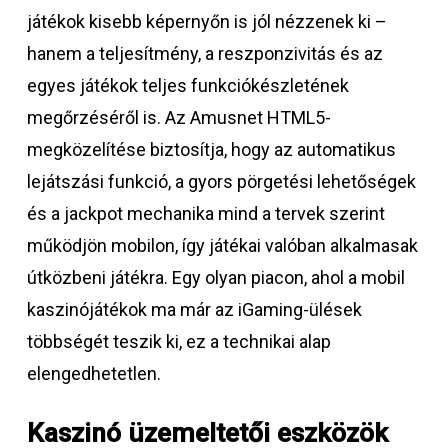
játékok kisebb képernyőn is jól nézzenek ki –
hanem a teljesítmény, a reszponzivitás és az
egyes játékok teljes funkciókészletének
megőrzéséről is. Az Amusnet HTML5-
megközelítése biztosítja, hogy az automatikus
lejátszási funkció, a gyors pörgetési lehetőségek
és a jackpot mechanika mind a tervek szerint
működjön mobilon, így játékai valóban alkalmasak
útközbeni játékra. Egy olyan piacon, ahol a mobil
kaszinójátékok ma már az iGaming-ülések
többségét teszik ki, ez a technikai alap
elengedhetetlen.
Kaszinó üzemeltetői eszközök