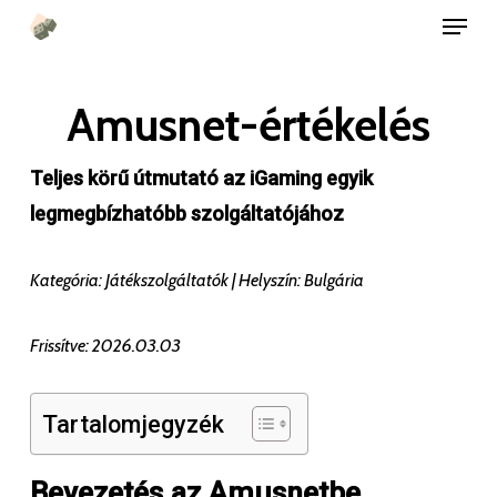
Menü
Ugrás
a
fő
Amusnet-értékelés
tartalomra
Teljes körű útmutató az iGaming egyik
legmegbízhatóbb szolgáltatójához
Kategória: Játékszolgáltatók | Helyszín: Bulgária
Frissítve: 2026.03.03
Tartalomjegyzék
Bevezetés az Amusnetbe