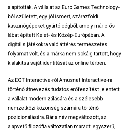
alapították. A vállalat az Euro Games Technology-
ból született, egy jól ismert, szárazföldi
kaszinógépeket gyártó cégből, amely már erős
lábat épített Kelet- és Közép-Európában. A
digitális játékokra való áttérés természetes
folyamat volt, és a márka nem sokáig tartott, hogy
kialakítsa saját identitását az online térben.
Az EGT Interactive-ról Amusnet Interactive-ra
történő átnevezés tudatos erőfeszítést jelentett
a vállalat modernizálására és a szélesebb
nemzetközi közönség számára történő
pozicionálására. Bár a név megváltozott, az
alapvető filozófia változatlan maradt: egyszerű,