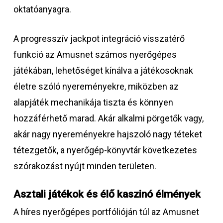
oktatóanyagra.
A progresszív jackpot integráció visszatérő
funkció az Amusnet számos nyerőgépes
játékában, lehetőséget kínálva a játékosoknak
életre szóló nyereményekre, miközben az
alapjáték mechanikája tiszta és könnyen
hozzáférhető marad. Akár alkalmi pörgetők vagy,
akár nagy nyereményekre hajszoló nagy téteket
tétezgetők, a nyerőgép-könyvtár következetes
szórakozást nyújt minden területen.
Asztali játékok és élő kaszinó élmények
A híres nyerőgépes portfólióján túl az Amusnet