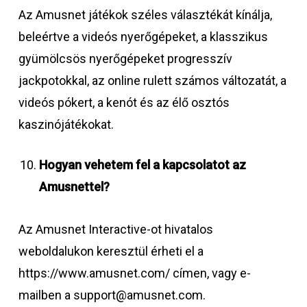
Az Amusnet játékok széles választékát kínálja,
beleértve a videós nyerőgépeket, a klasszikus
gyümölcsös nyerőgépeket progresszív
jackpotokkal, az online rulett számos változatát, a
videós pókert, a kenót és az élő osztós
kaszinójátékokat.
Hogyan vehetem fel a kapcsolatot az
Amusnettel?
Az Amusnet Interactive-ot hivatalos
weboldalukon keresztül érheti el a
https://www.amusnet.com/ címen, vagy e-
mailben a
support@amusnet.com
.