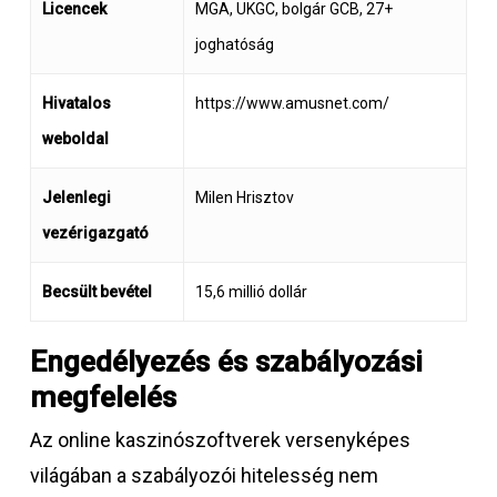
Licencek
MGA, UKGC, bolgár GCB, 27+
joghatóság
Hivatalos
https://www.amusnet.com/
weboldal
Jelenlegi
Milen Hrisztov
vezérigazgató
Becsült bevétel
15,6 millió dollár
Engedélyezés és szabályozási
megfelelés
Az online kaszinószoftverek versenyképes
világában a szabályozói hitelesség nem