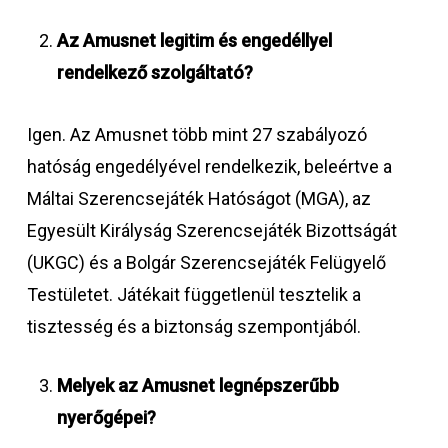
Az Amusnet legitim és engedéllyel
rendelkező szolgáltató?
Igen. Az Amusnet több mint 27 szabályozó
hatóság engedélyével rendelkezik, beleértve a
Máltai Szerencsejáték Hatóságot (MGA), az
Egyesült Királyság Szerencsejáték Bizottságát
(UKGC) és a Bolgár Szerencsejáték Felügyelő
Testületet. Játékait függetlenül tesztelik a
tisztesség és a biztonság szempontjából.
Melyek az Amusnet legnépszerűbb
nyerőgépei?