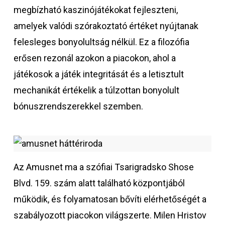
megbízható kaszinójátékokat fejleszteni,
amelyek valódi szórakoztató értéket nyújtanak
felesleges bonyolultság nélkül. Ez a filozófia
erősen rezonál azokon a piacokon, ahol a
játékosok a játék integritását és a letisztult
mechanikát értékelik a túlzottan bonyolult
bónuszrendszerekkel szemben.
Az Amusnet ma a szófiai Tsarigradsko Shose
Blvd. 159. szám alatt található központjából
működik, és folyamatosan bővíti elérhetőségét a
szabályozott piacokon világszerte. Milen Hristov