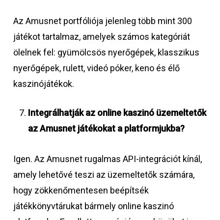
Az Amusnet portfóliója jelenleg több mint 300
játékot tartalmaz, amelyek számos kategóriát
ölelnek fel: gyümölcsös nyerőgépek, klasszikus
nyerőgépek, rulett, videó póker, keno és élő
kaszinójátékok.
Integrálhatják az online kaszinó üzemeltetők
az Amusnet játékokat a platformjukba?
Igen. Az Amusnet rugalmas API-integrációt kínál,
amely lehetővé teszi az üzemeltetők számára,
hogy zökkenőmentesen beépítsék
játékkönyvtárukat bármely online kaszinó