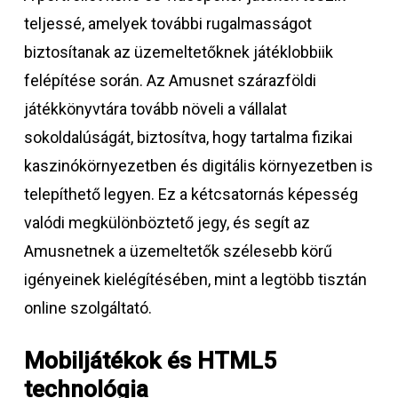
teljessé, amelyek további rugalmasságot
biztosítanak az üzemeltetőknek játéklobbiik
felépítése során. Az Amusnet szárazföldi
játékkönyvtára tovább növeli a vállalat
sokoldalúságát, biztosítva, hogy tartalma fizikai
kaszinókörnyezetben és digitális környezetben is
telepíthető legyen. Ez a kétcsatornás képesség
valódi megkülönböztető jegy, és segít az
Amusnetnek a üzemeltetők szélesebb körű
igényeinek kielégítésében, mint a legtöbb tisztán
online szolgáltató.
Mobiljátékok és HTML5
technológia