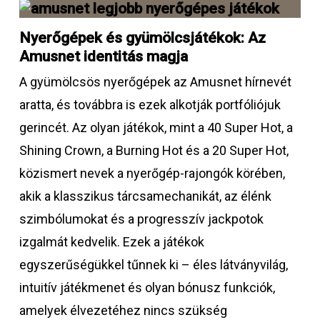
Nyerőgépek és gyümölcsjátékok: Az
Amusnet identitás magja
A gyümölcsös nyerőgépek az Amusnet hírnevét
aratta, és továbbra is ezek alkotják portfóliójuk
gerincét. Az olyan játékok, mint a 40 Super Hot, a
Shining Crown, a Burning Hot és a 20 Super Hot,
közismert nevek a nyerőgép-rajongók körében,
akik a klasszikus tárcsamechanikát, az élénk
szimbólumokat és a progresszív jackpotok
izgalmát kedvelik. Ezek a játékok
egyszerűségükkel tűnnek ki – éles látványvilág,
intuitív játékmenet és olyan bónusz funkciók,
amelyek élvezetéhez nincs szükség