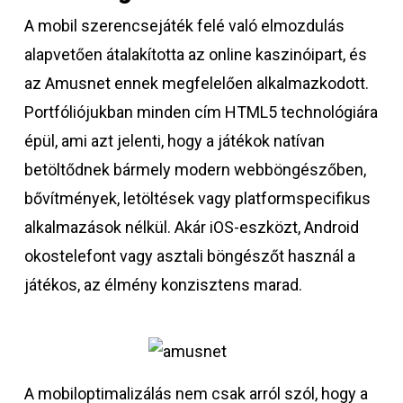
A mobil szerencsejáték felé való elmozdulás
alapvetően átalakította az online kaszinóipart, és
az Amusnet ennek megfelelően alkalmazkodott.
Portfóliójukban minden cím HTML5 technológiára
épül, ami azt jelenti, hogy a játékok natívan
betöltődnek bármely modern webböngészőben,
bővítmények, letöltések vagy platformspecifikus
alkalmazások nélkül. Akár iOS-eszközt, Android
okostelefont vagy asztali böngészőt használ a
játékos, az élmény konzisztens marad.
A mobiloptimalizálás nem csak arról szól, hogy a