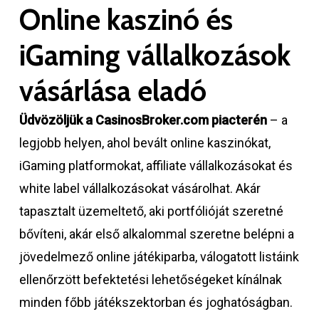
Online kaszinó és
iGaming vállalkozások
vásárlása eladó
Üdvözöljük a CasinosBroker.com piacterén
– a
legjobb helyen, ahol bevált online kaszinókat,
iGaming platformokat, affiliate vállalkozásokat és
white label vállalkozásokat vásárolhat. Akár
tapasztalt üzemeltető, aki portfólióját szeretné
bővíteni, akár első alkalommal szeretne belépni a
jövedelmező online játékiparba, válogatott listáink
ellenőrzött befektetési lehetőségeket kínálnak
minden főbb játékszektorban és joghatóságban.