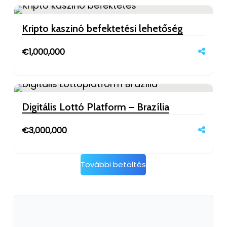
Kripto kaszinó befektetési lehetőség
€
1,000,000
Digitális Lottó Platform – Brazília
€
3,000,000
További betöltés