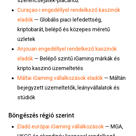
szerencsejáték-piacához
Curaçao-i engedéllyel rendelkező kaszinók
eladók
— Globális piaci lefedettség,
kriptobarát, belépő és közepes méretű
üzletek
Anjouan engedéllyel rendelkező kaszinók
eladók
— Belépő szintű iGaming márkák és
kripto kaszinó üzemeltetés
Máltai iGaming vállalkozások eladók
— Máltán
bejegyzett üzemeltetők, leányvállalatok és
stúdiók
Böngészés régió szerint
Eladó európai iGaming vállalkozások
— MGA,