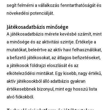
segít felmérni a vállalkozás fenntarthatóságát és
növekedési potenciálját.
Játékosadatbázis minősége
A játékosadatbázis mérete kevésbé számít, mint
a minősége és az aktivitási szintje. Értékelje a
mutatókat, beleértve az aktív havi felhasználókat,
a befizető játékosokat, az átlagos befizetéseket,
a játékosok földrajzi eloszlását és az
elköteleződési mintákat. Egy kisebb, nagy értékű,
aktív játékosokból álló adatbázis gyakran
értékesebbnek bizonyul, mint egy hosszú lista
alvó fiókokból.