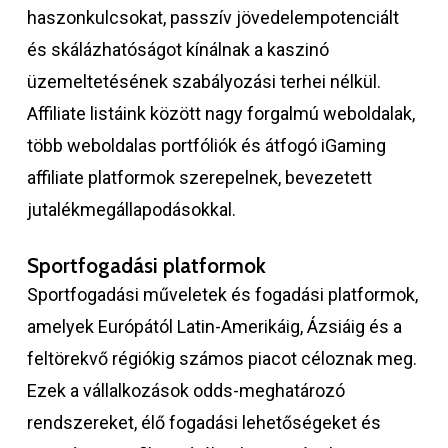
haszonkulcsokat, passzív jövedelempotenciált
és skálázhatóságot kínálnak a kaszinó
üzemeltetésének szabályozási terhei nélkül.
Affiliate listáink között nagy forgalmú weboldalak,
több weboldalas portfóliók és átfogó iGaming
affiliate platformok szerepelnek, bevezetett
jutalékmegállapodásokkal.
Sportfogadási platformok
Sportfogadási műveletek és fogadási platformok,
amelyek Európától Latin-Amerikáig, Ázsiáig és a
feltörekvő régiókig számos piacot céloznak meg.
Ezek a vállalkozások odds-meghatározó
rendszereket, élő fogadási lehetőségeket és