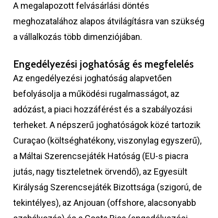
A megalapozott felvásárlási döntés
meghozatalához alapos átvilágításra van szükség
a vállalkozás több dimenziójában.
Engedélyezési joghatóság és megfelelés
Az engedélyezési joghatóság alapvetően
befolyásolja a működési rugalmasságot, az
adózást, a piaci hozzáférést és a szabályozási
terheket. A népszerű joghatóságok közé tartozik
Curaçao (költséghatékony, viszonylag egyszerű),
a Máltai Szerencsejáték Hatóság (EU-s piacra
jutás, nagy tiszteletnek örvendő), az Egyesült
Királyság Szerencsejáték Bizottsága (szigorú, de
tekintélyes), az Anjouan (offshore, alacsonyabb