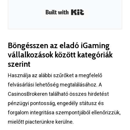
Built with Kit
Böngésszen az eladó iGaming
vállalkozások között kategóriák
szerint
Használja az alábbi szűrőket a megfelelő
felvásárlási lehetőség megtalálásához. A
CasinosBrokeren található összes hirdetést
pénzügyi pontosság, engedély státusz és
forgalom integritása szempontjából ellenőrizzük,
mielőtt piacterünkre kerülne.