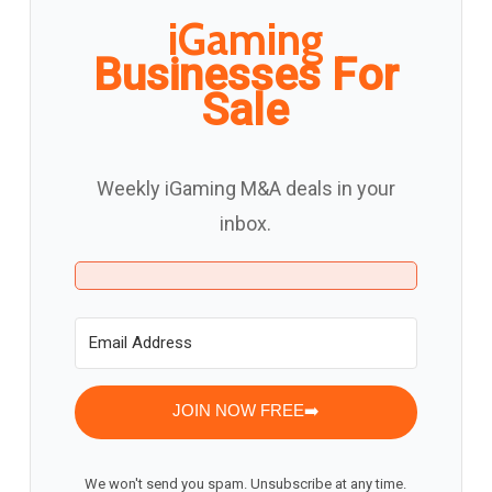
iGaming
Businesses For
Sale
Weekly iGaming M&A deals in your
inbox.
JOIN NOW FREE➡️
We won't send you spam. Unsubscribe at any time.