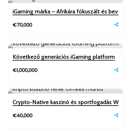
iGaming márka – Afrikára fókuszált és bevétel e
€
70,000
Következő generációs iGaming platform
€
1,000,000
Crypto-Native kaszinó és sportfogadás White 
€
40,000