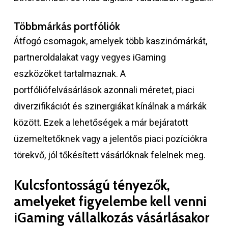
Többmárkás portfóliók
Átfogó csomagok, amelyek több kaszinómárkát,
partneroldalakat vagy vegyes iGaming
eszközöket tartalmaznak. A
portfóliófelvásárlások azonnali méretet, piaci
diverzifikációt és szinergiákat kínálnak a márkák
között. Ezek a lehetőségek a már bejáratott
üzemeltetőknek vagy a jelentős piaci pozíciókra
törekvő, jól tőkésített vásárlóknak felelnek meg.
Kulcsfontosságú tényezők,
amelyeket figyelembe kell venni
iGaming vállalkozás vásárlásakor