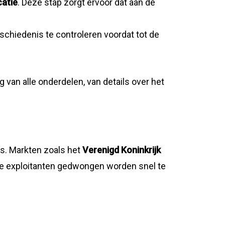
catie
. Deze stap zorgt ervoor dat aan de
schiedenis te controleren voordat tot de
van alle onderdelen, van details over het
rs. Markten zoals het
Verenigd Koninkrijk
nse exploitanten gedwongen worden snel te