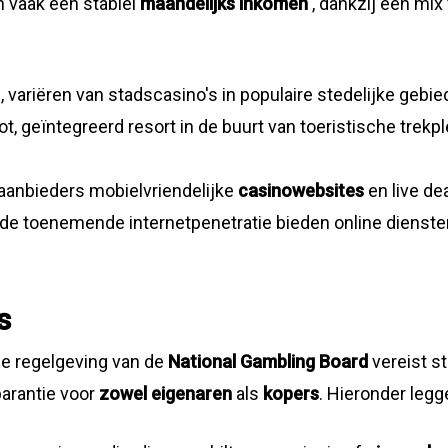
n vaak een stabiel
maandelijks inkomen
, dankzij een mix 
n, variëren van stadscasino's in populaire stedelijke gebi
ot, geïntegreerd resort in de buurt van toeristische trekp
aanbieders mobielvriendelijke
casinowebsites
en live de
de toenemende internetpenetratie bieden online diensten
s
De regelgeving van de
National Gambling Board
vereist s
parantie voor
zowel eigenaren
als
kopers
. Hieronder legg