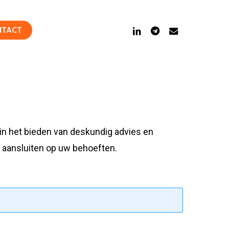
LinkedIn
Telegram
e-
NTACT
mail
 in het bieden van deskundig advies en
e aansluiten op uw behoeften.