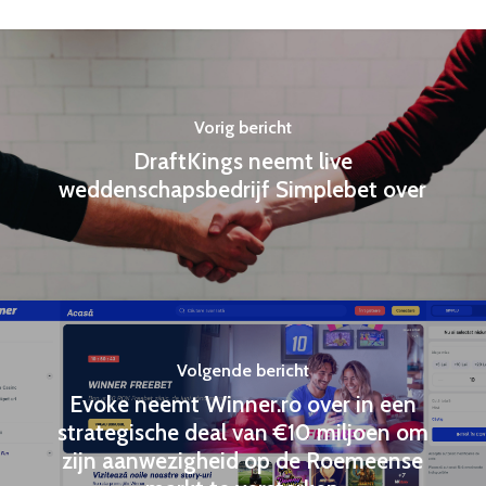
Vorig bericht
DraftKings neemt live
weddenschapsbedrijf Simplebet over
Volgende bericht
Evoke neemt Winner.ro over in een
strategische deal van €10 miljoen om
zijn aanwezigheid op de Roemeense