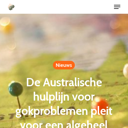
Menu
Ga
direct
naar
de
hoofdinhoud
Nieuws
De Australische
hulplijn voor
gokproblemen pleit
voor een algeheel