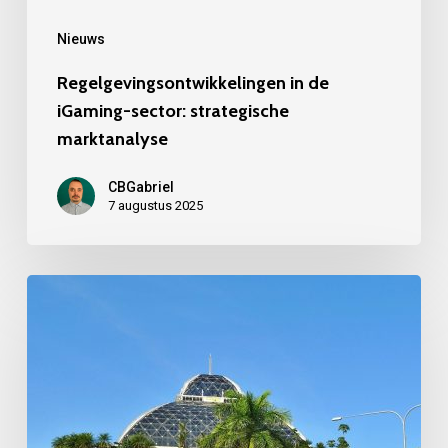
Nieuws
Regelgevingsontwikkelingen in de
iGaming-sector: strategische
marktanalyse
CBGabriel
7 augustus 2025
Het
bod
van
Iris
Capital