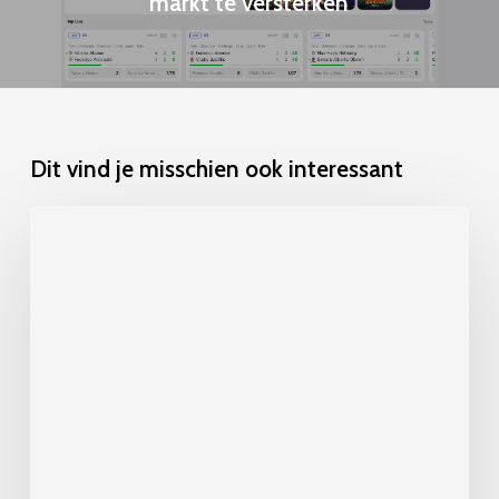
markt te versterken
Dit vind je misschien ook interessant
Regelgevingsontwikkelingen
in
de
iGaming-
sector:
strategische
marktanalyse