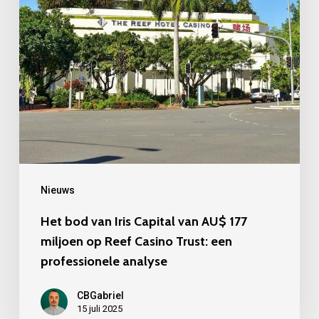
van
AU$
177
miljoen
op
Reef
Casino
Trust:
een
Nieuws
professionele
Het bod van Iris Capital van AU$ 177
analyse
miljoen op Reef Casino Trust: een
professionele analyse
CBGabriel
15 juli 2025