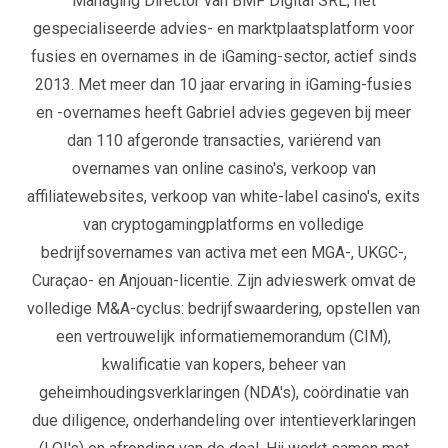
Managing Director van BMF Digital SRL, het
gespecialiseerde advies- en marktplaatsplatform voor
fusies en overnames in de iGaming-sector, actief sinds
2013. Met meer dan 10 jaar ervaring in iGaming-fusies
en -overnames heeft Gabriel advies gegeven bij meer
dan 110 afgeronde transacties, variërend van
overnames van online casino's, verkoop van
affiliatewebsites, verkoop van white-label casino's, exits
van cryptogamingplatforms en volledige
bedrijfsovernames van activa met een MGA-, UKGC-,
Curaçao- en Anjouan-licentie. Zijn advieswerk omvat de
volledige M&A-cyclus: bedrijfswaardering, opstellen van
een vertrouwelijk informatiememorandum (CIM),
kwalificatie van kopers, beheer van
geheimhoudingsverklaringen (NDA's), coördinatie van
due diligence, onderhandeling over intentieverklaringen