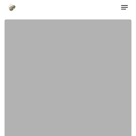
Speis
Zum
Hauptinhalt
springen
Die
Rolle
von
Family
Offices
bei
iGaming-
M&A