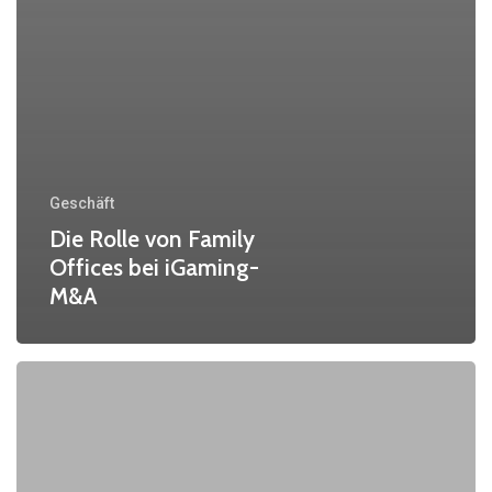
Geschäft
Die Rolle von Family
Offices bei iGaming-
M&A
Verkäuferfinanzierung
bei
iGaming-
M&A