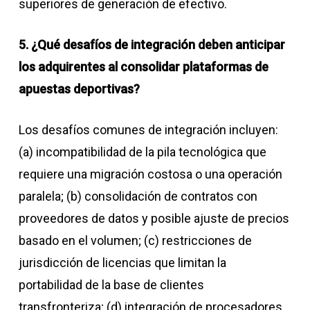
superiores de generación de efectivo.
5. ¿Qué desafíos de integración deben anticipar
los adquirentes al consolidar plataformas de
apuestas deportivas?
Los desafíos comunes de integración incluyen:
(a) incompatibilidad de la pila tecnológica que
requiere una migración costosa o una operación
paralela; (b) consolidación de contratos con
proveedores de datos y posible ajuste de precios
basado en el volumen; (c) restricciones de
jurisdicción de licencias que limitan la
portabilidad de la base de clientes
transfronteriza; (d) integración de procesadores