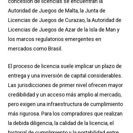
concesión de licencias se encuentran la
Autoridad de Juegos de Malta, la Junta de
Licencias de Juegos de Curazao, la Autoridad de
Licencias de Juegos de Azar de la Isla de Man y
los marcos regulatorios emergentes en
mercados como Brasil.
El proceso de licencia suele implicar un plazo de
entrega y una inversión de capital considerables.
Las jurisdicciones de primer nivel ofrecen mayor
credibilidad y un acceso más amplio al mercado,
pero exigen una infraestructura de cumplimiento
más rigurosa. Para los compradores que realizan
la debida diligencia, la calidad de la licencia, el
historial de cumplimiento y la portabilidad entre