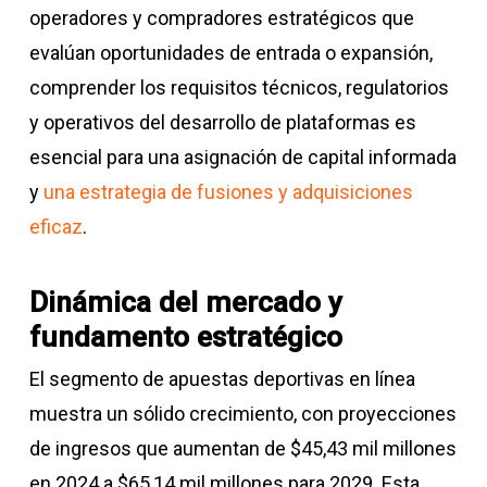
operadores y compradores estratégicos que
evalúan oportunidades de entrada o expansión,
comprender los requisitos técnicos, regulatorios
y operativos del desarrollo de plataformas es
esencial para una asignación de capital informada
y
una estrategia de fusiones y adquisiciones
eficaz
.
Dinámica del mercado y
fundamento estratégico
El segmento de apuestas deportivas en línea
muestra un sólido crecimiento, con proyecciones
de ingresos que aumentan de $45,43 mil millones
en 2024 a $65,14 mil millones para 2029. Esta