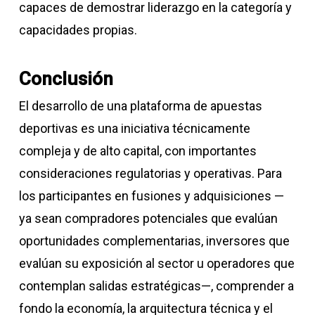
capaces de demostrar liderazgo en la categoría y
capacidades propias.
Conclusión
El desarrollo de una plataforma de apuestas
deportivas es una iniciativa técnicamente
compleja y de alto capital, con importantes
consideraciones regulatorias y operativas. Para
los participantes en fusiones y adquisiciones —
ya sean compradores potenciales que evalúan
oportunidades complementarias, inversores que
evalúan su exposición al sector u operadores que
contemplan salidas estratégicas—, comprender a
fondo la economía, la arquitectura técnica y el