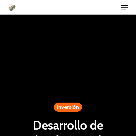
Menú
Saltar
al
contenido
principal
Inversión
Desarrollo de