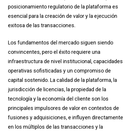
posicionamiento regulatorio de la plataforma es
esencial para la creación de valor y la ejecución
exitosa de las transacciones.
Los fundamentos del mercado siguen siendo
convincentes, pero el éxito requiere una
infraestructura de nivel institucional, capacidades
operativas sofisticadas y un compromiso de
capital sostenido. La calidad de la plataforma, la
jurisdicción de licencias, la propiedad de la
tecnología y la economía del cliente son los
principales impulsores de valor en contextos de
fusiones y adquisiciones, e influyen directamente
en los múltiplos de las transacciones y la