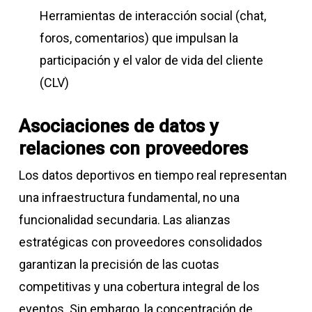
Herramientas de interacción social (chat,
foros, comentarios) que impulsan la
participación y el valor de vida del cliente
(CLV)
Asociaciones de datos y
relaciones con proveedores
Los datos deportivos en tiempo real representan
una infraestructura fundamental, no una
funcionalidad secundaria. Las alianzas
estratégicas con proveedores consolidados
garantizan la precisión de las cuotas
competitivas y una cobertura integral de los
eventos. Sin embargo, la concentración de