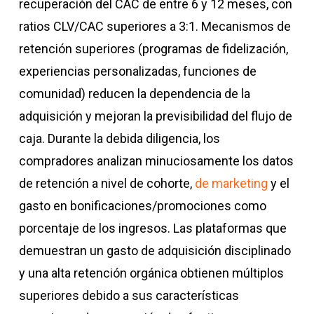
recuperación del CAC de entre 6 y 12 meses, con
ratios CLV/CAC superiores a 3:1. Mecanismos de
retención superiores (programas de fidelización,
experiencias personalizadas, funciones de
comunidad) reducen la dependencia de la
adquisición y mejoran la previsibilidad del flujo de
caja. Durante la debida diligencia, los
compradores analizan minuciosamente los datos
de retención a nivel de cohorte,
de marketing
y el
gasto en bonificaciones/promociones como
porcentaje de los ingresos. Las plataformas que
demuestran un gasto de adquisición disciplinado
y una alta retención orgánica obtienen múltiplos
superiores debido a sus características