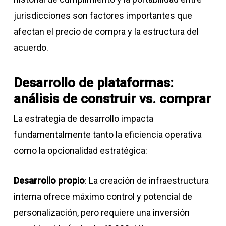
jurisdicciones son factores importantes que
afectan el precio de compra y la estructura del
acuerdo.
Desarrollo de plataformas:
análisis de construir vs. comprar
La estrategia de desarrollo impacta
fundamentalmente tanto la eficiencia operativa
como la opcionalidad estratégica:
Desarrollo propio
: La creación de infraestructura
interna ofrece máximo control y potencial de
personalización, pero requiere una inversión