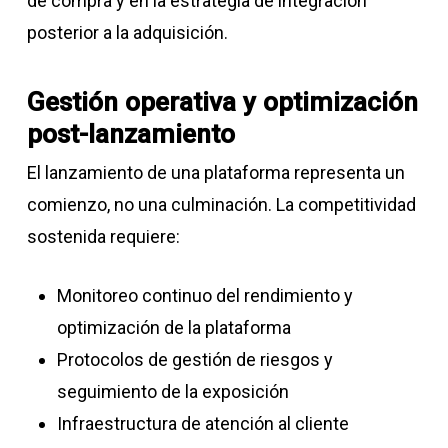
de compra y en la estrategia de integración
posterior a la adquisición.
Gestión operativa y optimización
post-lanzamiento
El lanzamiento de una plataforma representa un
comienzo, no una culminación. La competitividad
sostenida requiere:
Monitoreo continuo del rendimiento y
optimización de la plataforma
Protocolos de gestión de riesgos y
seguimiento de la exposición
Infraestructura de atención al cliente