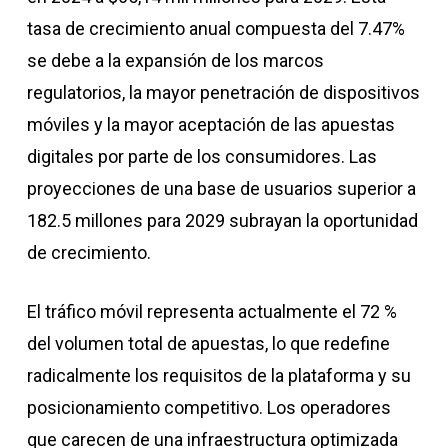
tasa de crecimiento anual compuesta del 7.47%
se debe a la expansión de los marcos
regulatorios, la mayor penetración de dispositivos
móviles y la mayor aceptación de las apuestas
digitales por parte de los consumidores. Las
proyecciones de una base de usuarios superior a
182.5 millones para 2029 subrayan la oportunidad
de crecimiento.
El tráfico móvil representa actualmente el 72 %
del volumen total de apuestas, lo que redefine
radicalmente los requisitos de la plataforma y su
posicionamiento competitivo. Los operadores
que carecen de una infraestructura optimizada