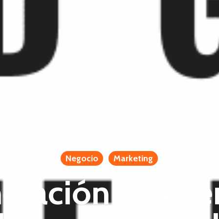
Negocio
Marketing
eración de clie