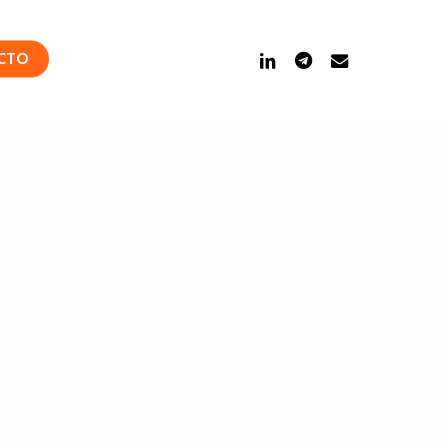
LinkedIn
Telegram
Correo
CTO
electrónico