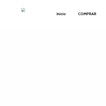
Saltar
al
Inicio
COMPRAR
contenido
principal