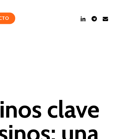
LinkedIn
Telegram
Correo
CTO
electrónico
inos clave
sinos: una