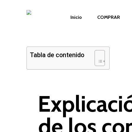
Saltar
al
Inicio
COMPRAR
contenido
principal
Tabla de contenido
Explicaci
de los co