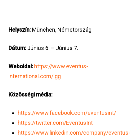
Helyszín:
München, Németország
Dátum:
Június 6. – Június 7.
Weboldal:
https://www.eventus-
international.com/igg
Közösségi média:
https://www.facebook.com/eventusint/
https://twitter.com/EventusInt
https://www.linkedin.com/company/eventus-