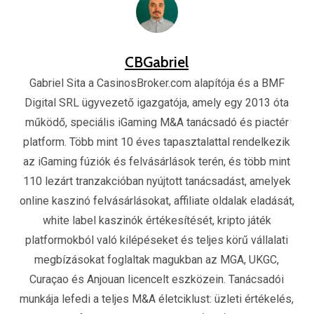
CBGabriel
Gabriel Sita a CasinosBroker.com alapítója és a BMF
Digital SRL ügyvezető igazgatója, amely egy 2013 óta
működő, speciális iGaming M&A tanácsadó és piactér
platform. Több mint 10 éves tapasztalattal rendelkezik
az iGaming fúziók és felvásárlások terén, és több mint
110 lezárt tranzakcióban nyújtott tanácsadást, amelyek
online kaszinó felvásárlásokat, affiliate oldalak eladását,
white label kaszinók értékesítését, kripto játék
platformokból való kilépéseket és teljes körű vállalati
megbízásokat foglaltak magukban az MGA, UKGC,
Curaçao és Anjouan licencelt eszközein. Tanácsadói
munkája lefedi a teljes M&A életciklust: üzleti értékelés,