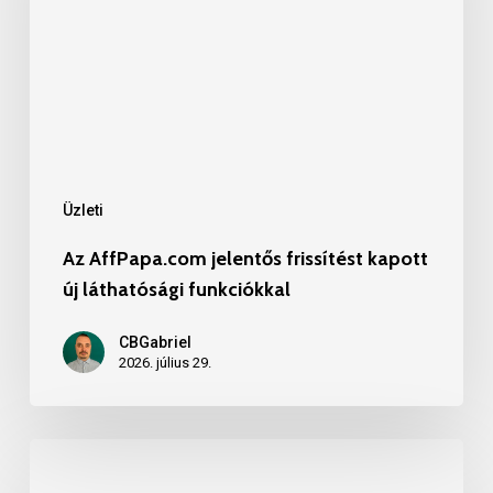
kapott
új
láthatósági
funkciókkal
Üzleti
Az AffPapa.com jelentős frissítést kapott
új láthatósági funkciókkal
CBGabriel
2026. július 29.
AffPapa
Konferencia