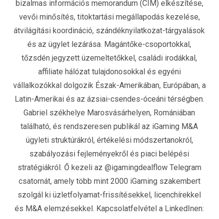
bizalmas információs memorandum (CIM) elkészítése,
vevői minősítés, titoktartási megállapodás kezelése,
átvilágítási koordináció, szándéknyilatkozat-tárgyalások
és az ügylet lezárása. Magántőke-csoportokkal,
tőzsdén jegyzett üzemeltetőkkel, családi irodákkal,
affiliate hálózat tulajdonosokkal és egyéni
vállalkozókkal dolgozik Észak-Amerikában, Európában, a
Latin-Amerikai és az ázsiai-csendes-óceáni térségben.
Gabriel székhelye Marosvásárhelyen, Romániában
található, és rendszeresen publikál az iGaming M&A
ügyleti struktúrákról, értékelési módszertanokról,
szabályozási fejleményekről és piaci belépési
stratégiákról. Ő kezeli az @igamingdealflow Telegram
csatornát, amely több mint 2000 iGaming szakembert
szolgál ki üzletfolyamat-frissítésekkel, licenchírekkel
és M&A elemzésekkel. Kapcsolatfelvétel a LinkedInen: