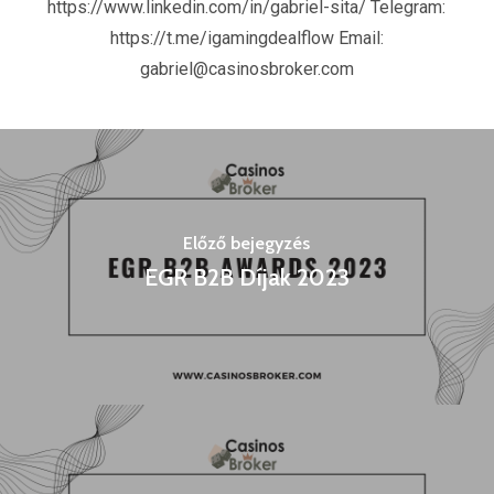
https://www.linkedin.com/in/gabriel-sita/ Telegram:
https://t.me/igamingdealflow Email:
gabriel@casinosbroker.com
Előző bejegyzés
EGR B2B Díjak 2023