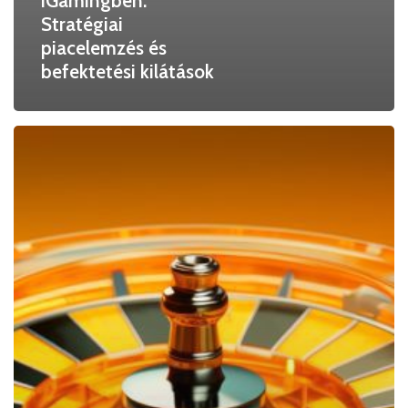
iGamingben:
Stratégiai
piacelemzés és
befektetési kilátások
Kripto
kaszinó
–
Hozd
létre
Bitcoin
kaszinódat
2026-
ban
és