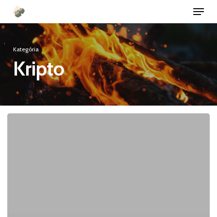
Menü
Ugrás
a
fő
Kategória
tartalomra
Kripto
Blokklánc
technológia
az
iGamingben:
Stratégiai
piacelemzés
és