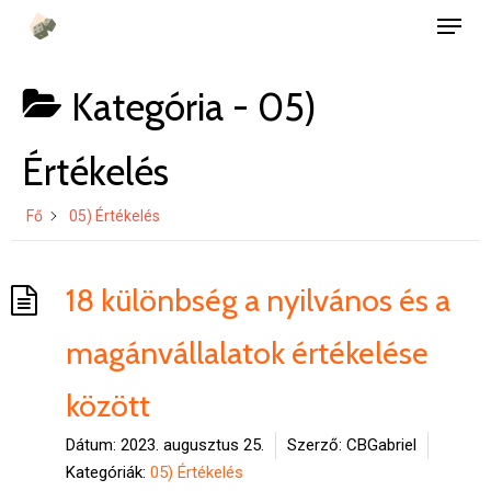
Menü
Ugrás
a
fő
Kategória -
05)
tartalomra
Értékelés
Fő
05) Értékelés
18 különbség a nyilvános és a
magánvállalatok értékelése
között
Dátum:
2023. augusztus 25.
Szerző:
CBGabriel
Kategóriák:
05) Értékelés