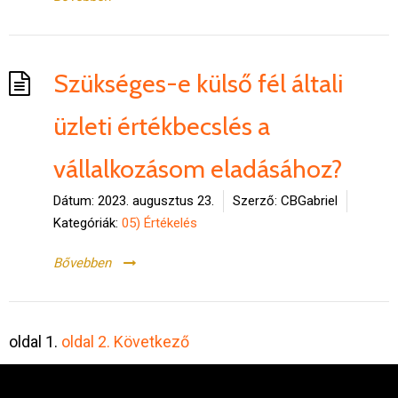
Szükséges-e külső fél általi
üzleti értékbecslés a
vállalkozásom eladásához?
Dátum:
2023. augusztus 23.
Szerző:
CBGabriel
Kategóriák:
05) Értékelés
Bővebben
Bejegyzések
oldal
1.
oldal
2.
Következő
oldalszámozása