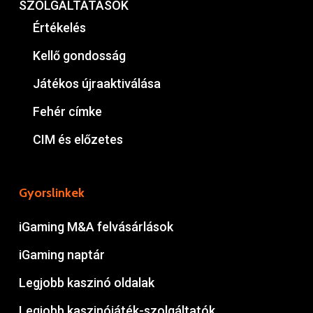
SZOLGÁLTATÁSOK
Értékelés
Kellő gondosság
Játékos újraaktiválása
Fehér címke
CIM és előzetes
Gyorslinkek
iGaming M&A felvásárlások
iGaming naptár
Legjobb kaszinó oldalak
Legjobb kaszinójáték-szolgáltatók