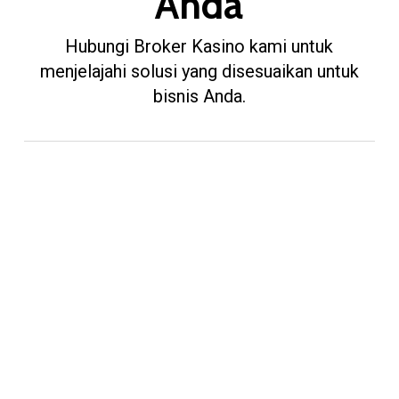
Anda
Hubungi Broker Kasino kami untuk
menjelajahi solusi yang disesuaikan untuk
bisnis Anda.