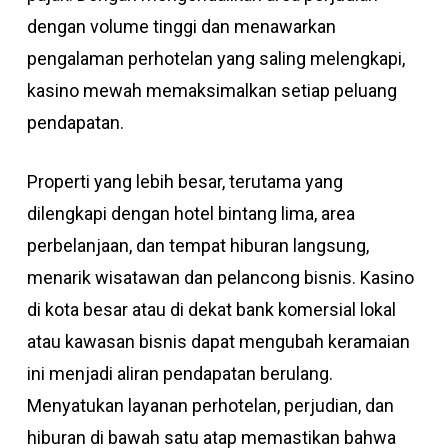
dengan volume tinggi dan menawarkan
pengalaman perhotelan yang saling melengkapi,
kasino mewah memaksimalkan setiap peluang
pendapatan.
Properti yang lebih besar, terutama yang
dilengkapi dengan hotel bintang lima, area
perbelanjaan, dan tempat hiburan langsung,
menarik wisatawan dan pelancong bisnis. Kasino
di kota besar atau di dekat bank komersial lokal
atau kawasan bisnis dapat mengubah keramaian
ini menjadi aliran pendapatan berulang.
Menyatukan layanan perhotelan, perjudian, dan
hiburan di bawah satu atap memastikan bahwa