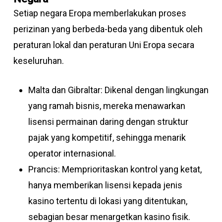
Setiap negara Eropa memberlakukan proses
perizinan yang berbeda-beda yang dibentuk oleh
peraturan lokal dan peraturan Uni Eropa secara
keseluruhan.
Malta dan Gibraltar: Dikenal dengan lingkungan
yang ramah bisnis, mereka menawarkan
lisensi permainan daring dengan struktur
pajak yang kompetitif, sehingga menarik
operator internasional.
Prancis: Memprioritaskan kontrol yang ketat,
hanya memberikan lisensi kepada jenis
kasino tertentu di lokasi yang ditentukan,
sebagian besar menargetkan kasino fisik.