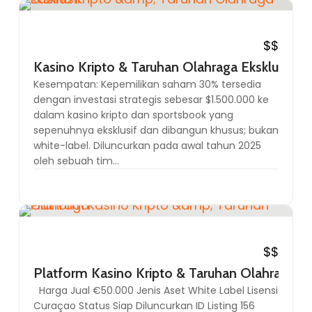
$$
Kasino Kripto & Taruhan Olahraga Eksklusif
Kesempatan: Kepemilikan saham 30% tersedia
dengan investasi strategis sebesar $1.500.000 ke
dalam kasino kripto dan sportsbook yang
sepenuhnya eksklusif dan dibangun khusus; bukan
white-label. Diluncurkan pada awal tahun 2025
oleh sebuah tim...
$$
Platform Kasino Kripto & Taruhan Olahraga
Harga Jual €50.000 Jenis Aset White Label Lisensi
Curaçao Status Siap Diluncurkan ID Listing 156