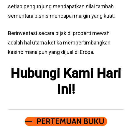
setiap pengunjung mendapatkan nilai tambah
sementara bisnis mencapai margin yang kuat.
Berinvestasi secara bijak di properti mewah
adalah hal utama ketika mempertimbangkan
kasino mana pun yang dijual di Eropa.
Hubungi Kami Hari
Ini!
PERTEMUAN BUKU