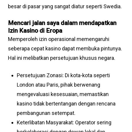
besar di pasar yang sangat diatur seperti Swedia.
Mencari jalan saya dalam mendapatkan
Izin Kasino di Eropa
Memperoleh izin operasional memengaruhi
seberapa cepat kasino dapat membuka pintunya.
Hal ini melibatkan persetujuan khusus negara.
Persetujuan Zonasi: Di ​​kota-kota seperti
London atau Paris, pihak berwenang
mengevaluasi kesesuaian, memastikan
kasino tidak bertentangan dengan rencana
pembangunan setempat.
Keterlibatan Masyarakat: Operator sering
berkolaborasi dengan dewan lokal dan