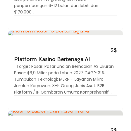
pengembangan 6-12 bulan dan lebih dari
$170.000...
$$
Platform Kasino Bertenaga AI
Target Pasar: Pasar Undian Berhadiah AS Ukuran
Pasar: $6,9 Miliar pada tahun 2027 CAGR: 31%
Tumpukan Teknologi: MERN + Layanan Mikro
Jumlah Karyawan: 3–5 Orang Jenis Aset: B2B
Platform / IP Gambaran Umum: Komprehensif,...
$$