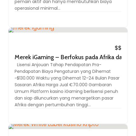
pemain aktif dan hanya membutuhkan biaya
operasional minimal...
$$
Merek iGaming – Berfokus pada Afrika dan B
Lisensi Anjouan Tahap Pendapatan Pra-
Pendapatan Biaya Pengaturan yang Dihemat
~$130.000 Waktu yang Dihemat 12–24 Bulan Pasar
Sasaran Afrika Harga Jual €70.000 Gambaran
Umum Platform kasino iGaming berlisensi penuh
dan siap diluncurkan yang menargetkan pasar
Afrika dengan pertumbuhan tinggi...