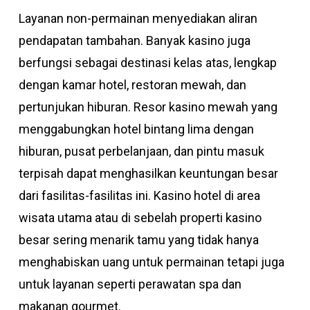
Layanan non-permainan menyediakan aliran
pendapatan tambahan. Banyak kasino juga
berfungsi sebagai destinasi kelas atas, lengkap
dengan kamar hotel, restoran mewah, dan
pertunjukan hiburan. Resor kasino mewah yang
menggabungkan hotel bintang lima dengan
hiburan, pusat perbelanjaan, dan pintu masuk
terpisah dapat menghasilkan keuntungan besar
dari fasilitas-fasilitas ini. Kasino hotel di area
wisata utama atau di sebelah properti kasino
besar sering menarik tamu yang tidak hanya
menghabiskan uang untuk permainan tetapi juga
untuk layanan seperti perawatan spa dan
makanan gourmet.