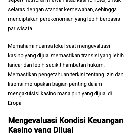
selaras dengan standar kemewahan, sehingga
menciptakan perekonomian yang lebih berbasis
pariwisata.
Memahami nuansa lokal saat mengevaluasi
kasino yang dijual memastikan transisi yang lebih
lancar dan lebih sedikit hambatan hukum.
Memastikan pengetahuan terkini tentang izin dan
lisensi merupakan bagian penting dalam
mengakuisisi kasino mana pun yang dijual di
Eropa.
Mengevaluasi Kondisi Keuangan
Kasino yang Dijual