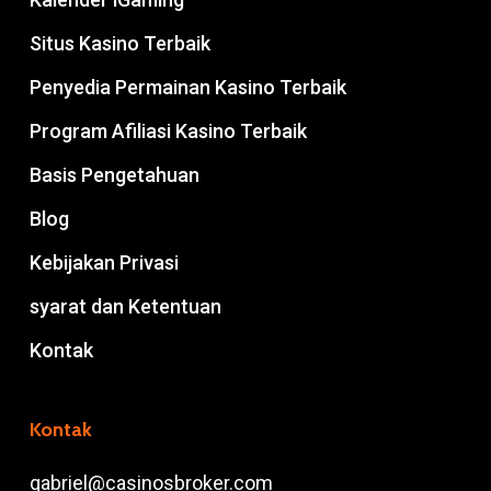
Situs Kasino Terbaik
Penyedia Permainan Kasino Terbaik
Program Afiliasi Kasino Terbaik
Basis Pengetahuan
Blog
Kebijakan Privasi
syarat dan Ketentuan
Kontak
Kontak
gabriel@casinosbroker.com