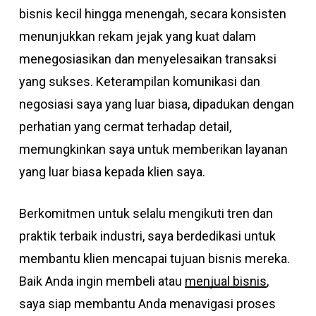
bisnis kecil hingga menengah, secara konsisten
menunjukkan rekam jejak yang kuat dalam
menegosiasikan dan menyelesaikan transaksi
yang sukses. Keterampilan komunikasi dan
negosiasi saya yang luar biasa, dipadukan dengan
perhatian yang cermat terhadap detail,
memungkinkan saya untuk memberikan layanan
yang luar biasa kepada klien saya.
Berkomitmen untuk selalu mengikuti tren dan
praktik terbaik industri, saya berdedikasi untuk
membantu klien mencapai tujuan bisnis mereka.
Baik Anda ingin membeli atau
menjual bisnis
,
saya siap membantu Anda menavigasi proses