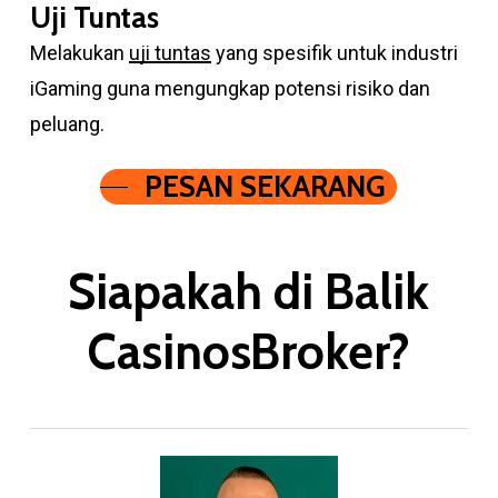
Uji Tuntas
Melakukan
uji tuntas
yang spesifik untuk industri
iGaming guna mengungkap potensi risiko dan
peluang.
PESAN SEKARANG
Siapakah di Balik
CasinosBroker?