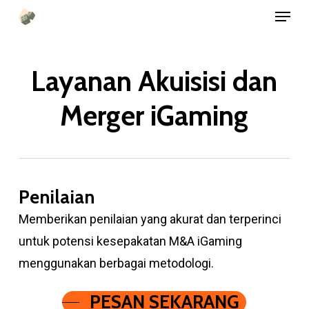
Menu
Langsung
ke
konten
Layanan Akuisisi dan
utama
Merger iGaming
Penilaian
Memberikan penilaian yang akurat dan terperinci
untuk potensi kesepakatan M&A iGaming
menggunakan berbagai metodologi.
PESAN SEKARANG