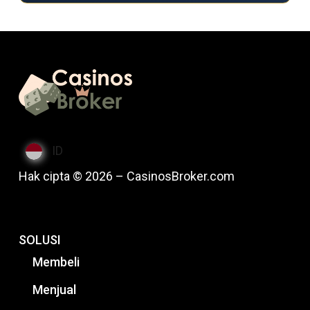
ID
Hak cipta © 2026 – CasinosBroker.com
SOLUSI
Membeli
Menjual