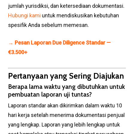
jumlah yurisdiksi, dan ketersediaan dokumentasi.
Hubungi kami
untuk mendiskusikan kebutuhan
spesifik Anda sebelum memesan.
→ Pesan Laporan Due Diligence Standar —
€3.500+
Pertanyaan yang Sering Diajukan
Berapa lama waktu yang dibutuhkan untuk
pembuatan laporan uji tuntas?
Laporan standar akan dikirimkan dalam waktu 10
hari kerja setelah menerima dokumentasi penjual
yang lengkap. Laporan yang lebih lengkap untuk