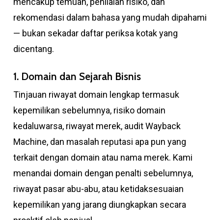
mencakup temuan, penilaian risiko, dan
rekomendasi dalam bahasa yang mudah dipahami
— bukan sekadar daftar periksa kotak yang
dicentang.
1. Domain dan Sejarah Bisnis
Tinjauan riwayat domain lengkap termasuk
kepemilikan sebelumnya, risiko domain
kedaluwarsa, riwayat merek, audit Wayback
Machine, dan masalah reputasi apa pun yang
terkait dengan domain atau nama merek. Kami
menandai domain dengan penalti sebelumnya,
riwayat pasar abu-abu, atau ketidaksesuaian
kepemilikan yang jarang diungkapkan secara