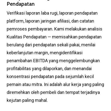
Pendapatan
Verifikasi laporan laba rugi, laporan pendapatan
platform, laporan jaringan afiliasi, dan catatan
pemroses pembayaran. Kami melakukan analisis
Kualitas Pendapatan — memisahkan pendapatan
berulang dari pendapatan sekali pakai, menilai
keberlanjutan margin, mengidentifikasi
penambahan EBITDA yang menggelembungkan
profitabilitas yang dilaporkan, dan menandai
konsentrasi pendapatan pada sejumlah kecil
pemain atau mitra. Ini adalah alur kerja yang paling
diremehkan oleh pembeli dan tempat terjadinya
kejutan paling mahal.