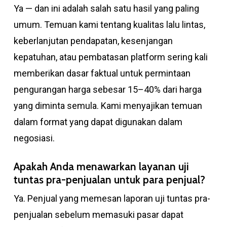
Ya — dan ini adalah salah satu hasil yang paling
umum. Temuan kami tentang kualitas lalu lintas,
keberlanjutan pendapatan, kesenjangan
kepatuhan, atau pembatasan platform sering kali
memberikan dasar faktual untuk permintaan
pengurangan harga sebesar 15–40% dari harga
yang diminta semula. Kami menyajikan temuan
dalam format yang dapat digunakan dalam
negosiasi.
Apakah Anda menawarkan layanan uji
tuntas pra-penjualan untuk para penjual?
Ya. Penjual yang memesan laporan uji tuntas pra-
penjualan sebelum memasuki pasar dapat