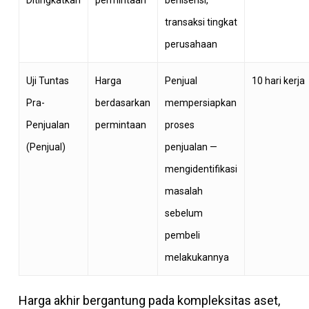
Ditingkatkan
permintaan
berlisensi,
transaksi tingkat
perusahaan
Uji Tuntas
Harga
Penjual
10 hari kerja
Pra-
berdasarkan
mempersiapkan
Penjualan
permintaan
proses
(Penjual)
penjualan —
mengidentifikasi
masalah
sebelum
pembeli
melakukannya
Harga akhir bergantung pada kompleksitas aset,