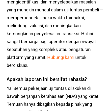
mengidentifikasi dan menyelesaikan masalah
yang mungkin muncul dalam uji tuntas pembeli —
memperpendek jangka waktu transaksi,
melindungi valuasi, dan meningkatkan
kemungkinan penyelesaian transaksi. Hal ini
sangat berharga bagi operator dengan riwayat
kepatuhan yang kompleks atau pengaturan
platform yang rumit.
Hubungi kami
untuk
berdiskusi.
Apakah laporan ini bersifat rahasia?
Ya. Semua pekerjaan uji tuntas dilakukan di
bawah perjanjian kerahasiaan (NDA) yang ketat.
Temuan hanya dibagikan kepada pihak yang