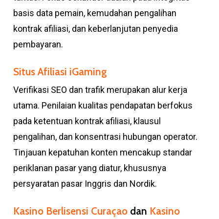
basis data pemain, kemudahan pengalihan
kontrak afiliasi, dan keberlanjutan penyedia
pembayaran.
Situs Afiliasi iGaming
Verifikasi SEO dan trafik merupakan alur kerja
utama. Penilaian kualitas pendapatan berfokus
pada ketentuan kontrak afiliasi, klausul
pengalihan, dan konsentrasi hubungan operator.
Tinjauan kepatuhan konten mencakup standar
periklanan pasar yang diatur, khususnya
persyaratan pasar Inggris dan Nordik.
Kasino Berlisensi Curaçao
dan
Kasino