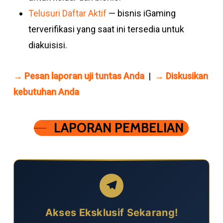
Telusuri Daftar Aktif
— bisnis iGaming
terverifikasi yang saat ini tersedia untuk
diakuisisi.
→ Pesan laporan uji tuntas Anda
|
→ Diskusikan
kebutuhan Anda
LAPORAN PEMBELIAN
Akses Eksklusif Sekarang!