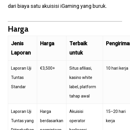
dari biaya satu akuisisi iGaming yang buruk.
Harga
Jenis
Harga
Terbaik
Pengirima
Laporan
untuk
Laporan Uji
€3,500+
Situs afiliasi,
10 hari kerja
Tuntas
kasino white
Standar
label, platform
tahap awal
Laporan Uji
Harga
Akuisisi
15–20 hari
Tuntas yang
berdasarkan
operator
kerja