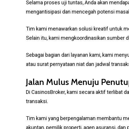
Selama proses uji tuntas, Anda akan menda
mengantisipasi dan mencegah potensi masal
Tim kami menawarkan solusi kreatif untuk m
Selain itu, kami mengkoordinasikan sumber d
Sebagai bagian dari layanan kami, kami me
atau surat pernyataan niat dan jadwal transaks
Jalan Mulus Menuju Penut
Di CasinosBroker, kami secara aktif terlibat 
transaksi.
Tim kami yang berpengalaman membantu men
akuntan, pemilik properti, agen asuransi, dan