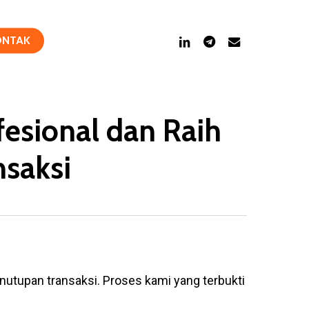
LinkedIn
Telegram
email
ONTAK
fesional dan Raih
nsaksi
enutupan transaksi. Proses kami yang terbukti