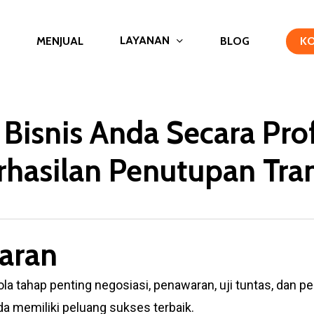
LAYANAN
MENJUAL
BLOG
K
Bisnis Anda Secara Pro
hasilan Penutupan Tra
aran
a tahap penting negosiasi, penawaran, uji tuntas, dan p
da memiliki peluang sukses terbaik.