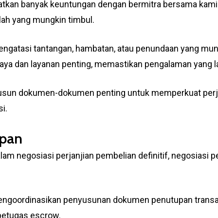
patkan banyak keuntungan dengan bermitra bersama kami
ah yang mungkin timbul.
engatasi tantangan, hambatan, atau penundaan yang mu
aya dan layanan penting, memastikan pengalaman yang l
nyusun dokumen-dokumen penting untuk memperkuat perj
i.
upan
dalam negosiasi perjanjian pembelian definitif, negosiasi
goordinasikan penyusunan dokumen penutupan transaks
 petugas escrow.