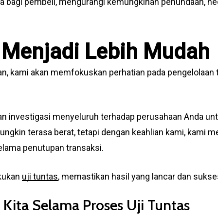
a bagi pembeli, mengurangi kemungkinan penundaan, neg
s Menjadi Lebih Mudah
kan, kami akan memfokuskan perhatian pada pengelolaan t
ukan investigasi menyeluruh terhadap perusahaan Anda un
ungkin terasa berat, tetapi dengan keahlian kami, kam
lama penutupan transaksi.
akukan
uji tuntas
, memastikan hasil yang lancar dan sukse
ita Selama Proses Uji Tuntas