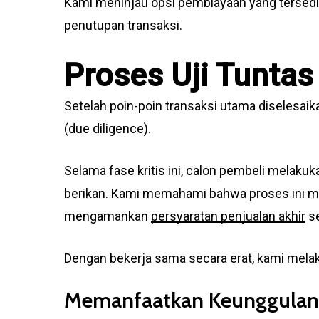
Kami meninjau opsi pembiayaan yang tersedi
penutupan transaksi.
Proses Uji Tunta
Setelah poin-poin transaksi utama diselesai
(due diligence).
Selama fase kritis ini, calon pembeli melak
berikan. Kami memahami bahwa proses ini m
mengamankan
persyaratan penjualan akhir
se
Dengan bekerja sama secara erat, kami mel
Memanfaatkan Keunggulan K