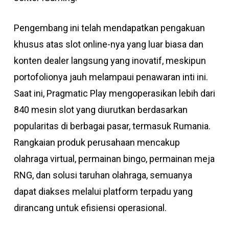
Pengembang ini telah mendapatkan pengakuan
khusus atas slot online-nya yang luar biasa dan
konten dealer langsung yang inovatif, meskipun
portofolionya jauh melampaui penawaran inti ini.
Saat ini, Pragmatic Play mengoperasikan lebih dari
840 mesin slot yang diurutkan berdasarkan
popularitas di berbagai pasar, termasuk Rumania.
Rangkaian produk perusahaan mencakup
olahraga virtual, permainan bingo, permainan meja
RNG, dan solusi taruhan olahraga, semuanya
dapat diakses melalui platform terpadu yang
dirancang untuk efisiensi operasional.