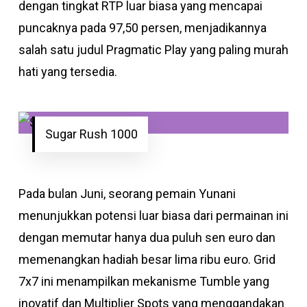
dengan tingkat RTP luar biasa yang mencapai
puncaknya pada 97,50 persen, menjadikannya
salah satu judul Pragmatic Play yang paling murah
hati yang tersedia.
Sugar Rush 1000
Pada bulan Juni, seorang pemain Yunani
menunjukkan potensi luar biasa dari permainan ini
dengan memutar hanya dua puluh sen euro dan
memenangkan hadiah besar lima ribu euro. Grid
7x7 ini menampilkan mekanisme Tumble yang
inovatif dan Multiplier Spots yang menggandakan