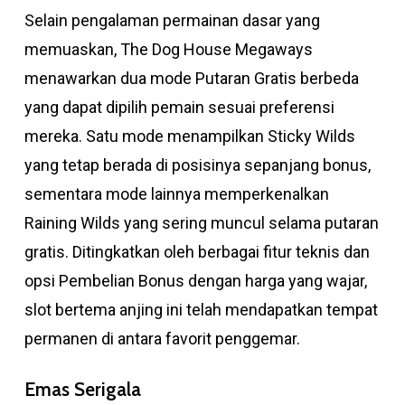
Selain pengalaman permainan dasar yang
memuaskan, The Dog House Megaways
menawarkan dua mode Putaran Gratis berbeda
yang dapat dipilih pemain sesuai preferensi
mereka. Satu mode menampilkan Sticky Wilds
yang tetap berada di posisinya sepanjang bonus,
sementara mode lainnya memperkenalkan
Raining Wilds yang sering muncul selama putaran
gratis. Ditingkatkan oleh berbagai fitur teknis dan
opsi Pembelian Bonus dengan harga yang wajar,
slot bertema anjing ini telah mendapatkan tempat
permanen di antara favorit penggemar.
Emas Serigala