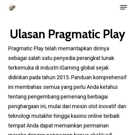
Menu
Langsung
ke
konten
Ulasan Pragmatic Play
utama
Pragmatic Play telah memantapkan dirinya
sebagai salah satu penyedia perangkat lunak
terkemuka di industri iGaming global sejak
didirikan pada tahun 2015. Panduan komprehensif
ini membahas semua yang perlu Anda ketahui
tentang pengembang pemenang berbagai
penghargaan ini, mulai dari mesin slot inovatif dan
teknologi mutakhir hingga kasino online terbaik
tempat Anda dapat memainkan permainan