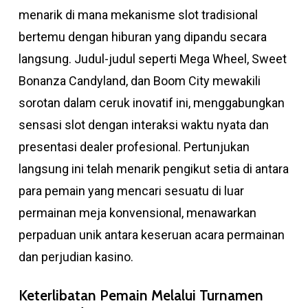
menarik di mana mekanisme slot tradisional
bertemu dengan hiburan yang dipandu secara
langsung. Judul-judul seperti Mega Wheel, Sweet
Bonanza Candyland, dan Boom City mewakili
sorotan dalam ceruk inovatif ini, menggabungkan
sensasi slot dengan interaksi waktu nyata dan
presentasi dealer profesional. Pertunjukan
langsung ini telah menarik pengikut setia di antara
para pemain yang mencari sesuatu di luar
permainan meja konvensional, menawarkan
perpaduan unik antara keseruan acara permainan
dan perjudian kasino.
Keterlibatan Pemain Melalui Turnamen