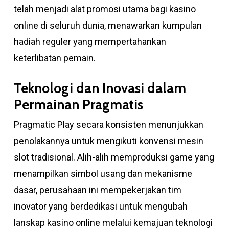
telah menjadi alat promosi utama bagi kasino
online di seluruh dunia, menawarkan kumpulan
hadiah reguler yang mempertahankan
keterlibatan pemain.
Teknologi dan Inovasi dalam
Permainan Pragmatis
Pragmatic Play secara konsisten menunjukkan
penolakannya untuk mengikuti konvensi mesin
slot tradisional. Alih-alih memproduksi game yang
menampilkan simbol usang dan mekanisme
dasar, perusahaan ini mempekerjakan tim
inovator yang berdedikasi untuk mengubah
lanskap kasino online melalui kemajuan teknologi