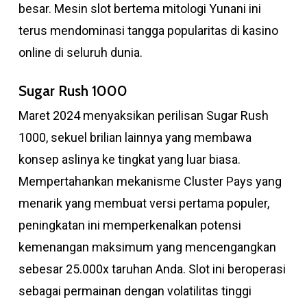
besar. Mesin slot bertema mitologi Yunani ini
terus mendominasi tangga popularitas di kasino
online di seluruh dunia.
Sugar Rush 1000
Maret 2024 menyaksikan perilisan Sugar Rush
1000, sekuel brilian lainnya yang membawa
konsep aslinya ke tingkat yang luar biasa.
Mempertahankan mekanisme Cluster Pays yang
menarik yang membuat versi pertama populer,
peningkatan ini memperkenalkan potensi
kemenangan maksimum yang mencengangkan
sebesar 25.000x taruhan Anda. Slot ini beroperasi
sebagai permainan dengan volatilitas tinggi