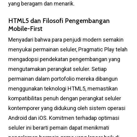
yang beragam dan menarik.
HTML5 dan Filosofi Pengembangan
Mobile-First
Menyadari bahwa para penjudi modern semakin
menyukai permainan seluler, Pragmatic Play telah
mengadopsi pendekatan pengembangan yang
mengutamakan perangkat seluler. Setiap
permainan dalam portofolio mereka dibangun
menggunakan teknologi HTML5, memastikan
kompatibilitas penuh dengan perangkat seluler
kontemporer yang didukung oleh sistem operasi
Android dan iOS. Komitmen terhadap optimasi
seluler ini berarti pemain dapat menikmati