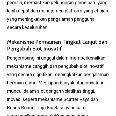
pemain, memastikan peluncuran game baru yang
lebih cepat dan manajemen platform yang efisien
yang meningkatkan pengalaman pengguna
secara keseluruhan.
Mekanisme Permainan Tingkat Lanjut dan
Pengubah Slot Inovatif
Pengembang ini unggul dalam memperkenalkan
mekanisme canggih dan pengubah slot inovatif
yang secara signifikan meningkatkan pengalaman
bermain game. Meskipun banyak fitur inovatif ini
muncul dalam slot dengan volatilitas tinggi,
inovasi seperti mekanisme Scatter Pays dan
Bonus Round Tinju Big Bass yang baru
diperkenalkan menunjukkan bagaimana