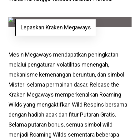
Lepaskan Kraken Megaways
Mesin Megaways mendapatkan peningkatan
melalui pengaturan volatilitas menengah,
mekanisme kemenangan beruntun, dan simbol
Misteri selama permainan dasar. Release the
Kraken Megaways memperkenalkan Roaming
Wilds yang mengaktifkan Wild Respins bersama
dengan hadiah acak dan fitur Putaran Gratis.
Selama putaran bonus, semua simbol wild
menjadi Roaming Wilds sementara beberapa