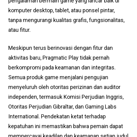
pengalaman bermain game yang lancar baik di
komputer desktop, tablet, atau ponsel pintar,
tanpa mengurangi kualitas grafis, fungsionalitas,
atau fitur.
Meskipun terus berinovasi dengan fitur dan
aktivitas baru, Pragmatic Play tidak pernah
berkompromi pada keamanan dan integritas.
Semua produk game menjalani pengujian
menyeluruh oleh otoritas perizinan dan auditor
independen, termasuk Komisi Perjudian Inggris,
Otoritas Perjudian Gibraltar, dan Gaming Labs
International. Pendekatan ketat terhadap
kepatuhan ini memastikan bahwa pemain dapat
mempercayai keadilan dan keamanan setiap judul