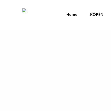
Ga
direct
Home
KOPEN
naar
de
hoofdinhoud