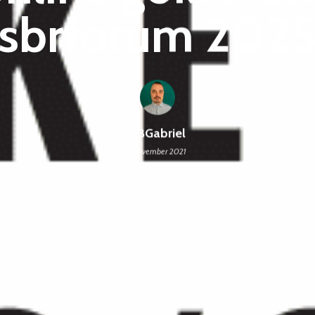
sbrforum 202
CBGabriel
1 november 2021