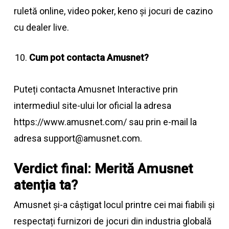
ruletă online, video poker, keno și jocuri de cazino
cu dealer live.
Cum pot contacta Amusnet?
Puteți contacta Amusnet Interactive prin
intermediul site-ului lor oficial la adresa
https://www.amusnet.com/ sau prin e-mail la
adresa
support@amusnet.com
.
Verdict final: Merită Amusnet
atenția ta?
Amusnet și-a câștigat locul printre cei mai fiabili și
respectați furnizori de jocuri din industria globală