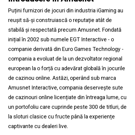
Puțini furnizori de jocuri din industria iGaming au
reușit să-și construiască o reputație atât de
stabilă și respectată precum Amusnet. Fondată
inițial în 2002 sub numele EGT Interactive - o
companie derivată din Euro Games Technology -
compania a evoluat de la un dezvoltator regional
european la o forță cu adevărat globală în jocurile
de cazinou online. Astăzi, operând sub marca
Amusnet Interactive, compania deservește sute
de cazinouri online licențiate din întreaga lume, cu
un portofoliu care cuprinde peste 300 de titluri, de
la sloturi clasice cu fructe până la experiențe
captivante cu dealeri live.