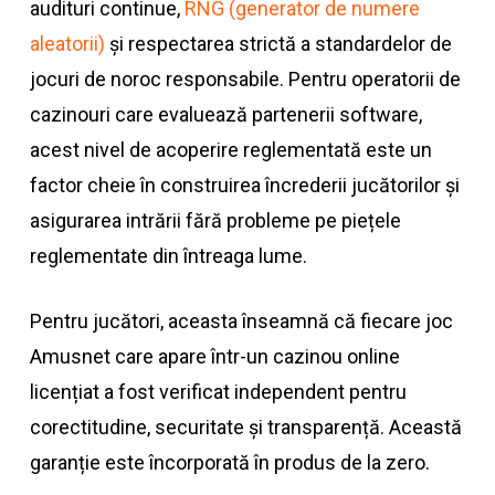
audituri continue,
RNG (generator de numere
aleatorii)
și respectarea strictă a standardelor de
jocuri de noroc responsabile. Pentru operatorii de
cazinouri care evaluează partenerii software,
acest nivel de acoperire reglementată este un
factor cheie în construirea încrederii jucătorilor și
asigurarea intrării fără probleme pe piețele
reglementate din întreaga lume.
Pentru jucători, aceasta înseamnă că fiecare joc
Amusnet care apare într-un cazinou online
licențiat a fost verificat independent pentru
corectitudine, securitate și transparență. Această
garanție este încorporată în produs de la zero.