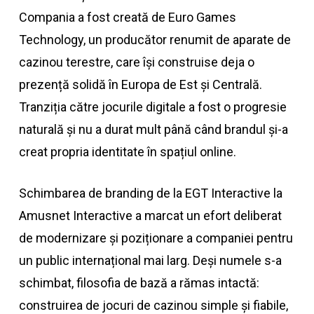
Compania a fost creată de Euro Games
Technology, un producător renumit de aparate de
cazinou terestre, care își construise deja o
prezență solidă în Europa de Est și Centrală.
Tranziția către jocurile digitale a fost o progresie
naturală și nu a durat mult până când brandul și-a
creat propria identitate în spațiul online.
Schimbarea de branding de la EGT Interactive la
Amusnet Interactive a marcat un efort deliberat
de modernizare și poziționare a companiei pentru
un public internațional mai larg. Deși numele s-a
schimbat, filosofia de bază a rămas intactă:
construirea de jocuri de cazinou simple și fiabile,