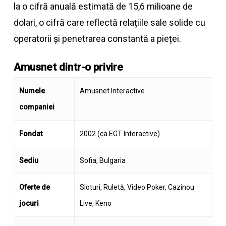
la o cifră anuală estimată de 15,6 milioane de
dolari, o cifră care reflectă relațiile sale solide cu
operatorii și penetrarea constantă a pieței.
Amusnet dintr-o privire
Numele
Amusnet Interactive
companiei
Fondat
2002 (ca EGT Interactive)
Sediu
Sofia, Bulgaria
Oferte de
Sloturi, Ruletă, Video Poker, Cazinou
jocuri
Live, Keno