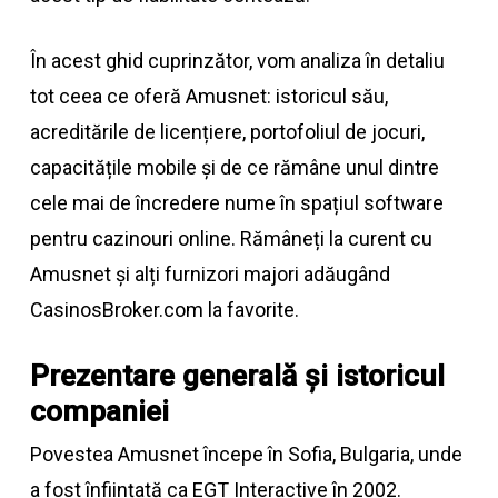
În acest ghid cuprinzător, vom analiza în detaliu
tot ceea ce oferă Amusnet: istoricul său,
acreditările de licențiere, portofoliul de jocuri,
capacitățile mobile și de ce rămâne unul dintre
cele mai de încredere nume în spațiul software
pentru cazinouri online. Rămâneți la curent cu
Amusnet și alți furnizori majori adăugând
CasinosBroker.com la favorite.
Prezentare generală și istoricul
companiei
Povestea Amusnet începe în Sofia, Bulgaria, unde
a fost înființată ca EGT Interactive în 2002.