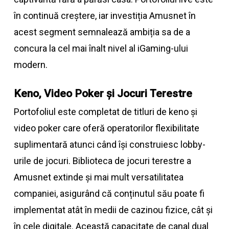
în continuă creștere, iar investiția Amusnet în
acest segment semnalează ambiția sa de a
concura la cel mai înalt nivel al iGaming-ului
modern.
Keno, Video Poker și Jocuri Terestre
Portofoliul este completat de titluri de keno și
video poker care oferă operatorilor flexibilitate
suplimentară atunci când își construiesc lobby-
urile de jocuri. Biblioteca de jocuri terestre a
Amusnet extinde și mai mult versatilitatea
companiei, asigurând că conținutul său poate fi
implementat atât în ​​medii de cazinou fizice, cât și
în cele digitale. Această capacitate de canal dual