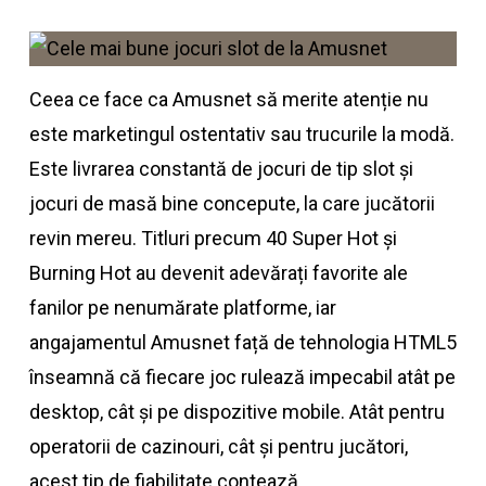
Ceea ce face ca Amusnet să merite atenție nu
este marketingul ostentativ sau trucurile la modă.
Este livrarea constantă de jocuri de tip slot și
jocuri de masă bine concepute, la care jucătorii
revin mereu. Titluri precum 40 Super Hot și
Burning Hot au devenit adevărați favorite ale
fanilor pe nenumărate platforme, iar
angajamentul Amusnet față de tehnologia HTML5
înseamnă că fiecare joc rulează impecabil atât pe
desktop, cât și pe dispozitive mobile. Atât pentru
operatorii de cazinouri, cât și pentru jucători,
acest tip de fiabilitate contează.