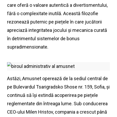
care oferă o valoare autentică a divertismentului,
fără o complexitate inutilă. Această filozofie
rezonează puternic pe piețele în care jucătorii
apreciază integritatea jocului și mecanica curată
în detrimentul sistemelor de bonus
supradimensionate.
Astăzi, Amusnet operează de la sediul central de
pe Bulevardul Tsarigradsko Shose nr. 159, Sofia, și
continuă să își extindă acoperirea pe piețele
reglementate din întreaga lume. Sub conducerea
CEO-ului Milen Hristov, compania a crescut până