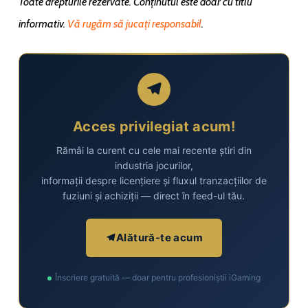
Toate drepturile rezervate. Conținutul este doar cu titlu
informativ.
Vă rugăm să jucați responsabil
.
Acces privilegiat acum!
Rămâi la curent cu cele mai recente știri din
industria jocurilor,
informații despre licențiere și fluxul tranzacțiilor de
fuziuni și achiziții — direct în feed-ul tău.
Alătură-te acum
Înscriere gratuită — doar pentru profesioniștii iGaming