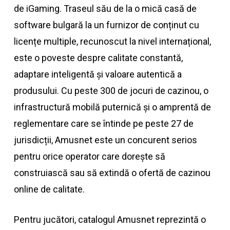
de iGaming. Traseul său de la o mică casă de
software bulgară la un furnizor de conținut cu
licențe multiple, recunoscut la nivel internațional,
este o poveste despre calitate constantă,
adaptare inteligentă și valoare autentică a
produsului. Cu peste 300 de jocuri de cazinou, o
infrastructură mobilă puternică și o amprentă de
reglementare care se întinde pe peste 27 de
jurisdicții, Amusnet este un concurent serios
pentru orice operator care dorește să
construiască sau să extindă o ofertă de cazinou
online de calitate.
Pentru jucători, catalogul Amusnet reprezintă o