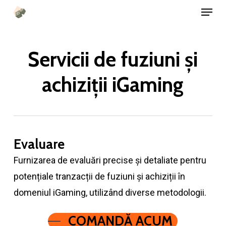
Meniu
Sari
la
conținutul
Servicii de fuziuni și
principal
achiziții iGaming
Evaluare
Furnizarea de evaluări precise și detaliate pentru
potențiale tranzacții de fuziuni și achiziții în
domeniul iGaming, utilizând diverse metodologii.
COMANDĂ ACUM