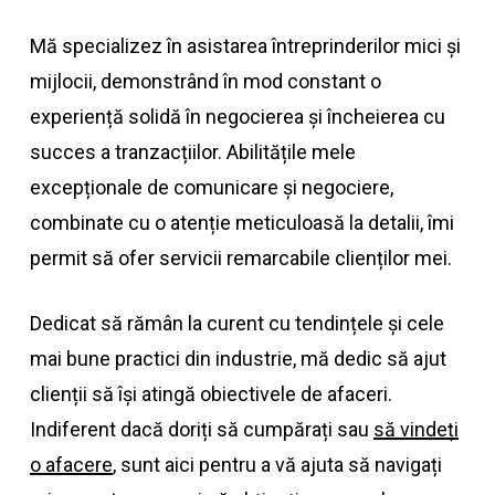
Mă specializez în asistarea întreprinderilor mici și
mijlocii, demonstrând în mod constant o
experiență solidă în negocierea și încheierea cu
succes a tranzacțiilor. Abilitățile mele
excepționale de comunicare și negociere,
combinate cu o atenție meticuloasă la detalii, îmi
permit să ofer servicii remarcabile clienților mei.
Dedicat să rămân la curent cu tendințele și cele
mai bune practici din industrie, mă dedic să ajut
clienții să își atingă obiectivele de afaceri.
Indiferent dacă doriți să cumpărați sau
să vindeți
o afacere
, sunt aici pentru a vă ajuta să navigați