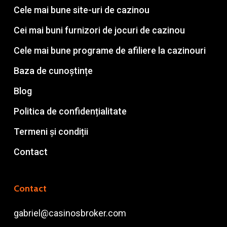
Cele mai bune site-uri de cazinou
Cei mai buni furnizori de jocuri de cazinou
Cele mai bune programe de afiliere la cazinouri
Baza de cunoștințe
Blog
Politica de confidențialitate
Termeni și condiții
Contact
Contact
gabriel@casinosbroker.com