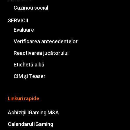
Cazinou social
SERVICII
Evaluare
Verificarea antecedentelor
Reactivarea jucătorului
Etichetă albă
CIM și Teaser
Linkuri rapide
Achiziții iGaming M&A
Calendarul iGaming