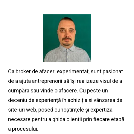
Ca broker de afaceri experimentat, sunt pasionat
de a ajuta antreprenorii să își realizeze visul de a
cumpăra sau vinde o afacere. Cu peste un
deceniu de experiență în achiziția și vânzarea de
site-uri web, posed cunoștințele și expertiza
necesare pentru a ghida clienții prin fiecare etapă
a procesului.