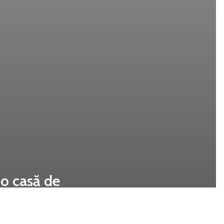
 o casă de
e în 2026:
sional de