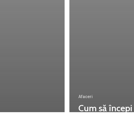
Afaceri
Cum să începi
ă-ți vinzi
pariuri sportiv
oul online
Un ghid profe