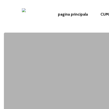
Sari
la
pagina principala
CUM
conținutul
principal
Rolul
birourilor
familiale
în
fuziuni
și
achiziții
de
jocuri
de