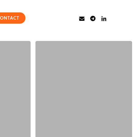
e-
de
LinkedIn
ONTACT
mail
telegramă
Scrisoarea
de
intenție
iGaming