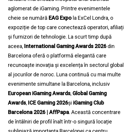
aglomerat de iGaming. Printre evenimentele
cheie se numără
EAG Expo
la ExCel Londra, o
expoziție de top care conectează operatori, afiliați
și furnizori de tehnologie. La scurt timp după
aceea,
International Gaming Awards 2026
din
Barcelona oferă o platformă elegantă care
recunoaște inovația și excelența în sectorul global
al jocurilor de noroc. Luna continuă cu mai multe
evenimente simultane la Barcelona, ​​inclusiv
European iGaming Awards
,
Global Gaming
Awards
,
ICE Gaming 2026
și
iGaming Club
Barcelona 2026 | AffPapa
. Această concentrare
de întâlniri de profil înalt într-o singură locație
subliniază importanța Barcelonei ca centru