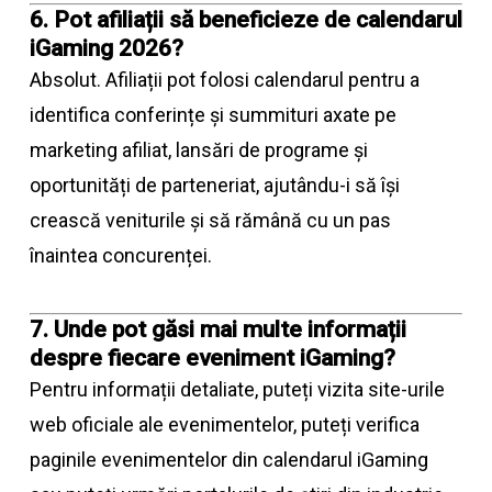
6. Pot afiliații să beneficieze de calendarul
iGaming 2026?
Absolut. Afiliații pot folosi calendarul pentru a
identifica conferințe și summituri axate pe
marketing afiliat, lansări de programe și
oportunități de parteneriat, ajutându-i să își
crească veniturile și să rămână cu un pas
înaintea concurenței.
7. Unde pot găsi mai multe informații
despre fiecare eveniment iGaming?
Pentru informații detaliate, puteți vizita site-urile
web oficiale ale evenimentelor, puteți verifica
paginile evenimentelor din calendarul iGaming