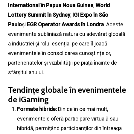
International în Papua Noua Guinee
,
World
Lottery Summit în Sydney
,
IGI Expo în São
Paulo
și
EGR Operator Awards în Londra
. Aceste
evenimente subliniază natura cu adevărat globală
a industriei și rolul esențial pe care îl joacă
evenimentele în consolidarea cunoștințelor,
parteneriatelor și vizibilității pe piață înainte de
sfârșitul anului.
Tendințe globale în evenimentele
de iGaming
Formate hibride:
Din ce în ce mai mult,
evenimentele oferă participare virtuală sau
hibridă, permițând participanților din întreaga