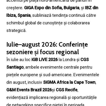
accentul pe piața nord-americană de pariuri în
creștere.
GiGA Expo din Sofia, Bulgaria
, și
IBZ din
Ibiza, Spania
, subliniază tendința continuă către
schimbul global de cunoștințe și colaborarea
strategică.
Iulie–august 2026: Conferințe
sezoniere și focus regional
În iulie au loc
iGB LiVE 2026
la Londra și
CGS
Santiago
, ambele evenimente centrale pentru
piețele europene și sud-americane. Evenimentele
din august, inclusiv
SiGMA Africa la Cape Town
,
G&M Events Brazil 2026
și
CGS Recife
,
evidențiază implicarea regională și oportunitățile
de networking specifice pieței în perioada