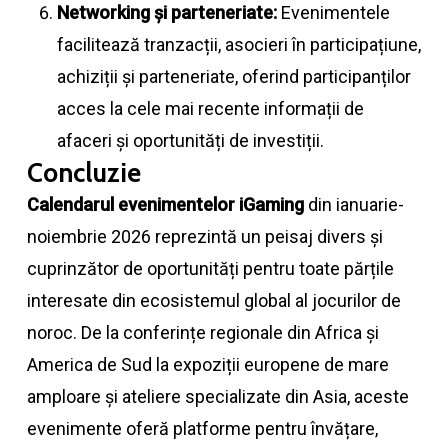
Networking și parteneriate:
Evenimentele
facilitează tranzacții, asocieri în participațiune,
achiziții și parteneriate, oferind participanților
acces la cele mai recente informații de
afaceri și oportunități de investiții.
Concluzie
Calendarul evenimentelor iGaming
din ianuarie-
noiembrie 2026 reprezintă un peisaj divers și
cuprinzător de oportunități pentru toate părțile
interesate din ecosistemul global al jocurilor de
noroc. De la conferințe regionale din Africa și
America de Sud la expoziții europene de mare
amploare și ateliere specializate din Asia, aceste
evenimente oferă platforme pentru învățare,