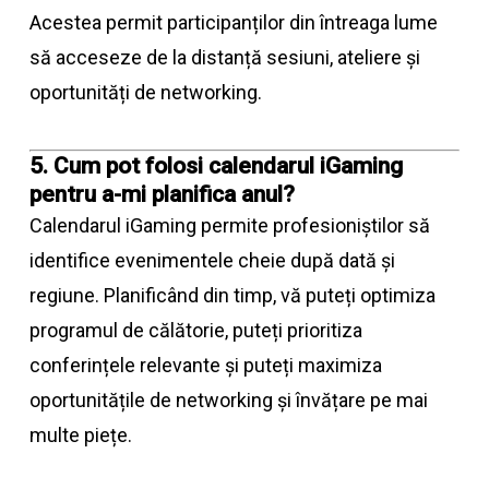
Acestea permit participanților din întreaga lume
să acceseze de la distanță sesiuni, ateliere și
oportunități de networking.
5. Cum pot folosi calendarul iGaming
pentru a-mi planifica anul?
Calendarul iGaming permite profesioniștilor să
identifice evenimentele cheie după dată și
regiune. Planificând din timp, vă puteți optimiza
programul de călătorie, puteți prioritiza
conferințele relevante și puteți maximiza
oportunitățile de networking și învățare pe mai
multe piețe.