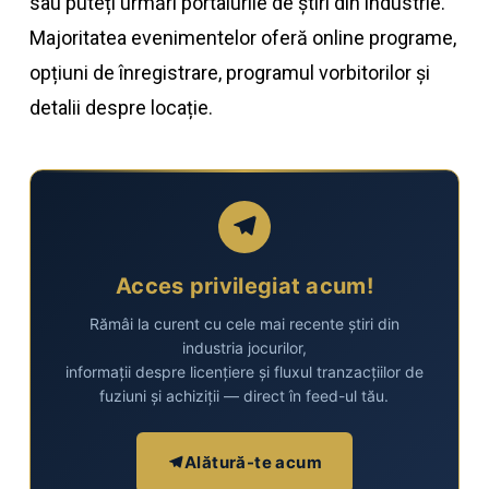
sau puteți urmări portalurile de știri din industrie.
Majoritatea evenimentelor oferă online programe,
opțiuni de înregistrare, programul vorbitorilor și
detalii despre locație.
Acces privilegiat acum!
Rămâi la curent cu cele mai recente știri din
industria jocurilor,
informații despre licențiere și fluxul tranzacțiilor de
fuziuni și achiziții — direct în feed-ul tău.
Alătură-te acum