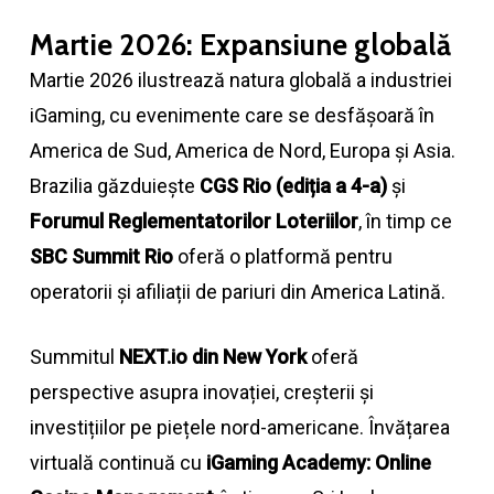
Martie 2026: Expansiune globală
Martie 2026 ilustrează natura globală a industriei
iGaming, cu evenimente care se desfășoară în
America de Sud, America de Nord, Europa și Asia.
Brazilia găzduiește
CGS Rio (ediția a 4-a)
și
Forumul Reglementatorilor Loteriilor
, în timp ce
SBC Summit Rio
oferă o platformă pentru
operatorii și afiliații de pariuri din America Latină.
Summitul
NEXT.io din New York
oferă
perspective asupra inovației, creșterii și
investițiilor pe piețele nord-americane. Învățarea
virtuală continuă cu
iGaming Academy: Online