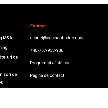
Contact
ing M&A
gabriel@casinosbroker.com
ming
+40-757-953-988
ite-uri de
Programați o întâlnire
nizori de
Pagina de contact
ou
programe de
ouri