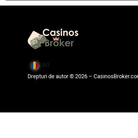
RO
Drepturi de autor © 2026 – CasinosBroker.c