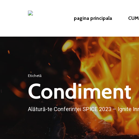
Sari
la
pagina principala
CUM
conținutul
principal
Etichetă
Condiment
Alătură-te Conferinței SPICE 2023 – Ignite In