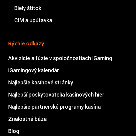
Biely štítok
CIM a upútavka
Rýchle odkazy
Akvizície a fúzie v spoločnostiach iGaming
iGamingový kalendár
Najlepšie kasínové stránky
Najlepší poskytovatelia kasínových hier
Najlepšie partnerské programy kasína
Znalostná báza
Blog