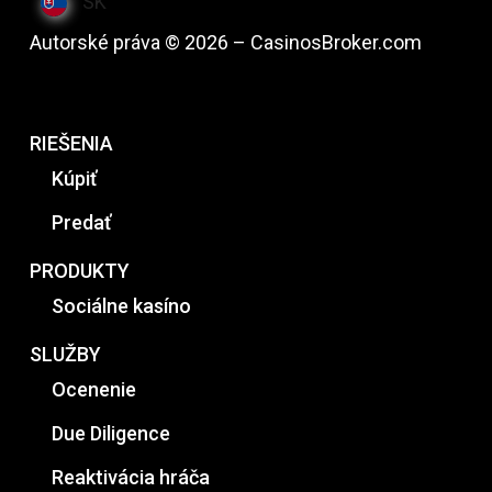
SK
Autorské práva © 2026 – CasinosBroker.com
RIEŠENIA
Kúpiť
Predať
PRODUKTY
Sociálne kasíno
SLUŽBY
Ocenenie
Due Diligence
Reaktivácia hráča