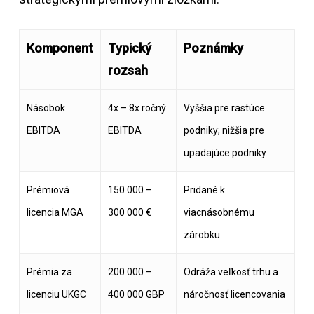
Komponent
Typický
Poznámky
rozsah
Násobok
4x – 8x ročný
Vyššia pre rastúce
EBITDA
EBITDA
podniky; nižšia pre
upadajúce podniky
Prémiová
150 000 –
Pridané k
licencia MGA
300 000 €
viacnásobnému
zárobku
Prémia za
200 000 –
Odráža veľkosť trhu a
licenciu UKGC
400 000 GBP
náročnosť licencovania