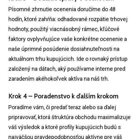
Písomné zhrnutie ocenenia doručíme do 48
hodín, ktoré zahŕňa: odhadované rozpätie trhovej
hodnoty, použitý viacnásobný rámec, kľúčové
faktory ovplyvňujúce vaše konkrétne ocenenie a
naše úprimné posúdenie dosiahnuteľnosti na
aktuálnom trhu kupujúcich. Ide o rovnaký prístup
založený na dátach, aký používame interne pred
zaradením akéhokoľvek aktíva na náš trh.
Krok 4 – Poradenstvo k ďalším krokom
Poradíme vám, či predať teraz alebo sa ďalej
pripravovať, ktorá štruktúra obchodu maximalizuje
váš výsledok a ktoré profily kupujúcich budú s
najväčšou pravdepodobnosťou aktívne pre váš