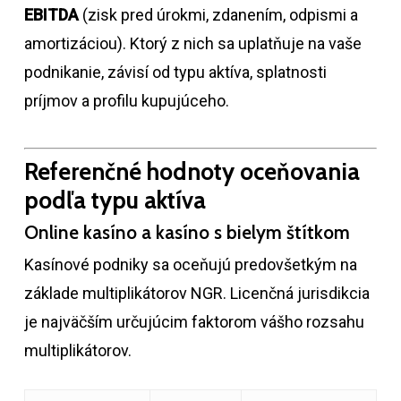
EBITDA
(zisk pred úrokmi, zdanením, odpismi a
amortizáciou). Ktorý z nich sa uplatňuje na vaše
podnikanie, závisí od typu aktíva, splatnosti
príjmov a profilu kupujúceho.
Referenčné hodnoty oceňovania
podľa typu aktíva
Online kasíno a kasíno s bielym štítkom
Kasínové podniky sa oceňujú predovšetkým na
základe multiplikátorov NGR. Licenčná jurisdikcia
je najväčším určujúcim faktorom vášho rozsahu
multiplikátorov.