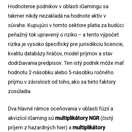
Hodnotenie podnikov v oblasti iGamingu sa
takmer nikdy nezakladá na hodnote aktív v
súvahe. Kupujúci v tomto sektore platia za budúci
peňažný tok upravený o riziko – a tento výpočet
rizika je vysoko špecifický pre jurisdikciu licencie,
kvalitu databázy hráčov, model príjmov a stav
dodržiavania predpisov. Ten istý podnik môže mať
hodnotu 2-násobku alebo 5-násobku ročného
príjmu v závislosti od toho, ako sa tieto faktory
zosúladia.
Dva hlavné rámce oceňovania v oblasti fúzií a
akvizícií iGaming sú
multiplikátory NGR
(čistý
príjem z hazardných hier) a
multiplikátory