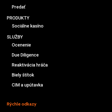
Predať
PRODUKTY
Sociálne kasíno
SLUŽBY
Ocenenie
Due Diligence
Reaktivácia hráča
Biely štítok
CIM a upútavka
Rýchle odkazy