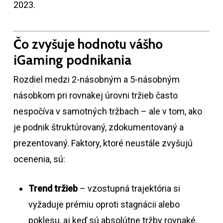
2023.
Čo zvyšuje hodnotu vášho
iGaming podnikania
Rozdiel medzi 2-násobným a 5-násobným
násobkom pri rovnakej úrovni tržieb často
nespočíva v samotných tržbach – ale v tom, ako
je podnik štruktúrovaný, zdokumentovaný a
prezentovaný. Faktory, ktoré neustále zvyšujú
ocenenia, sú:
Trend tržieb
– vzostupná trajektória si
vyžaduje prémiu oproti stagnácii alebo
poklesu, aj keď sú absolútne tržby rovnaké.