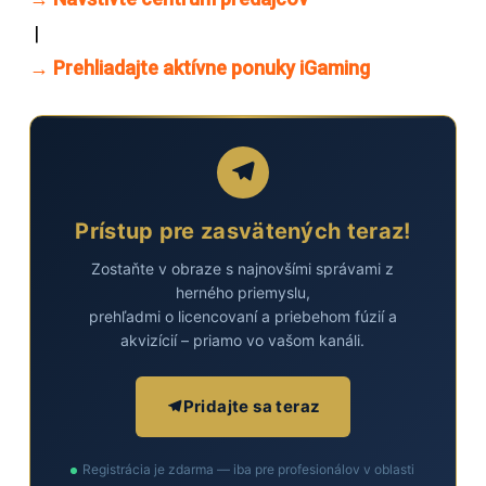
|
→ Prehliadajte aktívne ponuky iGaming
Prístup pre zasvätených teraz!
Zostaňte v obraze s najnovšími správami z
herného priemyslu,
prehľadmi o licencovaní a priebehom fúzií a
akvizícií – priamo vo vašom kanáli.
Pridajte sa teraz
Registrácia je zdarma — iba pre profesionálov v oblasti