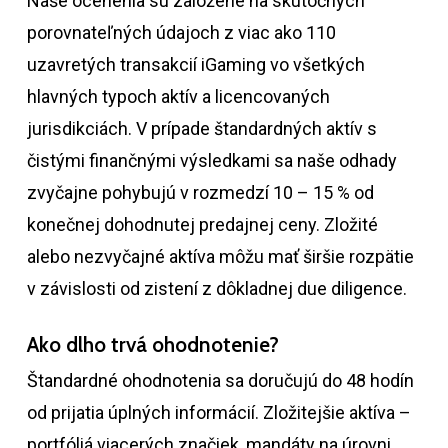
Naše ocenenia sú založené na skutočných
porovnateľných údajoch z viac ako 110
uzavretých transakcií iGaming vo všetkých
hlavných typoch aktív a licencovaných
jurisdikciách. V prípade štandardných aktív s
čistými finančnými výsledkami sa naše odhady
zvyčajne pohybujú v rozmedzí 10 – 15 % od
konečnej dohodnutej predajnej ceny. Zložité
alebo nezvyčajné aktíva môžu mať širšie rozpätie
v závislosti od zistení z dôkladnej due diligence.
Ako dlho trvá ohodnotenie?
Štandardné ohodnotenia sa doručujú do 48 hodín
od prijatia úplných informácií. Zložitejšie aktíva –
portfóliá viacerých značiek, mandáty na úrovni