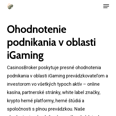
Menu
Preskočiť
na
hlavný
Ohodnotenie
obsah
podnikania v oblasti
iGaming
CasinosBroker poskytuje presné ohodnotenia
podnikania v oblasti iGaming prevádzkovateľom a
investorom vo všetkých typoch aktív – online
kasína, partnerské stránky, white label značky,
krypto herné platformy, herné štúdiá a
spoločnosti s plnou prevádzkou. Naše