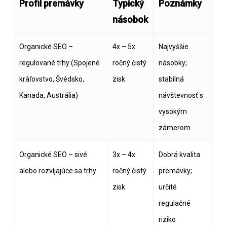
Profil premávky
Typický
Poznámky
násobok
Organické SEO –
4x – 5x
Najvyššie
regulované trhy (Spojené
ročný čistý
násobky;
kráľovstvo, Švédsko,
zisk
stabilná
Kanada, Austrália)
návštevnosť s
vysokým
zámerom
Organické SEO – sivé
3x – 4x
Dobrá kvalita
alebo rozvíjajúce sa trhy
ročný čistý
premávky;
zisk
určité
regulačné
riziko