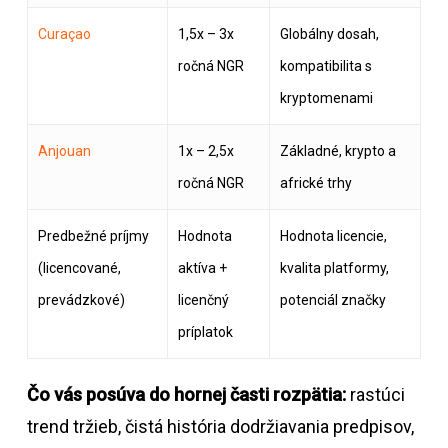
Curaçao
1,5x – 3x
Globálny dosah,
ročná NGR
kompatibilita s
kryptomenami
Anjouan
1x – 2,5x
Základné, krypto a
ročná NGR
africké trhy
Predbežné príjmy
Hodnota
Hodnota licencie,
(licencované,
aktíva +
kvalita platformy,
prevádzkové)
licenčný
potenciál značky
príplatok
Čo vás posúva do hornej časti rozpätia:
rastúci
trend tržieb, čistá história dodržiavania predpisov,