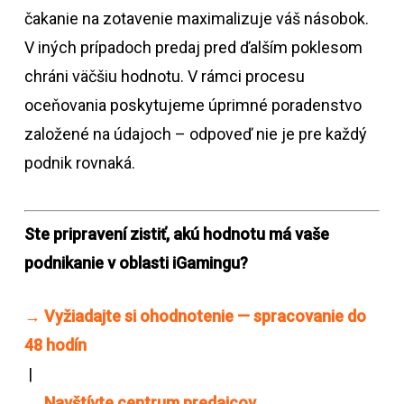
čakanie na zotavenie maximalizuje váš násobok.
V iných prípadoch predaj pred ďalším poklesom
chráni väčšiu hodnotu. V rámci procesu
oceňovania poskytujeme úprimné poradenstvo
založené na údajoch – odpoveď nie je pre každý
podnik rovnaká.
Ste pripravení zistiť, akú hodnotu má vaše
podnikanie v oblasti iGamingu?
→ Vyžiadajte si ohodnotenie — spracovanie do
48 hodín
|
→ Navštívte centrum predajcov